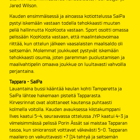
Jared Wilson.
Kauden ensimmäisessä ja ainoassa kotiottelussa SaiPa
pystyi iskemään vastaan todella tehokkaasti muuten
peliä hallinnutta KooKoota vastaan. Sport osoitti omassa
pelissään KooKoota vastaan, että maalintekovoimaa
riittää, kun ottelun jälkeen vaasalaisten maalisaldo oli
seitsemän. Molemmat joukkueet pystyvät iskemään
tehokkaasti osumia, joten paremman puolustamisen ja
maalivahtipelin omaava joukkue on luultavasti vahvoilla
perjantaina.
Tappara - SaiPa
Lauantaina bussi kääntää keulan kohti Tamperetta ja
SaiPa lähtee hakemaan pisteitä Tapparasta.
Kirvesrinnat ovat aloittaneet kautensa puhtaasti
kolmella voitolla. Kauden avauksessa kiistakumppani
Ilves kaatui 5-4, seuraavassa ottelussa JYP kaatui 4-3 ja
viimeisimmässä pelissä Porin Ässät sai maistaa Tapparan
tasoa, kun sinioranssit voittavat väkevästi 5-0. Tapparan
maaliero on vaikuttavasti +7 (14 tehtyä ja seitsemän