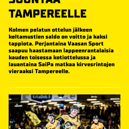
TAMPEREELLE
Kolmen pelatun ottelun jälkeen
keltamustien saldo on voitto ja kaksi
tappiota. Perjantaina Vaasan Sport
saapuu haastamaan lappeenrantalaisia
kauden toisessa kotiottelussa ja
lauantaina SaiPa matkaa kirvesrintojen
vieraaksi Tampereelle.