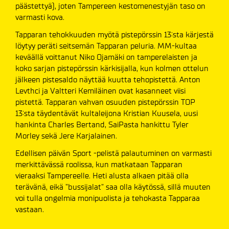
päästettyä), joten Tampereen kestomenestyjän taso on
varmasti kova.
Tapparan tehokkuuden myötä pistepörssin 13:sta kärjestä
löytyy peräti seitsemän Tapparan peluria. MM-kultaa
keväällä voittanut Niko Ojamäki on tamperelaisten ja
koko sarjan pistepörssin kärkisijalla, kun kolmen ottelun
jälkeen pistesaldo näyttää kuutta tehopistettä. Anton
Levthci ja Valtteri Kemiläinen ovat kasanneet viisi
pistettä. Tapparan vahvan osuuden pistepörssin TOP
13:sta täydentävät kultaleijona Kristian Kuusela, uusi
hankinta Charles Bertand, SaiPasta hankittu Tyler
Morley sekä Jere Karjalainen.
Edellisen päivän Sport -pelistä palautuminen on varmasti
merkittävässä roolissa, kun matkataan Tapparan
vieraaksi Tampereelle. Heti alusta alkaen pitää olla
terävänä, eikä ”bussijalat” saa olla käytössä, sillä muuten
voi tulla ongelmia monipuolista ja tehokasta Tapparaa
vastaan.