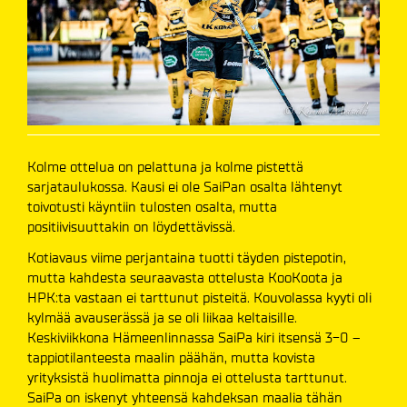
Kolme ottelua on pelattuna ja kolme pistettä
sarjataulukossa. Kausi ei ole SaiPan osalta lähtenyt
toivotusti käyntiin tulosten osalta, mutta
positiivisuuttakin on löydettävissä.
Kotiavaus viime perjantaina tuotti täyden pistepotin,
mutta kahdesta seuraavasta ottelusta KooKoota ja
HPK:ta vastaan ei tarttunut pisteitä. Kouvolassa kyyti oli
kylmää avauserässä ja se oli liikaa keltaisille.
Keskiviikkona Hämeenlinnassa SaiPa kiri itsensä 3-0 –
tappiotilanteesta maalin päähän, mutta kovista
yrityksistä huolimatta pinnoja ei ottelusta tarttunut.
SaiPa on iskenyt yhteensä kahdeksan maalia tähän