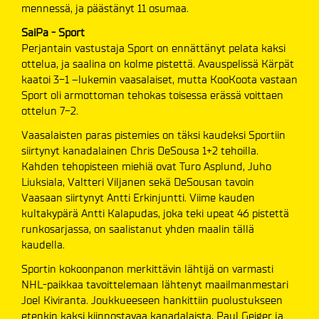
mennessä, ja päästänyt 11 osumaa.
SaiPa - Sport
Perjantain vastustaja Sport on ennättänyt pelata kaksi
ottelua, ja saalina on kolme pistettä. Avauspelissä Kärpät
kaatoi 3-1 –lukemin vaasalaiset, mutta KooKoota vastaan
Sport oli armottoman tehokas toisessa erässä voittaen
ottelun 7-2.
Vaasalaisten paras pistemies on täksi kaudeksi Sportiin
siirtynyt kanadalainen Chris DeSousa 1+2 tehoilla.
Kahden tehopisteen miehiä ovat Turo Asplund, Juho
Liuksiala, Valtteri Viljanen sekä DeSousan tavoin
Vaasaan siirtynyt Antti Erkinjuntti. Viime kauden
kultakypärä Antti Kalapudas, joka teki upeat 46 pistettä
runkosarjassa, on saalistanut yhden maalin tällä
kaudella.
Sportin kokoonpanon merkittävin lähtijä on varmasti
NHL-paikkaa tavoittelemaan lähtenyt maailmanmestari
Joel Kiviranta. Joukkueeseen hankittiin puolustukseen
etenkin kaksi kiinnostavaa kanadalaista, Paul Geiger ja