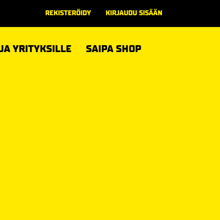
REKISTERÖIDY
KIRJAUDU SISÄÄN
 JA YRITYKSILLE
SAIPA SHOP