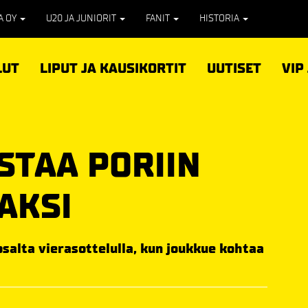
PA OY
U20 JA JUNIORIT
FANIT
HISTORIA
LUT
LIPUT JA KAUSIKORTIT
UUTISET
VIP
STAA PORIIN
AKSI
salta vierasottelulla, kun joukkue kohtaa