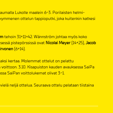
Raumalla Lukolle maalein 6-3. Porilaisten helmi-
ä kymmenen ottelun tappioputki, joka kuitenkin katkesi
öm
tehoin 31+11=42. Wännström johtaa myös koko
isessä pistepörssissä ovat
Nicolai Meyer
(14+25),
Jacob
irvonen
(6+14).
kaksi kertaa. Molemmat ottelut on pelattu
voittoon. 3.10. Kisapuiston kauden avauksessa SaiPa
lussa SaiPan voittolukemat olivat 3-1.
vielä neljä ottelua. Seuraava ottelu pelataan tiistaina