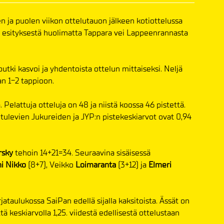
n ja puolen viikon ottelutauon jälkeen kotiottelussa
 esityksestä huolimatta Tappara vei Lappeenrannasta
tki kasvoi ja yhdentoista ottelun mittaiseksi. Neljä
an 1-2 tappioon.
 Pelattuja otteluja on 48 ja niistä koossa 46 pistettä.
tulevien Jukureiden ja JYP:n pistekeskiarvot ovat 0,94
rsky
tehoin 14+21=34. Seuraavina sisäisessä
ni Nikko
(8+7), Veikko
Loimaranta
(3+12) ja
Elmeri
ataulukossa SaiPan edellä sijalla kaksitoista. Ässät on
tä keskiarvolla 1,25. viidestä edellisestä ottelustaan