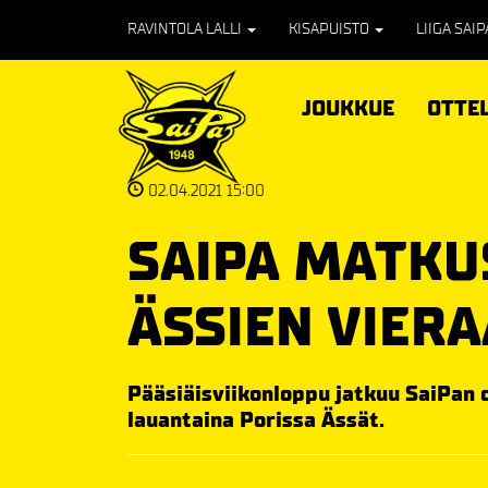
RAVINTOLA LALLI
KISAPUISTO
LIIGA SAI
JOUKKUE
OTTE
02.04.2021 15:00
SAIPA MATKU
ÄSSIEN VIERA
Pääsiäisviikonloppu jatkuu SaiPan o
lauantaina Porissa Ässät.