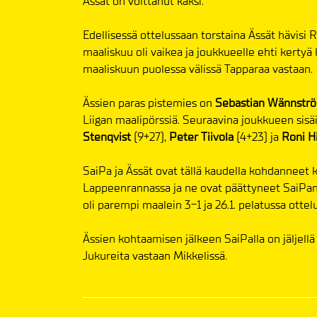
Ässät on voittanut kaksi.
Edellisessä ottelussaan torstaina Ässät hävisi 
maaliskuu oli vaikea ja joukkueelle ehti kerty
maaliskuun puolessa välissä Tapparaa vastaan.
Ässien paras pistemies on
Sebastian Wännstr
Liigan maalipörssiä. Seuraavina joukkueen sisä
Stenqvist
(9+27),
Peter Tiivola
(4+23) ja
Roni H
SaiPa ja Ässät ovat tällä kaudella kohdanneet 
Lappeenrannassa ja ne ovat päättyneet SaiPan 
oli parempi maalein 3-1 ja 26.1. pelatussa otte
Ässien kohtaamisen jälkeen SaiPalla on jäljellä 
Jukureita vastaan Mikkelissä.