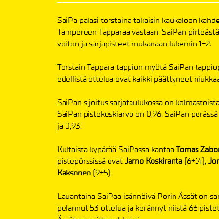
SaiPa palasi torstaina takaisin kaukaloon kahde
Tampereen Tapparaa vastaan. SaiPan pirteästä
voiton ja sarjapisteet mukanaan lukemin 1-2.
Torstain Tappara tappion myötä SaiPan tappiopu
edellistä ottelua ovat kaikki päättyneet niukka
SaiPan sijoitus sarjataulukossa on kolmastoista.
SaiPan pistekeskiarvo on 0,96. SaiPan perässä 
ja 0,93.
Kultaista kypärää SaiPassa kantaa
Tomas Zabo
pistepörssissä ovat
Jarno Koskiranta
(6+14),
Jo
Kaksonen
(9+5).
Lauantaina SaiPaa isännöivä Porin Ässät on sarj
pelannut 53 ottelua ja kerännyt niistä 66 pistet