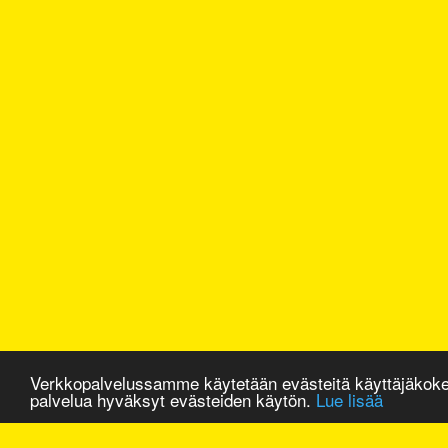
Verkkopalvelussamme käytetään evästeitä käyttäjäkok
palvelua hyväksyt evästeiden käytön.
Lue lisää