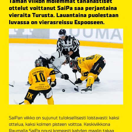
Tämän viikon molemmat tähänastiset
ottelut voittanut SaiPa saa perjantaina
vieraita Turusta. Lauantaina puolestaan
luvassa on vierasreissu Espooseen.
SaiPan viikko on sujunut tuloksellisesti loistavasti: kaksi
ottelua, kaksi kolmen pisteen voittoa. Keskiviikkona
Raumalla SaiPa nousi komeasti kahden maalin takaa