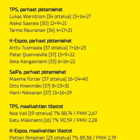
TPS, parhaat pistemiehet
Lukas Wernblom (34 ottelua) 13+14=27
Aleksi Saarela (30) 12+9=21
Tarmo Reunanen (34) 4+17=21
K-Espoo, parhaat pistemiehet
Arttu Tuomaala (37 ottelua) 7+16=23
Peter Quenneville (37) 13+9=22
Iikka Kangasniemi (33) 6+16=22
SaiPa, parhaat pistemiehet
Maxime Fortier (37 ottelua) 16+24=40
Otto Kivenmäki (37) 8+23=31
Henri Nikkanen (37) 13+16=29
TPS, maalivahtien tilastot
Noa Vali (19 ottelua) T% 88,74 / PMK 2,67
Eetu Mäkiniemi (16) T% 90,59 / PMK 2,28
K-Espoo, maalivahtien tilastot
Petteri Rimpinen (23 ottelua) T% 89,38 / PMK 2,79