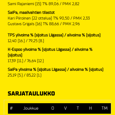
Sami Rajaniemi (15) T% 89,06 / PMK 2,82
SaiPa, maalivahtien tilastot
Kari Piiroinen (22 ottelua) T% 90,50 / PMK 2,33
Gustavs Grigals (16) T% 88,66 / PMK 2,96
TPS ylivoima % (sijoitus Liigassa) / alivoima % (sijoitus)
12,40 (16.) / 79,25 (8.)
K-Espoo ylivoima % (sijoitus Liigassa) / alivoima %
(sijoitus)
17,39 (11.) / 76,64 (12.)
SaiPa ylivoima % (sijoitus Liigassa) / alivoima % (sijoitus)
25,19 (5.) / 85,22 (1.)
SARJATAULUKKO
#
Joukkue
O
V
T
H
TM