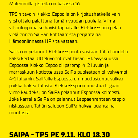
Molemmilla pisteitä on kasassa 16.
TPS:n tavoin Kiekko-Espoolla on kirjoitushetkellä vain
yksi ottelu pelattuna tämän vuoden puolella. Viime
viikonloppuna se hävisi Tapparalle. Kiekko-Espoo pelaa
vielä ennen SaiPan kohtaamista perjantaina
Hämeenlinnassa HPK:ta vastaan.
SaiPa on pelannut Kiekko-Espoota vastaan tällä kaudella
kaksi kertaa. Otteluvoitot ovat tasan 1-1. Syyskuussa
Espoossa Kiekko-Espoo oli parempi 4-2 luvuin ja
marraskuun kotiottelussa SaiPa puolestaan oli vahvempi
4-1 lukemin. SaiPalle Espoosta on muodostunut vaikea
paikka hakea tulosta. Kiekko-Espoon noustua Liigaan
viime kaudeksi, on SaiPa pelannut Espoossa kolmesti.
Joka kerralla SaiPa on palannut Lappeenrantaan tappio
niskassaan. Tähän saldoon SaiPa hakee lauantaina
muutosta.
SAIPA - TPS PE 9.11. KLO 18.30