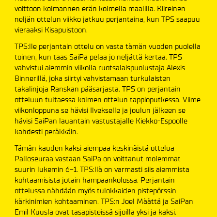
voittoon kolmannen erän kolmella maalilla. Kiireinen
neljän ottelun viikko jatkuu perjantaina, kun TPS saapuu
vieraaksi Kisapuistoon.
TPS:lle perjantain ottelu on vasta tämän vuoden puolella
toinen, kun taas SaiPa pelaa jo neljättä kertaa. TPS
vahvistui aiemmin viikolla ruotsalaispuolustaja Alexis
Binnerillä, joka siirtyi vahvistamaan turkulaisten
takalinjoja Ranskan pääsarjasta. TPS on perjantain
otteluun tultaessa kolmen ottelun tappioputkessa. Viime
viikonloppuna se hävisi Ilvekselle ja joulun jälkeen se
hävisi SaiPan lauantain vastustajalle Kiekko-Espoolle
kahdesti peräkkäin.
Tämän kauden kaksi aiempaa keskinäistä ottelua
Palloseuraa vastaan SaiPa on voittanut molemmat
suurin lukemin 6-1. TPS:llä on varmasti siis aiemmista
kohtaamisista jotain hampaankolossa. Perjantain
ottelussa nähdään myös tulokkaiden pistepörssin
kärkinimien kohtaaminen. TPS:n Joel Määttä ja SaiPan
Emil Kuusla ovat tasapisteissä sijoilla yksi ja kaksi.