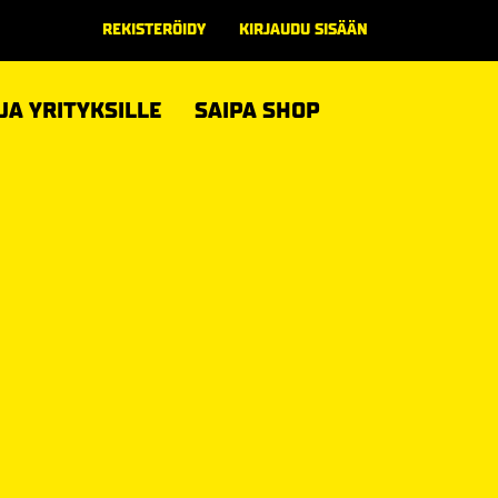
REKISTERÖIDY
KIRJAUDU SISÄÄN
 JA YRITYKSILLE
SAIPA SHOP