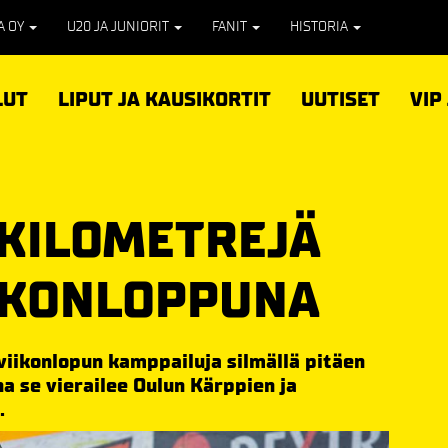
PA OY
U20 JA JUNIORIT
FANIT
HISTORIA
LUT
LIPUT JA KAUSIKORTIT
UUTISET
VIP
 KILOMETREJÄ
IKONLOPPUNA
viikonlopun kamppailuja silmällä pitäen
na se vierailee Oulun Kärppien ja
.