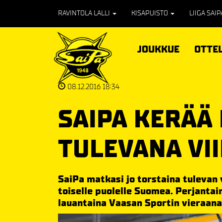
RAVINTOLA LALLI
KISAPUISTO
LIIGA SAI
JOUKKUE
OTTE
08.12.2016 18:34
SAIPA KERÄÄ
TULEVANA VI
SaiPa matkasi jo torstaina tulevan 
toiselle puolelle Suomea. Perjantai
lauantaina Vaasan Sportin vieraana