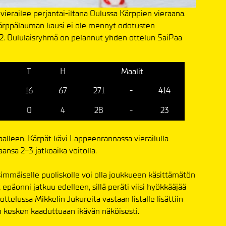
vierailee perjantai-iltana Oulussa Kärppien vieraana.
 kärppälauman kausi ei ole mennyt odotusten
ä 12. Oululaisryhmä on pelannut yhden ottelun SaiPaa
T
H
Maalit
16
67
271
-
414
0
4
28
-
23
alleen. Kärpät kävi Lappeenrannassa vierailulla
ansa 2-3 jatkoaika voitolla.
immäiselle puoliskolle voi olla joukkueen käsittämätön
äonni jatkuu edelleen, sillä peräti viisi hyökkääjää
ttelussa Mikkelin Jukureita vastaan listalle lisättiin
un kesken kaaduttuaan ikävän näköisesti.