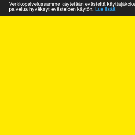
Verkkopalvelussamme käytetään evästeitä käyttäjäkok
palvelua hyväksyt evästeiden käytön.
Lue lisää