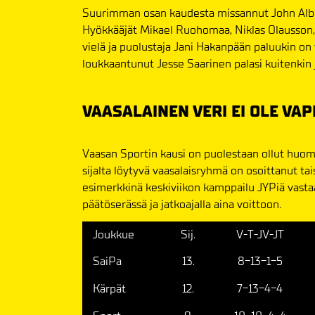
Suurimman osan kaudesta missannut John Alber
Hyökkääjät Mikael Ruohomaa, Niklas Olausson,
vielä ja puolustaja Jani Hakanpään paluukin o
loukkaantunut Jesse Saarinen palasi kuitenkin jä
VAASALAINEN VERI EI OLE VAP
Vaasan Sportin kausi on puolestaan ollut huom
sijalta löytyvä vaasalaisryhmä on osoittanut ta
esimerkkinä keskiviikon kamppailu JYPiä vasta
päätöserässä ja jatkoajalla aina voittoon.
Joukkue
Sij.
V-T-JV-JT
SaiPa
13.
8-13-1-5
Kärpät
12.
7-13-4-4