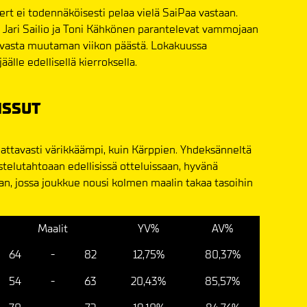
t ei todennäköisesti pelaa vielä SaiPaa vastaan.
 Jari Sailio ja Toni Kähkönen parantelevat vammojaan
n vasta muutaman viikon päästä. Lokakuussa
älle edellisellä kierroksella.
ISSUT
attavasti värikkäämpi, kuin Kärppien. Yhdeksänneltä
istelutahtoaan edellisissä otteluissaan, hyvänä
an, jossa joukkue nousi kolmen maalin takaa tasoihin
Maalit
YV%
AV%
64
-
82
12,75%
80,37%
54
-
63
20,43%
85,57%