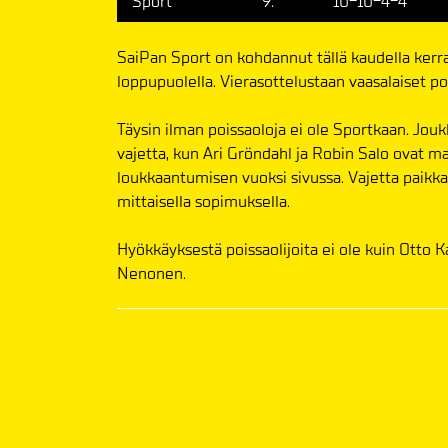
Sport
9.
10-10-4-4
SaiPan Sport on kohdannut tällä kaudella kerr
loppupuolella. Vierasottelustaan vaasalaiset po
Täysin ilman poissaoloja ei ole Sportkaan. Jouk
vajetta, kun Ari Gröndahl ja Robin Salo ovat 
loukkaantumisen vuoksi sivussa. Vajetta pai
mittaisella sopimuksella.
Hyökkäyksestä poissaolijoita ei ole kuin Otto 
Nenonen.