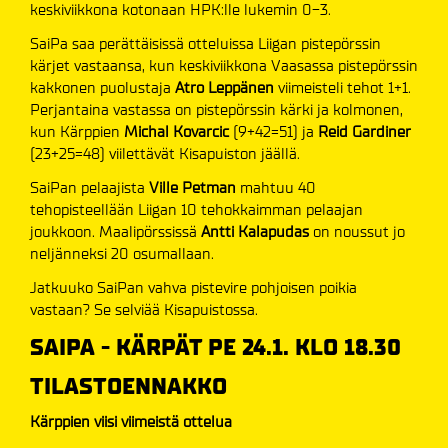
keskiviikkona kotonaan HPK:lle lukemin 0-3.
SaiPa saa perättäisissä otteluissa Liigan pistepörssin
kärjet vastaansa, kun keskiviikkona Vaasassa pistepörssin
kakkonen puolustaja
Atro Leppänen
viimeisteli tehot 1+1.
Perjantaina vastassa on pistepörssin kärki ja kolmonen,
kun Kärppien
Michal Kovarcic
(9+42=51) ja
Reid Gardiner
(23+25=48) viilettävät Kisapuiston jäällä.
SaiPan pelaajista
Ville Petman
mahtuu 40
tehopisteellään Liigan 10 tehokkaimman pelaajan
joukkoon. Maalipörssissä
Antti Kalapudas
on noussut jo
neljänneksi 20 osumallaan.
Jatkuuko SaiPan vahva pistevire pohjoisen poikia
vastaan? Se selviää Kisapuistossa.
SAIPA - KÄRPÄT PE 24.1. KLO 18.30
TILASTOENNAKKO
Kärppien viisi viimeistä ottelua