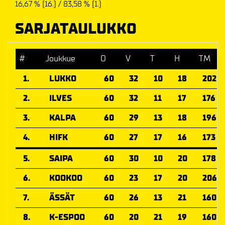
16,67 % (16.) / 83,58 % (1.)
SARJATAULUKKO
#
Joukkue
O
V
T
H
TM
1.
LUKKO
60
32
10
18
202
2.
ILVES
60
32
11
17
176
3.
KALPA
60
29
13
18
196
4.
HIFK
60
27
17
16
173
5.
SAIPA
60
30
10
20
178
6.
KOOKOO
60
23
17
20
206
7.
ÄSSÄT
60
26
13
21
160
8.
K-ESPOO
60
20
21
19
160