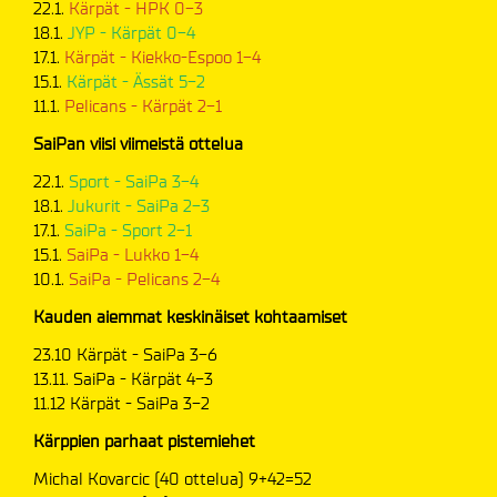
22.1.
Kärpät - HPK 0-3
18.1.
JYP - Kärpät 0-4
17.1.
Kärpät - Kiekko-Espoo 1-4
15.1.
Kärpät - Ässät 5-2
11.1.
Pelicans - Kärpät 2-1
SaiPan viisi viimeistä ottelua
22.1.
Sport - SaiPa 3-4
18.1.
Jukurit - SaiPa 2-3
17.1.
SaiPa - Sport 2-1
15.1.
SaiPa - Lukko 1-4
10.1.
SaiPa - Pelicans 2-4
Kauden aiemmat keskinäiset kohtaamiset
23.10 Kärpät - SaiPa 3-6
13.11. SaiPa - Kärpät 4-3
11.12 Kärpät - SaiPa 3-2
Kärppien parhaat pistemiehet
Michal Kovarcic (40 ottelua) 9+42=52