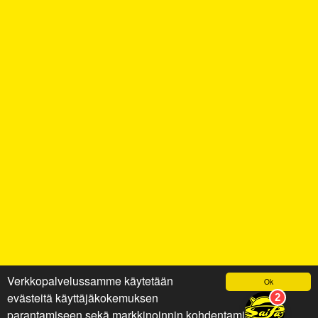
Verkkopalvelussamme käytetään
Ok
evästeitä käyttäjäkokemuksen
parantamiseen sekä markkinoinnin kohdentamiseen ja