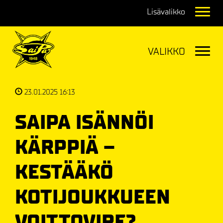
Navig
Navig
23.01.2025 16:13
SAIPA ISÄNNÖI
KÄRPPIÄ –
KESTÄÄKÖ
KOTIJOUKKUEEN
VOITTOVIRE?