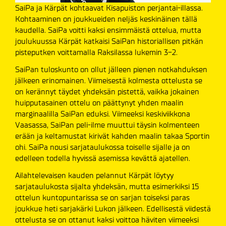
SaiPa ja Kärpät kohtaavat Kisapuiston perjantai-illassa.
Kohtaaminen on joukkueiden neljäs keskinäinen tällä
kaudella. SaiPa voitti kaksi ensimmäistä ottelua, mutta
joulukuussa Kärpät katkaisi SaiPan historiallisen pitkän
pisteputken voittamalla Raksilassa lukemin 3-2.
SaiPan tuloskunto on ollut jälleen pienen notkahduksen
jälkeen erinomainen. Viimeisestä kolmesta ottelusta se
on kerännyt täydet yhdeksän pistettä, vaikka jokainen
huipputasainen ottelu on päättynyt yhden maalin
marginaalilla SaiPan eduksi. Viimeeksi keskiviikkona
Vaasassa, SaiPan peli-ilme muuttui täysin kolmenteen
erään ja keltamustat kirivät kahden maalin takaa Sportin
ohi. SaiPa nousi sarjataulukossa toiselle sijalle ja on
edelleen todella hyvissä asemissa kevättä ajatellen.
Ailahtelevaisen kauden pelannut Kärpät löytyy
sarjataulukosta sijalta yhdeksän, mutta esimerkiksi 15
ottelun kuntopuntarissa se on sarjan toiseksi paras
joukkue heti sarjakärki Lukon jälkeen. Edellisestä viidestä
ottelusta se on ottanut kaksi voittoa häviten viimeeksi