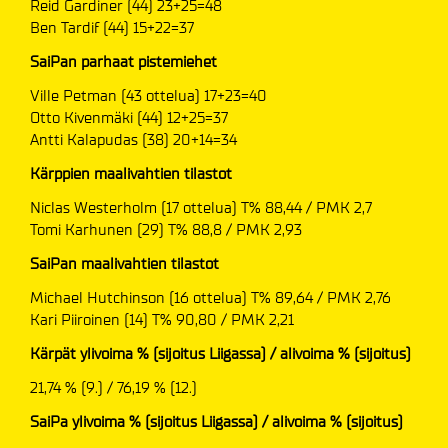
Reid Gardiner (44) 23+25=48
Ben Tardif (44) 15+22=37
SaiPan parhaat pistemiehet
Ville Petman (43 ottelua) 17+23=40
Otto Kivenmäki (44) 12+25=37
Antti Kalapudas (38) 20+14=34
Kärppien maalivahtien tilastot
Niclas Westerholm (17 ottelua) T% 88,44 / PMK 2,7
Tomi Karhunen (29) T% 88,8 / PMK 2,93
SaiPan maalivahtien tilastot
Michael Hutchinson (16 ottelua) T% 89,64 / PMK 2,76
Kari Piiroinen (14) T% 90,80 / PMK 2,21
Kärpät ylivoima % (sijoitus Liigassa) / alivoima % (sijoitus)
21,74 % (9.) / 76,19 % (12.)
SaiPa ylivoima % (sijoitus Liigassa) / alivoima % (sijoitus)