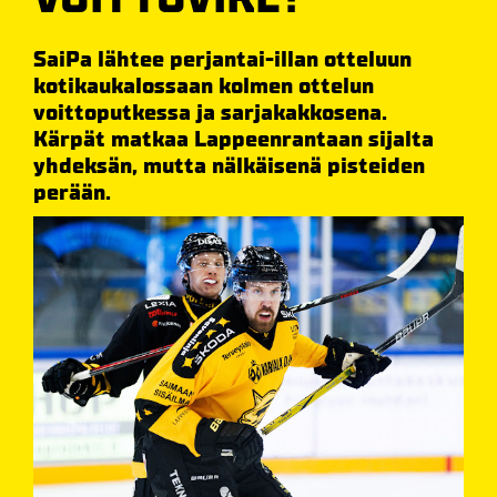
SaiPa lähtee perjantai-illan otteluun
kotikaukalossaan kolmen ottelun
voittoputkessa ja sarjakakkosena.
Kärpät matkaa Lappeenrantaan sijalta
yhdeksän, mutta nälkäisenä pisteiden
perään.