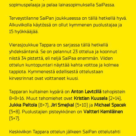
sopimuspelaaja ja pelaa lainasopimuksella SaiPassa.
Terveystilanne SaiPan joukkueessa on tällä hetkellä hyvä.
Alkuviikolla käytössä on ollut kymmenen puolustajaa ja
15 hyökkääjää.
Vierasjoukkue Tappara on sarjassa tällä hetkellä
yhdeksäntenä. Se on pelannut 23 ottelua ja koonnut
niistä 34 pistettä, eli neljä SaiPaa enemmän. Viiden
ottelun kuntopuntari näyttää kahta voittoa ja kolmea
tappiota. Kymmenestä edellisestä ottelustaan
kirvesrinnat ovat voittaneet kuusi.
Tapparan kultainen kypärä on
Anton Levtcillä
tehopistein
8+8=16. Muut tehomiehet ovat
Kristian Kuusela
(2+14),
Jukka Peltola
(8+7),
Jiri Smejkal
(5+10) ja
Michael Spacek
(5+8). Puolustajien pisteykkönen on
Valtteri Kemiläinen
(5+7).
Keskiviikon Tappara ottelun jälkeen SaiPan ottelutahti