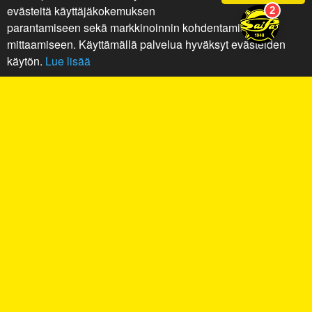
evästeitä käyttäjäkokemuksen
parantamiseen sekä markkinoinnin kohdentamiseen ja
mittaamiseen. Käyttämällä palvelua hyväksyt evästeiden
käytön.
Lue lisää