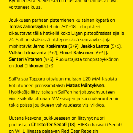
Kymmenestä edellisestä ottelustaan keltamustat ovat
voittaneet kuusi.
Joukkueen parhaan pistemiehen kultainen kypärä on
Tomas Zaborskyllä
tehoin 7+11=18. Tehopisteet
oikeuttavat tällä hetkellä koko Liigan pistepörssissä sijalle
24. SaiPan sisäisessä pistepörssissä seuraavia sijoja
miehittävät
Jarno Koskiranta
(3+9),
Jaakko Lantta
(5+6),
Veikko Loimaranta
(3+7),
Elmeri Kaksonen
(6+3) ja
Santeri Virtanen
(4+5). Puolustajista tehopisteykkönen
on
Joel Olkkonen
(2+3).
SaiPa saa Tappara otteluun mukaan U20 MM-kisoista
kotiutuneen pronssimitalisti
Matias Mäntykiven
.
Hyökkääjä liittyi takaisin SaiPan harjoitusvahvuuteen
viime viikolla oltuaan MM-kisojen ja koronakaranteenin
takia poissa joukkueen vahvuudesta viisi viikkoa.
Uutena kasvona joukkueeseen on liittynyt nuori
puolustaja
Christoffer Sedoff
(18). HIFK:n kasvatti Sedoff
on WHL-liigassa pelaavan Red Deer Rebelsin