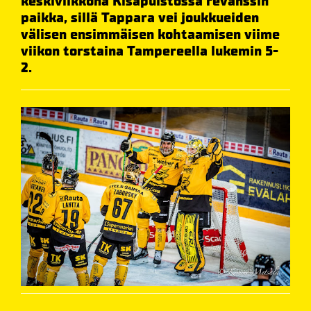
keskiviikkona Kisapuistossa revanssin
paikka, sillä Tappara vei joukkueiden
välisen ensimmäisen kohtaamisen viime
viikon torstaina Tampereella lukemin 5-
2.