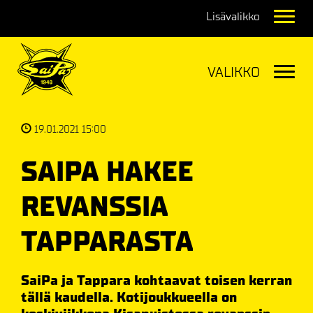
Navig
Navig
19.01.2021 15:00
SAIPA HAKEE
REVANSSIA
TAPPARASTA
SaiPa ja Tappara kohtaavat toisen kerran
tällä kaudella. Kotijoukkueella on