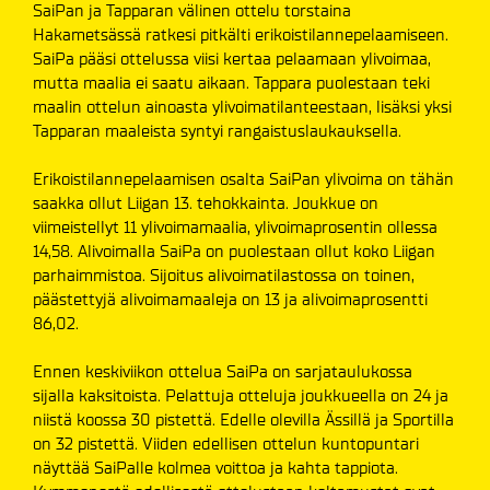
SaiPan ja Tapparan välinen ottelu torstaina
Hakametsässä ratkesi pitkälti erikoistilannepelaamiseen.
SaiPa pääsi ottelussa viisi kertaa pelaamaan ylivoimaa,
mutta maalia ei saatu aikaan. Tappara puolestaan teki
maalin ottelun ainoasta ylivoimatilanteestaan, lisäksi yksi
Tapparan maaleista syntyi rangaistuslaukauksella.
Erikoistilannepelaamisen osalta SaiPan ylivoima on tähän
saakka ollut Liigan 13. tehokkainta. Joukkue on
viimeistellyt 11 ylivoimamaalia, ylivoimaprosentin ollessa
14,58. Alivoimalla SaiPa on puolestaan ollut koko Liigan
parhaimmistoa. Sijoitus alivoimatilastossa on toinen,
päästettyjä alivoimamaaleja on 13 ja alivoimaprosentti
86,02.
Ennen keskiviikon ottelua SaiPa on sarjataulukossa
sijalla kaksitoista. Pelattuja otteluja joukkueella on 24 ja
niistä koossa 30 pistettä. Edelle olevilla Ässillä ja Sportilla
on 32 pistettä. Viiden edellisen ottelun kuntopuntari
näyttää SaiPalle kolmea voittoa ja kahta tappiota.