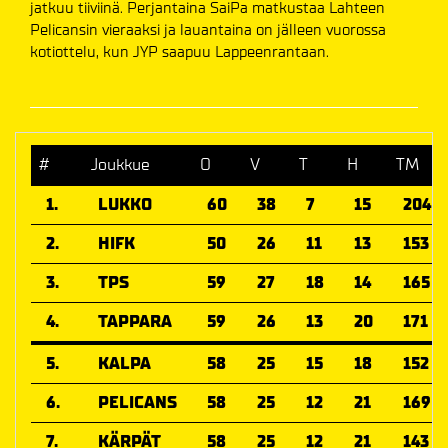
jatkuu tiiviinä. Perjantaina SaiPa matkustaa Lahteen
Pelicansin vieraaksi ja lauantaina on jälleen vuorossa
kotiottelu, kun JYP saapuu Lappeenrantaan.
#
Joukkue
O
V
T
H
TM
1.
LUKKO
60
38
7
15
204
2.
HIFK
50
26
11
13
153
3.
TPS
59
27
18
14
165
4.
TAPPARA
59
26
13
20
171
5.
KALPA
58
25
15
18
152
6.
PELICANS
58
25
12
21
169
7.
KÄRPÄT
58
25
12
21
143