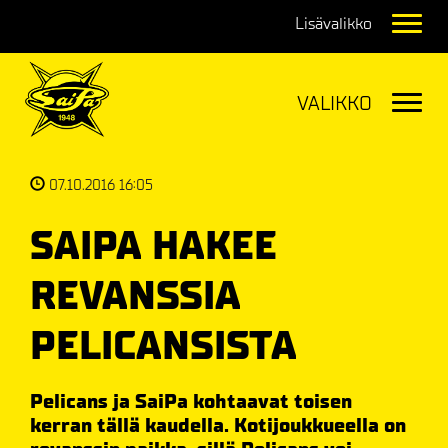
Navig
Navig
07.10.2016 16:05
SAIPA HAKEE
REVANSSIA
PELICANSISTA
Pelicans ja SaiPa kohtaavat toisen
kerran tällä kaudella. Kotijoukkueella on