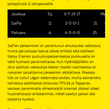
pistepörssiä 11 tehopisteellä.
Joukkue
Sij.
V-T-JV-JT
Maal
SaiPa
11.
2-5-0-1
21
-
Pelicans
6.
4-3-0-0
25
-
SaiPan pelaaminen on parantunut alkukauden edetessä,
mutta perustavaa laatua olevia virheitä siitä edelleen
löytyy. Etenkin puolustuspelaamisessa joukkueella on
vielä huimasti parannettavaa. Kun hyökkääjilläkin on
ollut ajoittain vaikeuksia kiekon maaliin saamisessa on
nykyinen sarjatilanne jokseenkin odotettava. Maaleja
toki on tullut Liigan viidenneksi eniten, mutta esimerkiksi
kahdessa edellisessä ottelussa TPS:ää ja Tapparaa
vastaan paremmalla viimeistelyllä lukemat olisivat olleet
huomattavasti erilaisemmat, mikäli saadut paikat olisi
käytetty hyväksi.