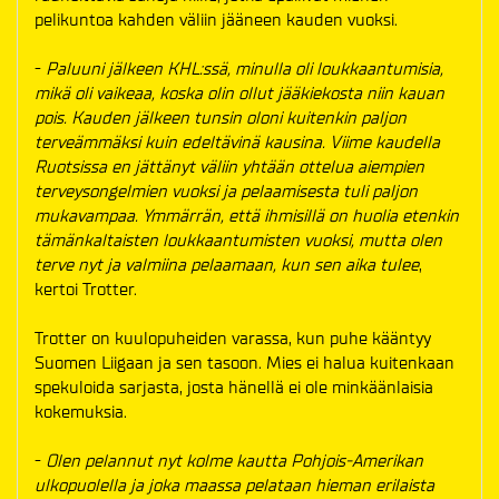
pelikuntoa kahden väliin jääneen kauden vuoksi.
-
Paluuni jälkeen KHL:ssä, minulla oli loukkaantumisia,
mikä oli vaikeaa, koska olin ollut jääkiekosta niin kauan
pois. Kauden jälkeen tunsin oloni kuitenkin paljon
terveämmäksi kuin edeltävinä kausina. Viime kaudella
Ruotsissa en jättänyt väliin yhtään ottelua aiempien
terveysongelmien vuoksi ja pelaamisesta tuli paljon
mukavampaa. Ymmärrän, että ihmisillä on huolia etenkin
tämänkaltaisten loukkaantumisten vuoksi, mutta olen
terve nyt ja valmiina pelaamaan, kun sen aika tulee
,
kertoi Trotter.
Trotter on kuulopuheiden varassa, kun puhe kääntyy
Suomen Liigaan ja sen tasoon. Mies ei halua kuitenkaan
spekuloida sarjasta, josta hänellä ei ole minkäänlaisia
kokemuksia.
-
Olen pelannut nyt kolme kautta Pohjois-Amerikan
ulkopuolella ja joka maassa pelataan hieman erilaista