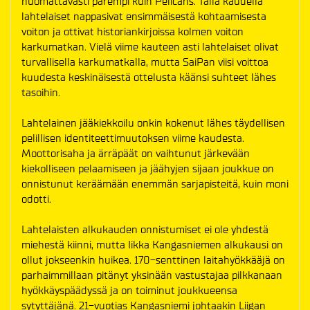
huomattavasti parempi kuin Pelicans. Tällä kaudella
lahtelaiset nappasivat ensimmäisestä kohtaamisesta
voiton ja ottivat historiankirjoissa kolmen voiton
karkumatkan. Vielä viime kauteen asti lahtelaiset olivat
turvallisella karkumatkalla, mutta SaiPan viisi voittoa
kuudesta keskinäisestä ottelusta käänsi suhteet lähes
tasoihin.
Lahtelainen jääkiekkoilu onkin kokenut lähes täydellisen
pelillisen identiteettimuutoksen viime kaudesta.
Moottorisaha ja ärräpäät on vaihtunut järkevään
kiekolliseen pelaamiseen ja jäähyjen sijaan joukkue on
onnistunut keräämään enemmän sarjapisteitä, kuin moni
odotti.
Lahtelaisten alkukauden onnistumiset ei ole yhdestä
miehestä kiinni, mutta Iikka Kangasniemen alkukausi on
ollut jokseenkin huikea. 170-senttinen laitahyökkääjä on
parhaimmillaan pitänyt yksinään vastustajaa pilkkanaan
hyökkäyspäädyssä ja on toiminut joukkueensa
sytyttäjänä. 21-vuotias Kangasniemi johtaakin Liigan