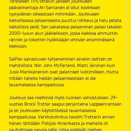
Torstaisen TPS-ottelun jälkeen joukkueen
päävalmentaja Ari Santanen ei ollut kovinkaan
tyytyväinen oikeastaan mihinkään. Joukkueen
kiekollisessa pelaamisesta puuttui rohkeus ja halu pelata
kiekollista peliä. Sen sakatessa pelaaminen palasi takaisin
2000-luvun alun jääkiekkoon, jossa kiekkoa ammuttiin
ränniin ja toivottiin hyökkääjän ehtivän ensimmäisenä
kiekkoon.
SaiPan sairastuvan tyhjeneminen ainakin osittain on
mahdollista. Niin John McFarland, Matti Järvinen kuin
Jussi Markkanenkin ovat palanneet luistimilleen, mutta
mitään takeita heidän pelaamisestaan ei ole
lauantaisessa kamppailussa.
Joukkue saa riveihinsä myös tuoreen vahvistuksen. 29-
vuotias Brock Trotter saapui perjantaina Lappeenrantaan
ja on joukkueen käytettävissä lauantaisessa
kamppailussa. Verkkotoimitus tavoitti Trotterin ennen
hänen lähtöään Pohjois-Amerikasta ja miehellä oli
rauhoittavia sanoja niille, jotka epäilivät miehen