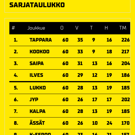
SARJATAULUKKO
#
Joukkue
O
V
T
H
TM
1.
TAPPARA
60
35
9
16
226
2.
KOOKOO
60
33
9
18
217
3.
SAIPA
60
31
13
16
204
4.
ILVES
60
29
12
19
186
5.
LUKKO
60
28
13
19
185
6.
JYP
60
26
17
17
202
7.
KALPA
60
28
13
19
185
8.
ÄSSÄT
60
26
10
24
170
9.
K-ESPOO
60
23
16
21
157