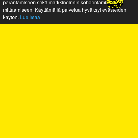
parantamiseen sekä markkinoinnin kohdentamiseen ja
mittaamiseen. Käyttämällä palvelua hyväksyt evästeiden
käytön.
Lue lisää