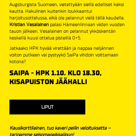
Augsburgista Suomeen, vietettyään siellä edelliset kaksi
kautta. Hakulinen kuitenkin loukkaantui
harjoitusottelussa, eikä ole pelannut vielä tällä kaudella.
Kristian Vesalainen
palasi Hämeenlinnaan viiden vuoden
tauon jälkeen. Vesalainen on pelannut ykköskentän
keskellä kuusi ottelua pisteillä 0+5.
Jatkaako HPK hyvää virettään ja nappaa neljännen
voiton putkeen vai pystyykö SaiPa vihdoin voittamaan
kotona?
SAIPA - HPK 1.10. KLO 18.30,
KISAPUISTON JÄÄHALLI
LIPUT
Kausikorttilainen, tuo kaveri peliin veloituksetta –
tarjoamme seisomapaikkalipun!