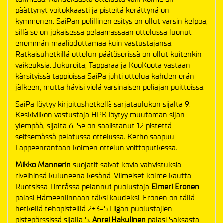
päättynyt voitokkaasti ja pisteitä kerättynä on
kymmenen. SaiPan pelillinen esitys on ollut varsin kelpoa,
sillä se on jokaisessa pelaamassaan ottelussa luonut
enemmän maaliodottamaa kuin vastustajansa.
Ratkaisuhetkillä ottelun päätöserissä on ollut kuitenkin
vaikeuksia. Jukureita, Tapparaa ja KooKoota vastaan
kärsityissä tappioissa SaiPa johti ottelua kahden erän
jälkeen, mutta hävisi vielä varsinaisen peliajan puitteissa.
SaiPa löytyy kirjoitushetkellä sarjataulukon sijalta 9.
Keskiviikon vastustaja HPK löytyy muutaman sijan
ylempää, sijalta 6. Se on saalistanut 12 pistettä
seitsemässä pelatussa ottelussa. Kerho saapuu
Lappeenrantaan kolmen ottelun voittoputkessa.
Mikko Mannerin
suojatit saivat kovia vahvistuksia
riveihinsä kuluneena kesänä. Viimeiset kolme kautta
Ruotsissa Timråssa pelannut puolustaja
Elmeri Eronen
palasi Hämeenlinnaan täksi kaudeksi. Eronen on tällä
hetkellä tehopisteillä 2+3=5 Liigan puolustajien
pistepörssissä sijalla 5.
Anrei Hakulinen
palasi Saksasta