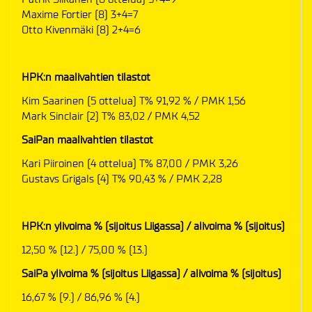
Maxime Fortier (8) 3+4=7
Otto Kivenmäki (8) 2+4=6
HPK:n maalivahtien tilastot
Kim Saarinen (5 ottelua) T% 91,92 % / PMK 1,56
Mark Sinclair (2) T% 83,02 / PMK 4,52
SaiPan maalivahtien tilastot
Kari Piiroinen (4 ottelua) T% 87,00 / PMK 3,26
Gustavs Grigals (4) T% 90,43 % / PMK 2,28
HPK:n ylivoima % (sijoitus Liigassa) / alivoima % (sijoitus)
12,50 % (12.) / 75,00 % (13.)
SaiPa ylivoima % (sijoitus Liigassa) / alivoima % (sijoitus)
16,67 % (9.) / 86,96 % (4.)