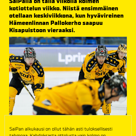
SaiPalla on tällä viikolla kolmen
kotiottelun viikko. Niistä ensimmäinen
otellaan keskiviikkona, kun hyvävireinen
Hämeenlinnan Pallokerho saapuu
Kisapuistoon vieraaksi.
SaiPan alkukausi on ollut tähän asti tuloksellisesti
tahmeaa. Kahdeksasta ottelusta vain kolme on