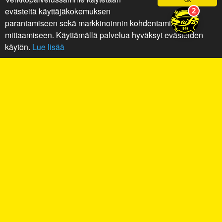
evästeitä käyttäjäkokemuksen
parantamiseen sekä markkinoinnin kohdentamiseen ja
mittaamiseen. Käyttämällä palvelua hyväksyt evästeiden
käytön.
Lue lisää