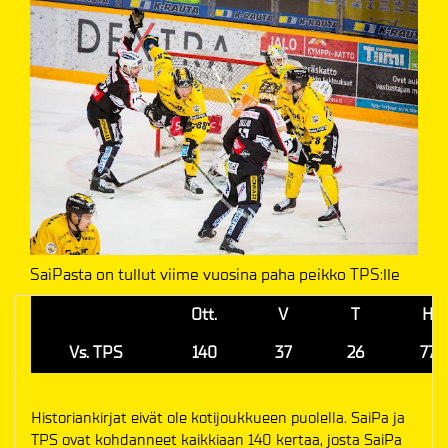
SaiPasta on tullut viime vuosina paha peikko TPS:lle
Ott.
V
T
H
Vs. TPS
140
37
26
77
Historiankirjat eivät ole kotijoukkueen puolella. SaiPa ja
TPS ovat kohdanneet kaikkiaan 140 kertaa, josta SaiPa