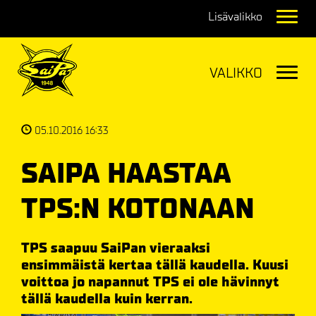
Navig
Navig
05.10.2016 16:33
SAIPA HAASTAA
TPS:N KOTONAAN
TPS saapuu SaiPan vieraaksi
ensimmäistä kertaa tällä kaudella. Kuusi
voittoa jo napannut TPS ei ole hävinnyt
tällä kaudella kuin kerran.