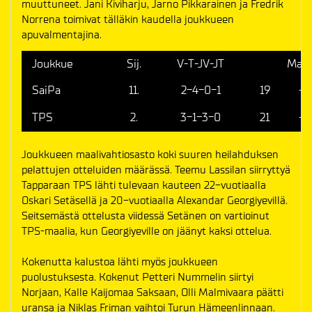
muuttuneet. Jani Kiviharju, Jarno Pikkarainen ja Fredrik
Norrena toimivat tälläkin kaudella joukkueen
apuvalmentajina.
Joukkue
Sij.
V-T-JV-JT
Maal
SaiPa
11.
2-4-0-1
19
-
TPS
2.
3-1-3-0
21
-
Joukkueen maalivahtiosasto koki suuren heilahduksen
pelattujen otteluiden määrässä. Teemu Lassilan siirryttyä
Tapparaan TPS lähti tulevaan kauteen 22-vuotiaalla
Oskari Setäsellä ja 20-vuotiaalla Alexandar Georgiyevillä.
Seitsemästä ottelusta viidessä Setänen on vartioinut
TPS-maalia, kun Georgiyeville on jäänyt kaksi ottelua.
Kokenutta kalustoa lähti myös joukkueen
puolustuksesta. Kokenut Petteri Nummelin siirtyi
Norjaan, Kalle Kaijomaa Saksaan, Olli Malmivaara päätti
uransa ja Niklas Friman vaihtoi Turun Hämeenlinnaan.