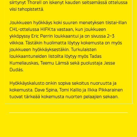
siirtynyt Thorell on iskenyt kauden seitsemässä ottelussa
viisi tehopistettä.
Joukkueen hyökkäys koki suuren menetyksen tiistai-illan
CHL-ottelussa HIFK:ta vastaan, kun joukkueen
ykköpyssy Eric Perrin loukkaantui ja on sivussa 2-3
viikkoa. Tästäkin huolimatta löytyy kokemusta on myös
joukkueen hyökkäyksestäkin. Turkulaisten
loukkaantuneiden listoilta löytyy myös Tadas
Kumeliauskas, Teemu Lämsä sekä puolustaja Jesse
Dudás.
Hyökkäyskalusto onkin sopiva sekoitus nuoruutta ja
kokemusta. Dave Spina, Tomi Kallio ja Ilkka Pikkarainen
tuovat tärkeää kokemusta nuorten pelaajien sekaan.