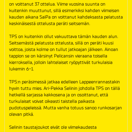
on voittanut 37 ottelua. Viime vuosina suunta on
kuitenkin muuttunut, sillä esimerkiksi kahden viimeisen
kauden aikana SaiPa on voittanut kahdeksasta pelatusta
keskinäisestä ottelusta peräti seitsemän.
TPS on kuitenkin ollut vakuuttava tämän kauden alun.
Seitsemästä pelatusta ottelusta, sillä on peräti kuusi
voittoa, joista kolme on tullut jatkoajan jälkeen. Ainoan
tappion se on kärsinyt Pelicansin vieraana toisella
kierroksella, jolloin lahtelaiset ryöpyttivät turkulaisia
lukemin 6-1.
TPS:n peräsimessä jatkaa edelleen Lappeenrannastakin
hyvin tuttu mies. Ari-Pekka Selinin johdolla TPS on tällä
hetkellä sarjassa kakkosena ja on osoittanut, että
turkulaiset voivat oikeasti taistella paikasta
pudotuspeleissä. Mutta vanha totuus sanoo runkosarjan
olevan pitkä.
Selinin taustajoukot eivät ole viimekaudesta