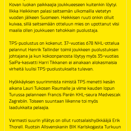
Kovan luokan paikkaajia joukkueeseen kuitenkin löytyi.
Ilkka Heikkinen palasi seitsemän ulkomailla vietetyn
vuoden jälkeen Suomeen. Heikkisen ruuti onkin olluit
kuivaa, sillä seitsemään otteluun mies on upottanut viisi
maalia ollen joukkueen tehokkain puolustaja.
TPS-puolustus on kokenut. 37-vuotias 678 NHL-ottelua
pelannut Henrik Tallinder toimii joukkeen puolustuksen
johtajana ja kun kokoonpanosta löytyy myös 35-vuotias
SaiPa-kasvatti Harri Tikkanen ei ainakaan alokasmaisia
virheitä luulisi TPS-puolustukselta tulevan.
Hyökkäyksen suurimmista nimistä TPS menetti kesän
aikana Lauri Tukosen Raumalle ja viime kauden lopun
Turussa pelanneen Francis Parén KHL-seura Medvescak
Zagrebiin. Toiseen suuntaan liikenne toi myös
laadukkaita pelaajia.
Varmasti suurin yllätys on ollut ruotsalaishyökkääjä Erik
Thorell. Ruotsin Allsvenskanin BIK Karlskogasta Turkuun