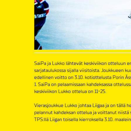
SaiPa ja Lukko lähtevät keskiviikon otteluun er
sarjataulukossa sijalla viisitoista. Joukkueen k
edellinen voitto on 3.10. kotiottelusta Porin Äs
1. SaiPa on pelaamissaan kahdeksassa otteluss
keskiviikon Lukko ottelua on 11-25.
Vierasjoukkue Lukko johtaa Liigaa ja on tällä 
pelannut kahdeksan ottelua ja voittanut niist
TPS:llä Liigan toisella kierroksella 3.10. maale