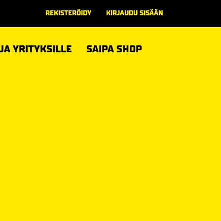
REKISTERÖIDY
KIRJAUDU SISÄÄN
 JA YRITYKSILLE
SAIPA SHOP