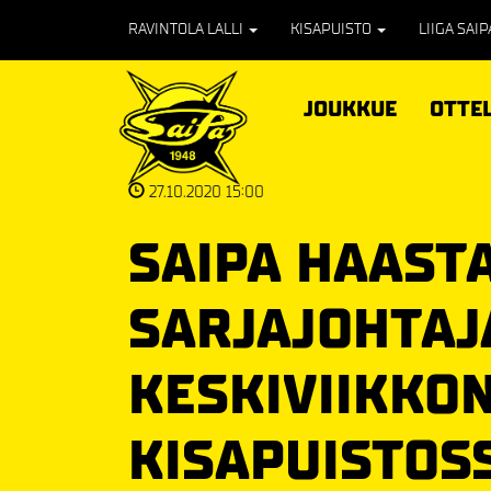
RAVINTOLA LALLI
KISAPUISTO
LIIGA SAI
JOUKKUE
OTTE
27.10.2020 15:00
SAIPA HAAST
SARJAJOHTAJ
KESKIVIIKKO
KISAPUISTOS