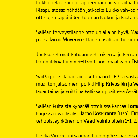
Lukko pelaa ennen Lappeenrannan vierailua tii
Kisapuistossa nähdään jatkaako Lukko vahvaa
ottelujen tappioiden tuoman kiukun ja kaatama
SaiPan terveystilanne ottelun alla on hyvä. Maa
paitsi
Jacob Moverare
. Hänen osaltaan tutkimu
Joukkueet ovat kohdanneet toisensa jo kerran tä
kotijoukkue Lukon 3-0 voittoon, maalivahti
Os
SaiPa pelasi lauantaina kotonaan HIFK:ta vasta
maaliton jakso meni poikki
Filip Krivosikin
ja
Ve
lauantaina. ja voitti paikalliskamppailussa Ässä
SaiPan kultaista kypärää ottelussa kantaa
Toma
kärjessä ovat lisäksi
Jarno Koskiranta
(0+4),
El
tehopisteykkönen on
Veeti Vainio
pitein 1+1=2.
Pekka Virran luotsaaman Lukon pörssikärjess