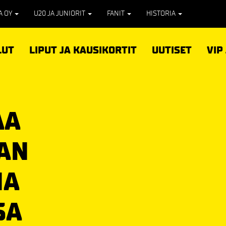
PA OY
U20 JA JUNIORIT
FANIT
HISTORIA
LUT
LIPUT JA KAUSIKORTIT
UUTISET
VIP
AA
AN
NA
SA