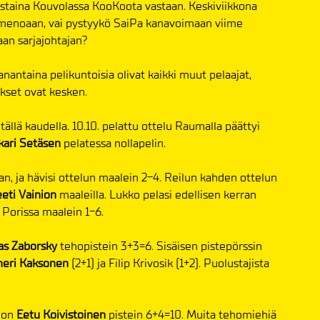
staina Kouvolassa KooKoota vastaan. Keskiviikkona
 menoaan, vai pystyykö SaiPa kanavoimaan viime
an sarjajohtajan?
nantaina pelikuntoisia olivat kaikki muut pelaajat,
kset ovat kesken.
llä kaudella. 10.10. pelattu ottelu Raumalla päättyi
kari Setäsen
pelatessa nollapelin.
an, ja hävisi ottelun maalein 2-4. Reilun kahden ottelun
eti Vainion
maaleilla. Lukko pelasi edellisen kerran
t Porissa maalein 1-6.
s Zaborsky
tehopistein 3+3=6. Sisäisen pistepörssin
meri Kaksonen
(2+1) ja Filip Krivosik (1+2). Puolustajista
ä on
Eetu Koivistoinen
pistein 6+4=10. Muita tehomiehiä