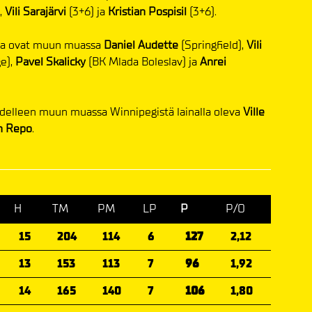
),
Vili Sarajärvi
(3+6) ja
Kristian Pospisil
(3+6).
sa ovat muun muassa
Daniel Audette
(Springfield),
Vili
e),
Pavel Skalicky
(BK Mlada Boleslav) ja
Anrei
delleen muun muassa Winnipegistä lainalla oleva
Ville
n Repo
.
H
TM
PM
LP
P
P/O
15
204
114
6
127
2,12
13
153
113
7
96
1,92
14
165
140
7
106
1,80