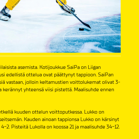
ilaisista asemista. Kotijoukkue SaiPa on Liigan
uusi edellistä ottelua ovat päättynyt tappioon. SaiPan
siä vastaan, jolloin keltamustien voittolukemat olivat 3-
a kerännyt yhteensä viisi pistettä. Maalisuhde ennen
hetkellä kuuden ottelun voittoputkessa. Lukko on
ä seitsemän. Kauden ainoan tappionsa Lukko on kärsinyt
in 4-2. Pisteitä Lukolla on koossa 21 ja maalisuhde 34-12.