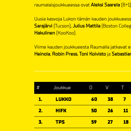
raumalaisjoukkueessa ovat
Aleksi Saarela
(8+1
Uusia kasvoja Lukon tämän kauden joukkuees
Sarajärvi
(Tucson),
Julius Mattila
(Boston Colleg
Hakulinen
(KooKoo).
Viime kauden joukkueesta Raumalla jatkavat e
Heinola
,
Robin Press
,
Toni Koivisto
ja
Sebastia
#
Joukkue
O
V
T
1.
LUKKO
60
38
7
2.
HIFK
50
26
11
3.
TPS
59
27
18