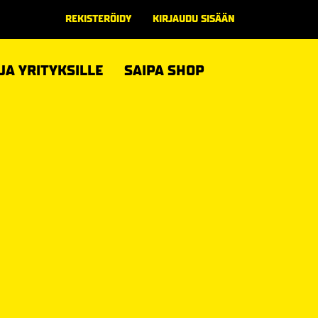
REKISTERÖIDY
KIRJAUDU SISÄÄN
 JA YRITYKSILLE
SAIPA SHOP