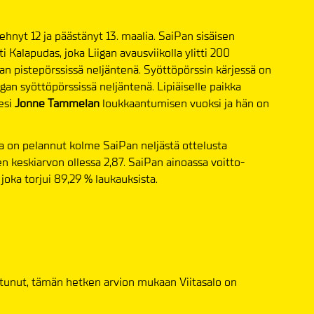
hnyt 12 ja päästänyt 13. maalia. SaiPan sisäisen
 Kalapudas, joka Liigan avausviikolla ylitti 200
an pistepörssissä neljäntenä. Syöttöpörssin kärjessä on
iigan syöttöpörssissä neljäntenä. Lipiäiselle paikka
esi
Jonne Tammelan
loukkaantumisen
vuoksi ja hän on
a on pelannut kolme SaiPan neljästä ottelusta
en keskiarvon ollessa 2,87. SaiPan ainoassa voitto-
, joka torjui 89,29 % laukauksista.
ntunut, tämän hetken arvion mukaan Viitasalo on