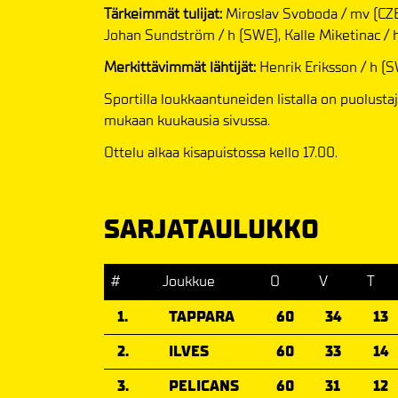
Tärkeimmät tulijat:
Miroslav Svoboda / mv (CZE)
Johan Sundström / h (SWE), Kalle Miketinac / 
Merkittävimmät lähtijät:
Henrik Eriksson / h (
Sportilla loukkaantuneiden listalla on puolusta
mukaan kuukausia sivussa.
Ottelu alkaa kisapuistossa kello 17.00.
SARJATAULUKKO
#
Joukkue
O
V
T
1.
TAPPARA
60
34
13
2.
ILVES
60
33
14
3.
PELICANS
60
31
12