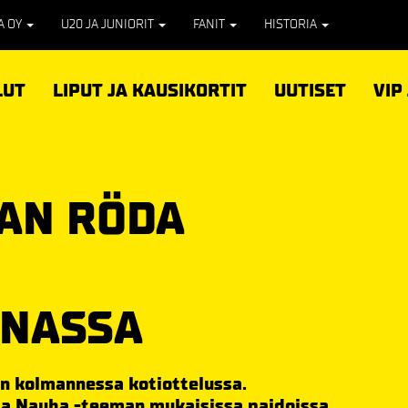
PA OY
U20 JA JUNIORIT
FANIT
HISTORIA
LUT
LIPUT JA KAUSIKORTIT
UUTISET
VIP
AN RÖDA
UNASSA
n kolmannessa kotiottelussa.
a Nauha -teeman mukaisissa paidoissa.