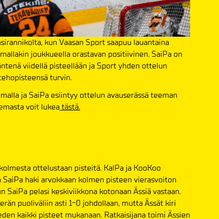
länsirannikolta, kun Vaasan Sport saapuu lauantaina
mmallakin joukkueella orastavan positiivinen. SaiPa on
ntenä viidellä pisteellään ja Sport yhden ottelun
ehopisteensä turvin.
malla ja SaiPa esiintyy ottelun avauserässä teeman
eemasta voit lukea
tästä.
 kolmesta ottelustaan pisteitä. KalPa ja KooKoo
tta SaiPa haki arvokkaan kolmen pisteen vierasvoiton
n SaiPa pelasi keskiviikkona kotonaan Ässiä vastaan.
rän puoliväliin asti 1-0 johdollaan, mutta Ässät kiri
ieden kaikki pisteet mukanaan. Ratkaisijana toimi Ässien