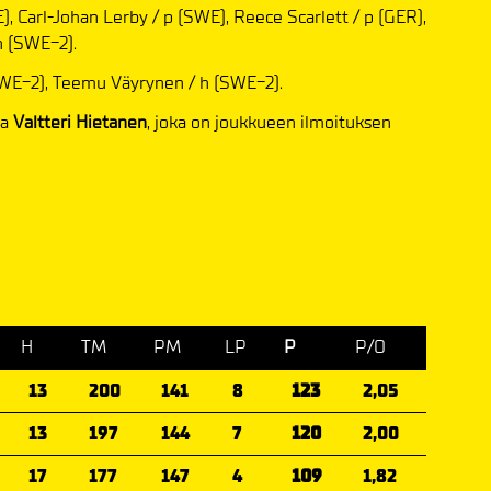
, Carl-Johan Lerby / p (SWE), Reece Scarlett / p (GER),
h (SWE-2).
SWE-2), Teemu Väyrynen / h (SWE-2).
ja
Valtteri Hietanen
, joka on joukkueen ilmoituksen
H
TM
PM
LP
P
P/O
13
200
141
8
123
2,05
13
197
144
7
120
2,00
17
177
147
4
109
1,82