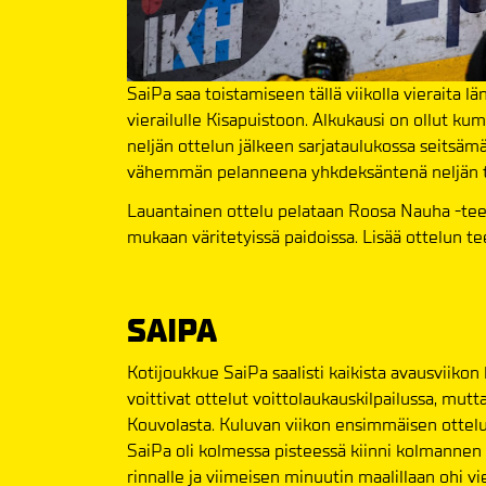
SaiPa saa toistamiseen tällä viikolla vieraita 
vierailulle Kisapuistoon. Alkukausi on ollut ku
neljän ottelun jälkeen sarjataulukossa seitsämä
vähemmän pelanneena yhkdeksäntenä neljän t
Lauantainen ottelu pelataan Roosa Nauha -tee
mukaan väritetyissä paidoissa. Lisää ottelun t
SAIPA
Kotijoukkue SaiPa saalisti kaikista avausviikon
voittivat ottelut voittolaukauskilpailussa, mu
Kouvolasta. Kuluvan viikon ensimmäisen ottelu
SaiPa oli kolmessa pisteessä kiinni kolmannen e
rinnalle ja viimeisen minuutin maalillaan ohi v