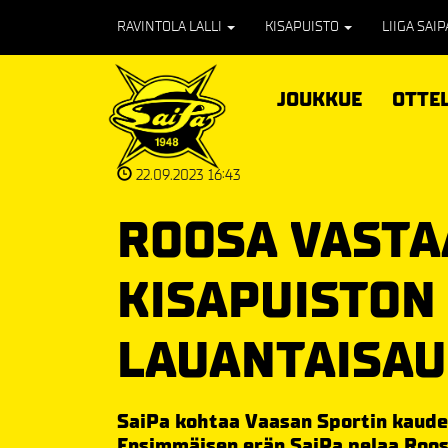
RAVINTOLA LALLI
KISAPUISTO
LIIGA SAI
JOUKKUE
OTTE
22.09.2023 16:43
ROOSA VASTA
KISAPUISTON
LAUANTAISA
SaiPa kohtaa Vaasan Sportin kaude
Ensimmäisen erän SaiPa pelaa Roos