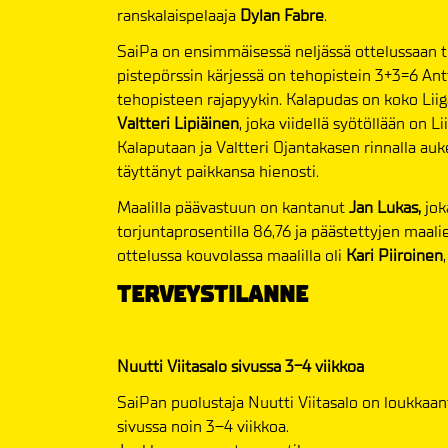
ranskalaispelaaja
Dylan Fabre
.
SaiPa on ensimmäisessä neljässä ottelussaan te
pistepörssin kärjessä on tehopistein 3+3=6 Antti
tehopisteen rajapyykin. Kalapudas on koko Liig
Valtteri Lipiäinen
, joka viidellä syötöllään on L
Kalaputaan ja Valtteri Ojantakasen rinnalla auk
täyttänyt paikkansa hienosti.
Maalilla päävastuun on kantanut
Jan Lukas,
jok
torjuntaprosentilla 86,76 ja päästettyjen maali
ottelussa kouvolassa maalilla oli
Kari Piiroinen
TERVEYSTILANNE
Nuutti Viitasalo sivussa 3-4 viikkoa
SaiPan puolustaja Nuutti Viitasalo on loukkaa
sivussa noin 3–4 viikkoa.