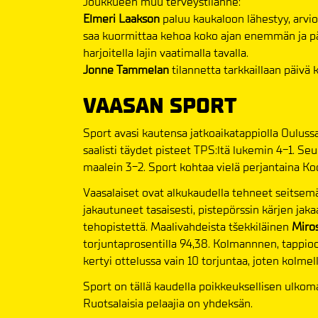
Joukkueen muu terveystilanne:
Elmeri Laakson
paluu kaukaloon lähestyy, arvio
saa kuormittaa kehoa koko ajan enemmän ja p
harjoitella lajin vaatimalla tavalla.
Jonne Tammelan
tilannetta tarkkaillaan päivä k
VAASAN SPORT
Sport avasi kautensa jatkoaikatappiolla Ouluss
saalisti täydet pisteet TPS:ltä lukemin 4-1. Se
maalein 3-2. Sport kohtaa vielä perjantaina Ko
Vaasalaiset ovat alkukaudella tehneet seitsemä
jakautuneet tasaisesti, pistepörssin kärjen jakaa
tehopistettä. Maalivahdeista tšekkiläinen
Miro
torjuntaprosentilla 94,38. Kolmannnen, tappio
kertyi ottelussa vain 10 torjuntaa, joten kolmell
Sport on tällä kaudella poikkeuksellisen ulkoma
Ruotsalaisia pelaajia on yhdeksän.