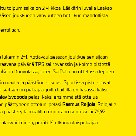
itu toipumisaika on 2 viikkoa. Lääkärin luvalla Laakso
ääsee joukkueen vahvuuteen heti, kun mahdollista
errallaan.
a lukemin 2-1. Kotiavauksessaan joukkue sen sijaan
uraavana päivänä TPS sai revanssin ja kolme pistettä
oKoon Kouvolassa, joten SaiPalla on ottelussa lepoetu.
n maalia ja päästäneet kuusi. Sportissa pisteet ovat
 seitsemän pelaajaa, joilla kaikilla on kasassa kaksi
slav Svoboda
pelasi kaksi ensimmäistä ottelua
on päättyneen ottelun, pelasi
Rasmus Reijola
. Reiojalle
a päästetyllä maalilla torjuntaprosentiksi jäi 76,92.
alaisvoittoinen, peräti 14 ulkomaalaispelaajaa.