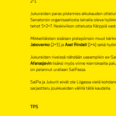
2-1.
Jukureiden paras pistemies alkukauden ottelui
Senatorsin organisaatiosta lainalla oleva hyök
tehot 5+2=7. Keskiviikon ottelusta Kärppiä vas
Mikkeliläisten sisäisen pistepörssin muut kär
Jakovenko
(2+3) ja
Axel Rindell
(1+4) sekä hyö
Jukureiden riveissä nähdään useampikin ex-Sa
Afanasjevin
lisäksi myös viime kierroksella pa
on pelannut urallaan SaiPassa.
SaiPa ja Jukurit eivät ole Liigassa vielä kohda
sarjaottelu joukkueiden välillä tällä kaudella.
TPS