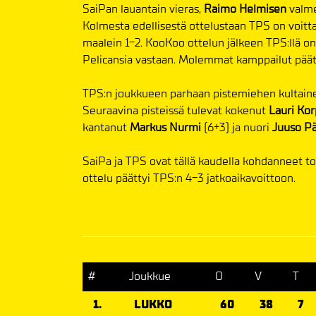
SaiPan lauantain vieras,
Raimo Helmisen
valme
Kolmesta edellisestä ottelustaan TPS on voitt
maalein 1-2. KooKoo ottelun jälkeen TPS:llä on 
Pelicansia vastaan. Molemmat kamppailut päätt
TPS:n joukkueen parhaan pistemiehen kultain
Seuraavina pisteissä tulevat kokenut
Lauri Kor
kantanut
Markus Nurmi
(6+3) ja nuori
Juuso Pä
SaiPa ja TPS ovat tällä kaudella kohdanneet to
ottelu päättyi TPS:n 4-3 jatkoaikavoittoon.
#
Joukkue
O
V
T
1.
LUKKO
60
38
7