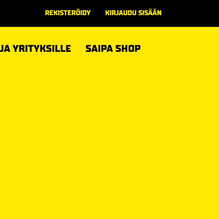
REKISTERÖIDY
KIRJAUDU SISÄÄN
 JA YRITYKSILLE
SAIPA SHOP