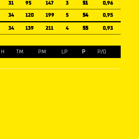
31
95
147
3
51
0,96
34
120
199
5
54
0,95
34
139
211
4
55
0,93
H
TM
PM
LP
P
P/O