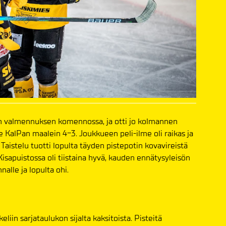
den valmennuksen komennossa, ja otti jo kolmannen
e KalPan maalein 4-3. Joukkueen peli-ilme oli raikas ja
Taistelu tuotti lopulta täyden pistepotin kovavireistä
sapuistossa oli tiistaina hyvä, kauden ennätysyleisön
alle ja lopulta ohi.
liin sarjataulukon sijalta kaksitoista. Pisteitä