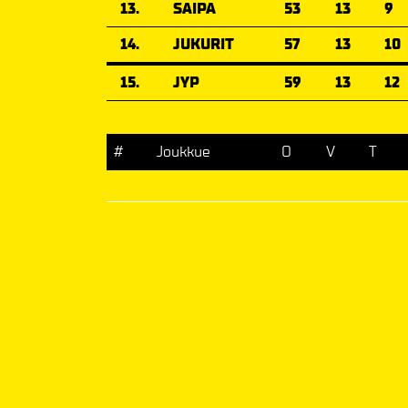
13.
SAIPA
53
13
9
14.
JUKURIT
57
13
10
15.
JYP
59
13
12
#
Joukkue
O
V
T