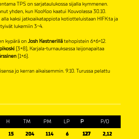
ntama TPS on sarjataulukossa sijalla kymmenen.
anut yhden, kun KooKoo kaatui Kouvolassa 30.10.
alla kaksi jatkoaikatappiota kotiotteluistaan HIFK:ta ja
yivät lukemiin 3-4.
en kypärä on
Josh Kestnerillä
tehopistein 6+6=12.
pikoski
(3+8), Karjala-turnauksessa leijonapaitaa
rssinen
(1+6).
isensa jo kerran aikaisemmin. 9.10. Turussa pelattu
H
TM
PM
LP
P
P/O
15
204
114
6
127
2,12