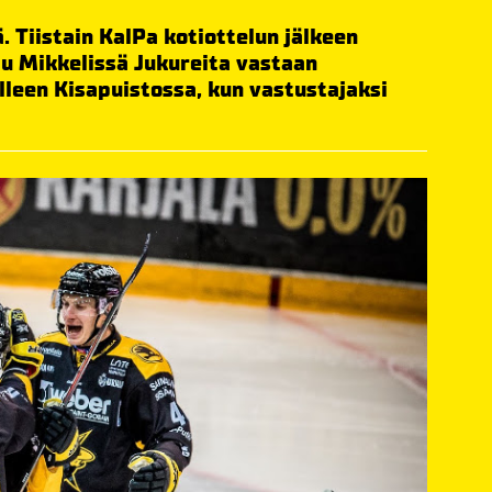
. Tiistain KalPa kotiottelun jälkeen
u Mikkelissä Jukureita vastaan
lleen Kisapuistossa, kun vastustajaksi