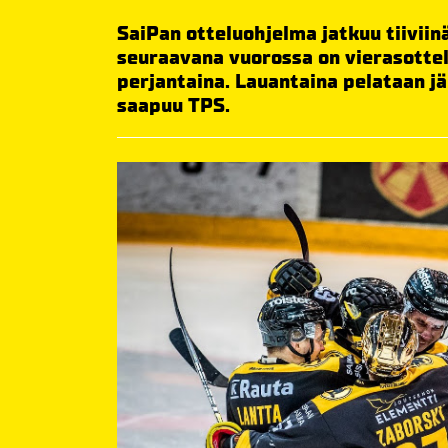
SaiPan otteluohjelma jatkuu tiiviinä
seuraavana vuorossa on vierasottel
perjantaina. Lauantaina pelataan jä
saapuu TPS.