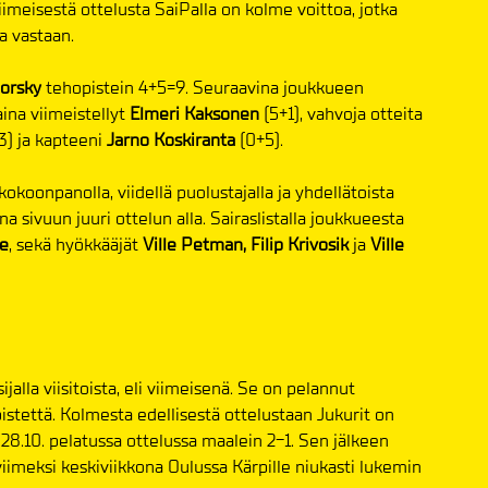
imeisestä ottelusta SaiPalla on kolme voittoa, jotka
a vastaan.
orsky
tehopistein 4+5=9. Seuraavina joukkueen
aina viimeistellyt
Elmeri Kaksonen
(5+1), vahvoja otteita
3) ja kapteeni
Jarno Koskiranta
(0+5).
kokoonpanolla, viidellä puolustajalla ja yhdellätoista
aina sivuun juuri ottelun alla. Sairaslistalla joukkueesta
e
, sekä hyökkääjät
Ville Petman,
Filip Krivosik
ja
Ville
ijalla viisitoista, eli viimeisenä. Se on pelannut
pistettä. Kolmesta edellisestä ottelustaan Jukurit on
28.10. pelatussa ottelussa maalein 2-1. Sen jälkeen
iimeksi keskiviikkona Oulussa Kärpille niukasti lukemin