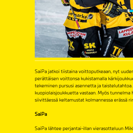
SaiPa jatkoi tiistaina voittoputkeaan, nyt uu
perättäisen voittonsa kukistamalla kärkijoukku
tekeminen pursusi asennetta ja taistelutahtoa. 
kuopiolaisjoukkuetta vastaan. Myös tunnelma Ki
siivittäessä keltamustat kolmannessa erässä rinn
SaiPa
SaiPa lähtee perjantai-illan vierasotteluun Mikke