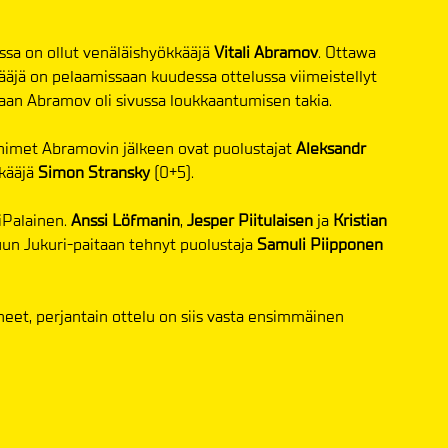
ssa on ollut venäläishyökkääjä
Vitali Abramov
. Ottawa
kääjä on pelaamissaan kuudessa ottelussa viimeistellyt
taan Abramov oli sivussa loukkaantumisen takia.
kinimet Abramovin jälkeen ovat puolustajat
Aleksandr
kkääjä
Simon Stransky
(0+5).
iPalainen.
Anssi Löfmanin
,
Jesper Piitulaisen
ja
Kristian
luun Jukuri-paitaan tehnyt puolustaja
Samuli Piipponen
nneet, perjantain ottelu on siis vasta ensimmäinen