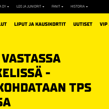
PA OY
U20 JA JUNIORIT
FANIT
HISTORIA
LUT
LIPUT JA KAUSIKORTIT
UUTISET
VIP
 VASTASSA
ELISSÄ -
KOHDATAAN TPS
SA