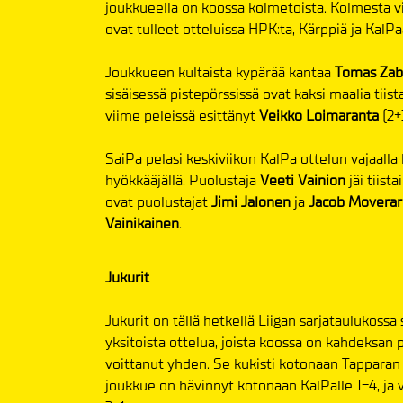
joukkueella on koossa kolmetoista. Kolmesta vi
ovat tulleet otteluissa HPK:ta, Kärppiä ja KalPa
Joukkueen kultaista kypärää kantaa
Tomas Zab
sisäisessä pistepörssissä ovat kaksi maalia tiist
viime peleissä esittänyt
Veikko Loimaranta
(2+
SaiPa pelasi keskiviikon KalPa ottelun vajaalla 
hyökkääjällä. Puolustaja
Veeti Vainion
jäi tiist
ovat puolustajat
Jimi Jalonen
ja
Jacob Moverar
Vainikainen
.
Jukurit
Jukurit on tällä hetkellä Liigan sarjataulukossa s
yksitoista ottelua, joista koossa on kahdeksan 
voittanut yhden. Se kukisti kotonaan Tapparan 
joukkue on hävinnyt kotonaan KalPalle 1-4, ja v