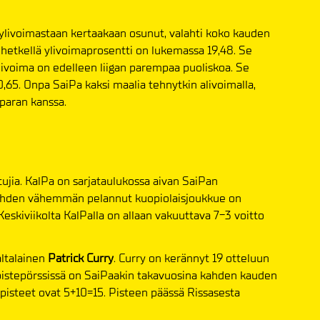
 ylivoimastaan kertaakaan osunut, valahti koko kauden
hetkellä ylivoimaprosentti on lukemassa 19,48. Se
. Alivoima on edelleen liigan parempaa puoliskoa. Se
0,65. Onpa SaiPa kaksi maalia tehnytkin alivoimalla,
paran kanssa.
ujia. KalPa on sarjataulukossa aivan SaiPan
a nähden vähemmän pelannut kuopiolaisjoukkue on
 Keskiviikolta KalPalla on allaan vakuuttava 7-3 voitto
ltalainen
Patrick Curry
. Curry on kerännyt 19 otteluun
ä pistepörssissä on SaiPaakin takavuosina kahden kauden
opisteet ovat 5+10=15. Pisteen päässä Rissasesta