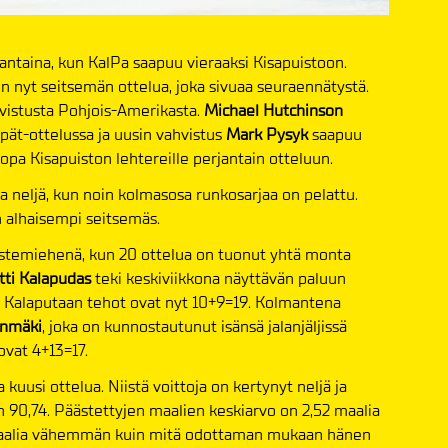
antaina, kun KalPa saapuu vieraaksi Kisapuistoon.
on nyt seitsemän ottelua, joka sivuaa seuraennätystä.
vahvistusta Pohjois-Amerikasta.
Michael Hutchinson
ärpät-ottelussa ja uusin vahvistus
Mark Pysyk
saapuu
jopa Kisapuiston lehtereille perjantain otteluun.
lta neljä, kun noin kolmasosa runkosarjaa on pelattu.
n alhaisempi seitsemäs.
stemiehenä, kun 20 ottelua on tuonut yhtä monta
tti Kalapudas
teki keskiviikkona näyttävän paluun
 Kalaputaan tehot ovat nyt 10+9=19. Kolmantena
enmäki
, joka on kunnostautunut isänsä jalanjäljissä
ovat 4+13=17.
 kuusi ottelua. Niistä voittoja on kertynyt neljä ja
en 90,74. Päästettyjen maalien keskiarvo on 2,52 maalia
 maalia vähemmän kuin mitä odottaman mukaan hänen