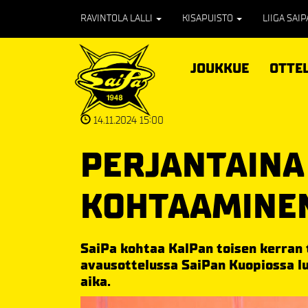
RAVINTOLA LALLI
KISAPUISTO
LIIGA SAI
JOUKKUE
OTTE
14.11.2024 15:00
PERJANTAINA
KOHTAAMINE
SaiPa kohtaa KalPan toisen kerran t
avausottelussa SaiPan Kuopiossa lu
aika.