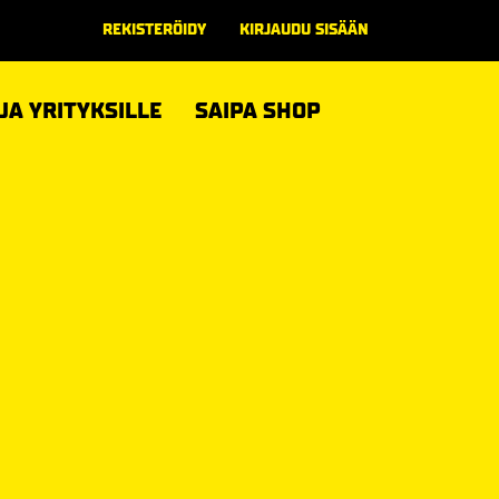
REKISTERÖIDY
KIRJAUDU SISÄÄN
 JA YRITYKSILLE
SAIPA SHOP