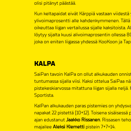
olisi pitänyt päästää.
Kun keltapaidat eivät Kärppiä vastaan viidestä
ylivoimaprosentti alle kahdenkymmenen. Tällä 
oikeuttaa liigan vertailussa sijalle kaksitoista
löytyy sijalta kuusi alivoimaprosentin ollessa 8
joka on eniten liigassa yhdessä KooKoon ja Tap
KALPA
SaiPan tavoin KalPa on ollut alkukauden onnist
tuntumassa sijalla viisi. Kaksi ottelua SaiPa
pistekeskiarvossa mitattuna liigan sijalla neljä.
Sportista.
KalPan alkukauden paras pistemies on yhdysva
napakat 22 pistettä (10+12). Toisena sisäisess
ajan edustanut
Jaakko Rissanen
. Rissasen teh
majailee
Aleksi Klemetti
pistein 7+7=14.