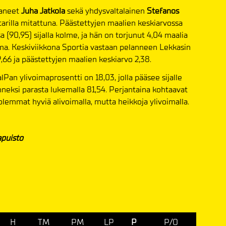
kaneet
Juha Jatkola
sekä yhdysvaltalainen
Stefanos
ittarilla mitattuna. Päästettyjen maalien keskiarvossa
ssa (90,95) sijalla kolme, ja hän on torjunut 4,04 maalia
ma. Keskiviikkona Sportia vastaan pelanneen Lekkasin
66 ja päästettyjen maalien keskiarvo 2,38.
alPan ylivoimaprosentti on 18,03, jolla pääsee sijalle
anneksi parasta lukemalla 81,54. Perjantaina kohtaavat
olemmat hyviä alivoimalla, mutta heikkoja ylivoimalla.
apuisto
H
TM
PM
LP
P
P/O