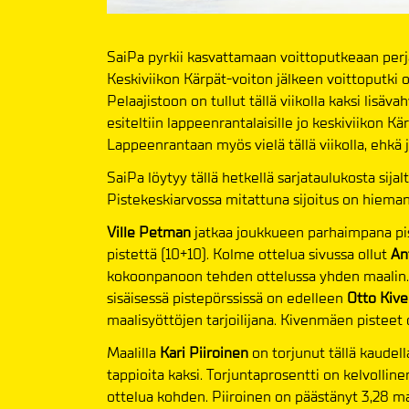
SaiPa pyrkii kasvattamaan voittoputkeaan perj
Keskiviikon Kärpät-voiton jälkeen voittoputki 
Pelaajistoon on tullut tällä viikolla kaksi lisä
esiteltiin lappeenrantalaisille jo keskiviikon K
Lappeenrantaan myös vielä tällä viikolla, ehkä 
SaiPa löytyy tällä hetkellä sarjataulukosta sija
Pistekeskiarvossa mitattuna sijoitus on hiema
Ville Petman
jatkaa joukkueen parhaimpana pi
pistettä (10+10). Kolme ottelua sivussa ollut
An
kokoonpanoon tehden ottelussa yhden maalin.
sisäisessä pistepörssissä on edelleen
Otto Kiv
maalisyöttöjen tarjoilijana. Kivenmäen pisteet 
Maalilla
Kari Piiroinen
on torjunut tällä kaudella
tappioita kaksi. Torjuntaprosentti on kelvollin
ottelua kohden. Piiroinen on päästänyt 3,28