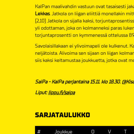
KalPan maalivahdin vastuun ovat tasaisesti ja
Lekkas
. Jatkola on liigan eliittiä monellakin m
(2,10) Jatkola on sijalla kaksi, torjuntaprosenti
yli odottaman, joka on kolmanneksi paras luke
torjuntaprosentti on kymmenessä ottelussa 89,
Savolaisillakaan ei ylivoimapeli ole kulkenut. K
neljätoista. Alivoima sen sijaan on liigan kolm
siis kaksi keltamustaa joukkuetta, jotka ovat m
SaiPa - KalPa perjantaina 15.11. klo 18.30. @Kis
Liput:
lippu.fi/saipa
SARJATAULUKKO
#
Joukkue
O
V
T