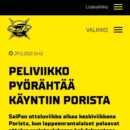
Navig
Navig
29.11.2022 16:42
PELIVIIKKO
PYÖRÄHTÄÄ
KÄYNTIIN PORISTA
SaiPan otteluviikko alkaa keskiviikkona
Porista, kun lappeenrantalaiset pelaavat