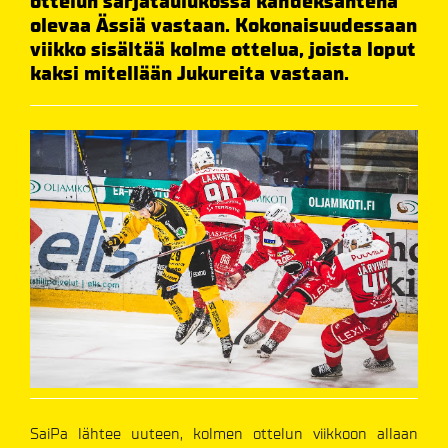
ottelun sarjataulukossa kahdeksantena
olevaa Ässiä vastaan. Kokonaisuudessaan
viikko sisältää kolme ottelua, joista loput
kaksi mitellään Jukureita vastaan.
SaiPa lähtee uuteen, kolmen ottelun viikkoon allaan