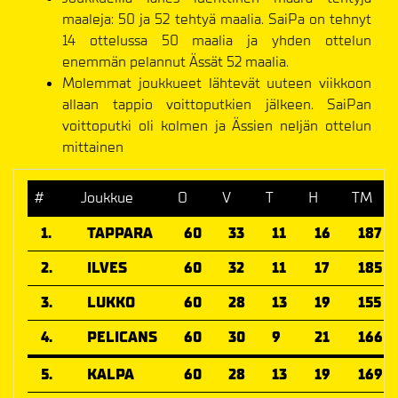
maaleja: 50 ja 52 tehtyä maalia. SaiPa on tehnyt
14 ottelussa 50 maalia ja yhden ottelun
enemmän pelannut Ässät 52 maalia.
Molemmat joukkueet lähtevät uuteen viikkoon
allaan tappio voittoputkien jälkeen. SaiPan
voittoputki oli kolmen ja Ässien neljän ottelun
mittainen
#
Joukkue
O
V
T
H
TM
1.
TAPPARA
60
33
11
16
187
2.
ILVES
60
32
11
17
185
3.
LUKKO
60
28
13
19
155
4.
PELICANS
60
30
9
21
166
5.
KALPA
60
28
13
19
169