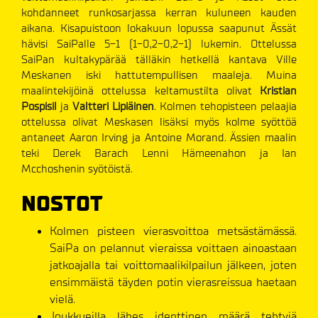
kohdanneet runkosarjassa kerran kuluneen kauden
aikana. Kisapuistoon lokakuun lopussa saapunut Ässät
hävisi SaiPalle 5-1 (1-0,2-0,2-1) lukemin. Ottelussa
SaiPan kultakypärää tälläkin hetkellä kantava Ville
Meskanen iski hattutempullisen maaleja. Muina
maalintekijöinä ottelussa keltamustilta olivat
Kristian
Pospisil
ja
Valtteri Lipiäinen
. Kolmen tehopisteen pelaajia
ottelussa olivat Meskasen lisäksi myös kolme syöttöä
antaneet Aaron Irving ja Antoine Morand. Ässien maalin
teki Derek Barach Lenni Hämeenahon ja Ian
Mcchoshenin syötöistä.
NOSTOT
Kolmen pisteen vierasvoittoa metsästämässä.
SaiPa on pelannut vieraissa voittaen ainoastaan
jatkoajalla tai voittomaalikilpailun jälkeen, joten
ensimmäistä täyden potin vierasreissua haetaan
vielä.
Joukkueilla lähes identtinen määrä tehtyjä