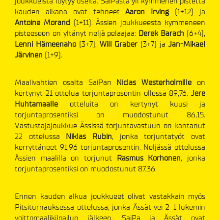
joukkueista löytyy useita. SaiPasta yli kymmenen pistettä
kauden aikana ovat tehneet
Aaron Irving
(1+12) ja
Antoine Morand
(1+11). Ässien joukkueesta kymmeneen
pisteeseen on yltänyt neljä pelaajaa:
Derek Barach
(6+4),
Lenni Hämeenaho
(3+7),
Will Graber
(3+7) ja
Jan-Mikael
Järvinen
(1+9).
Maalivahtien osalta SaiPan
Niclas Westerholmille
on
kertynyt 21 ottelua torjuntaprosentin ollessa 89,76.
Jere
Huhtamaalle
otteluita on kertynyt kuusi ja
torjuntaprosentiksi on muodostunut 86,15.
Vastustajajoukkue Ässissä torjuntavastuun on kantanut
22 ottelussa
Niklas Rubin
, jonka torjuntatyöt ovat
kerryttäneet 91,96 torjuntaprosentin. Neljässä ottelussa
Ässien maalilla on torjunut
Rasmus Korhonen
, jonka
torjuntaprosentiksi on muodostunut 87,36.
Ennen kauden alkua joukkueet olivat vastakkain myös
Pitsiturnauksessa ottelussa, jonka Ässät vei 2-1 lukemin
voittomaalikilpailun jälkeen. SaiPa ja Ässät ovat