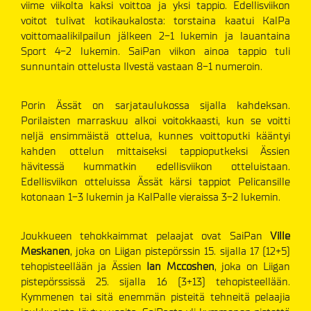
viime viikolta kaksi voittoa ja yksi tappio. Edellisviikon
voitot tulivat kotikaukalosta: torstaina kaatui KalPa
voittomaalikilpailun jälkeen 2-1 lukemin ja lauantaina
Sport 4-2 lukemin. SaiPan viikon ainoa tappio tuli
sunnuntain ottelusta Ilvestä vastaan 8-1 numeroin.
Porin Ässät on sarjataulukossa sijalla kahdeksan.
Porilaisten marraskuu alkoi voitokkaasti, kun se voitti
neljä ensimmäistä ottelua, kunnes voittoputki kääntyi
kahden ottelun mittaiseksi tappioputkeksi Ässien
hävitessä kummatkin edellisviikon otteluistaan.
Edellisviikon otteluissa Ässät kärsi tappiot Pelicansille
kotonaan 1-3 lukemin ja KalPalle vieraissa 3-2 lukemin.
Joukkueen tehokkaimmat pelaajat ovat SaiPan
Ville
Meskanen
, joka on Liigan pistepörssin 15. sijalla 17 (12+5)
tehopisteellään ja Ässien
Ian Mccoshen
, joka on Liigan
pistepörssissä 25. sijalla 16 (3+13) tehopisteellään.
Kymmenen tai sitä enemmän pisteitä tehneitä pelaajia