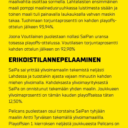
maalivahtia osoittaa sormella. Lahtelaisten ensimmäinen
maali pomppi maalinedusruuhkassa luistimesta sisään ja
toinen maali tuli painavalla laukauksella vahvan maskin
takaa. Tuohimaan torjuntaprosentti on kahden playoffs-
ottelun jälkeen 93,94%.
Joona Voutilainen puolestaan nollasi SaiPan uransa
toisessa playoffs-ottelussa. Voutilaisen torjuntaprosentti
kahden ottelun jälkeen on 92,98%
ERIKOISTILANNEPELAAMINEN
SaiPa sai yrittää ylivoimamaalin tekemistä neljästi
Lahdessa ja tuostakin ajasta vajaan minuutin kahden
miehen ylivoimalla. Kahdeksasta ylivoimayrityksestä
SaiPa on onnistunut tekemään yhden maalin. Joukkueen
ylivoimaprosentti on tämän kauden playoffseissa täten
12,50%.
Pelicans puolestaan osui torstaina SaiPan tyhjään
maaliin Antti Tyrväisen tekemällä ylivoimamaalilla.
Playoffsien 1. kierroksen neljästä joukkueesta Pelicans on