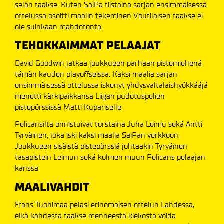
selän taakse. Kuten SaiPa tiistaina sarjan ensimmäisessä
ottelussa osoitti maalin tekeminen Voutilaisen taakse ei
ole suinkaan mahdotonta.
TEHOKKAIMMAT PELAAJAT
David Goodwin jatkaa joukkueen parhaan pistemiehenä
tämän kauden playoffseissa. Kaksi maalia sarjan
ensimmäisessä ottelussa iskenyt yhdysvaltalaishyökkääjä
menetti kärkipaikkansa Liigan pudotuspelien
pistepörssissä Matti Kupariselle.
Pelicansilta onnistuivat torstaina Juha Leimu sekä Antti
Tyrväinen, joka iski kaksi maalia SaiPan verkkoon.
Joukkueen sisäistä pistepörssiä johtaakin Tyrväinen
tasapistein Leimun sekä kolmen muun Pelicans pelaajan
kanssa.
MAALIVAHDIT
Frans Tuohimaa pelasi erinomaisen ottelun Lahdessa,
eikä kahdesta taakse menneestä kiekosta voida