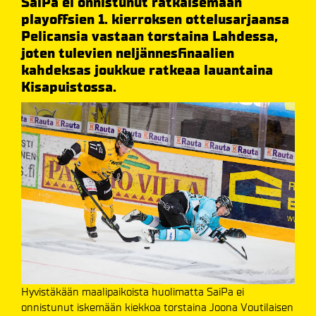
SaiPa ei onnistunut ratkaisemaan
playoffsien 1. kierroksen ottelusarjaansa
Pelicansia vastaan torstaina Lahdessa,
joten tulevien neljännesfinaalien
kahdeksas joukkue ratkeaa lauantaina
Kisapuistossa.
Hyvistäkään maalipaikoista huolimatta SaiPa ei
onnistunut iskemään kiekkoa torstaina Joona Voutilaisen