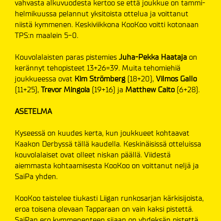
vahvasta alkuvuodesta kertoo se että joukkue on tammi-
helmikuussa pelannut yksitoista ottelua ja voittanut
niistä kymmenen. Keskiviikkona KooKoo voitti kotonaan
TPS:n maalein 5-0.
Kouvolalaisten paras pistemies
Juha-Pekka Haataja
on
kerännyt tehopisteet 13+26=39. Muita tehomiehiä
joukkueessa ovat
Kim Strömberg
(18+20),
Vilmos Gallo
(11+25),
Trevor Mingoia
(19+16) ja
Matthew Caito
(6+28).
ASETELMA
Kyseessä on kuudes kerta, kun joukkueet kohtaavat
Kaakon Derbyssä tällä kaudella. Keskinäisissä otteluissa
kouvolalaiset ovat olleet niskan päällä. Viidestä
aiemmasta kohtaamisesta KooKoo on voittanut neljä ja
SaiPa yhden.
KooKoo taistelee tiukasti Liigan runkosarjan kärkisijoista,
eroa toisena olevaan Tapparaan on vain kaksi pistettä.
SaiPan ero kymmenenteen sijaan on yhdeksän pistettä.