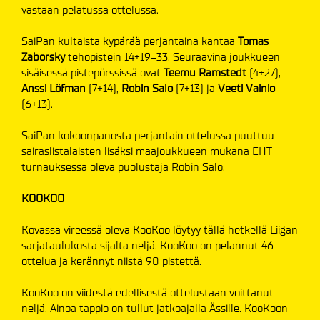
vastaan pelatussa ottelussa.
SaiPan kultaista kypärää perjantaina kantaa
Tomas
Zaborsky
tehopistein 14+19=33. Seuraavina joukkueen
sisäisessä pistepörssissä ovat
Teemu Ramstedt
(4+27),
Anssi Löfman
(7+14),
Robin Salo
(7+13) ja
Veeti Vainio
(6+13).
SaiPan kokoonpanosta perjantain ottelussa puuttuu
sairaslistalaisten lisäksi maajoukkueen mukana EHT-
turnauksessa oleva puolustaja Robin Salo.
KOOKOO
Kovassa vireessä oleva KooKoo löytyy tällä hetkellä Liigan
sarjataulukosta sijalta neljä. KooKoo on pelannut 46
ottelua ja kerännyt niistä 90 pistettä.
KooKoo on viidestä edellisestä ottelustaan voittanut
neljä. Ainoa tappio on tullut jatkoajalla Ässille. KooKoon