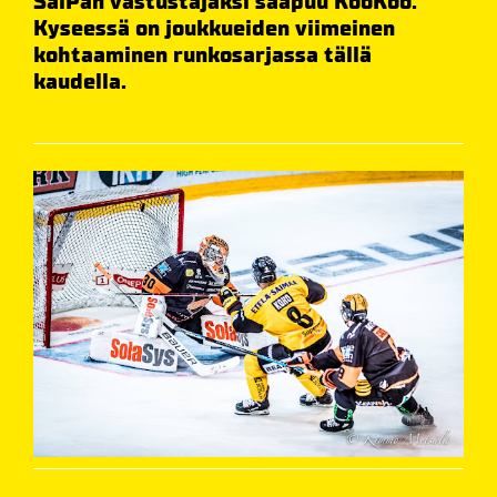
SaiPan vastustajaksi saapuu KooKoo.
Kyseessä on joukkueiden viimeinen
kohtaaminen runkosarjassa tällä
kaudella.