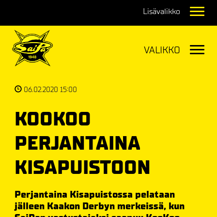
Navig
Navig
06.02.2020 15:00
KOOKOO
PERJANTAINA
KISAPUISTOON
Perjantaina Kisapuistossa pelataan
jälleen Kaakon Derbyn merkeissä, kun