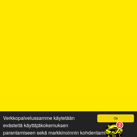
Verkkopalvelussamme käytetään
Ok
evästeitä käyttäjäkokemuksen
parantamiseen sekä markkinoinnin kohdentamiseen ja