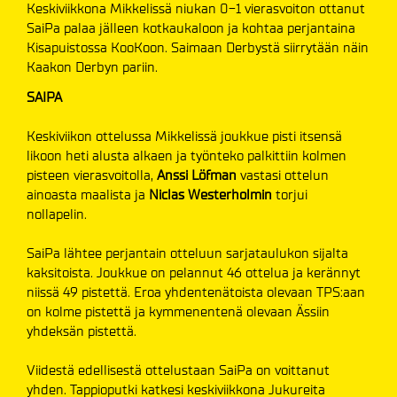
Keskiviikkona Mikkelissä niukan 0-1 vierasvoiton ottanut
SaiPa palaa jälleen kotkaukaloon ja kohtaa perjantaina
Kisapuistossa KooKoon. Saimaan Derbystä siirrytään näin
Kaakon Derbyn pariin.
SAIPA
Keskiviikon ottelussa Mikkelissä joukkue pisti itsensä
likoon heti alusta alkaen ja työnteko palkittiin kolmen
pisteen vierasvoitolla,
Anssi Löfman
vastasi ottelun
ainoasta maalista ja
Niclas Westerholmin
torjui
nollapelin.
SaiPa lähtee perjantain otteluun sarjataulukon sijalta
kaksitoista. Joukkue on pelannut 46 ottelua ja kerännyt
niissä 49 pistettä. Eroa yhdentenätoista olevaan TPS:aan
on kolme pistettä ja kymmenentenä olevaan Ässiin
yhdeksän pistettä.
Viidestä edellisestä ottelustaan SaiPa on voittanut
yhden. Tappioputki katkesi keskiviikkona Jukureita