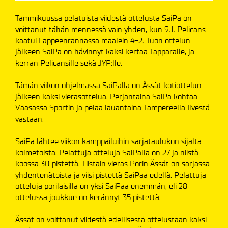
Tammikuussa pelatuista viidestä ottelusta SaiPa on
voittanut tähän mennessä vain yhden, kun 9.1. Pelicans
kaatui Lappeenrannassa maalein 4-2. Tuon ottelun
jälkeen SaiPa on hävinnyt kaksi kertaa Tapparalle, ja
kerran Pelicansille sekä JYP:lle.
Tämän viikon ohjelmassa SaiPalla on Ässät kotiottelun
jälkeen kaksi vierasottelua. Perjantaina SaiPa kohtaa
Vaasassa Sportin ja pelaa lauantaina Tampereella Ilvestä
vastaan.
SaiPa lähtee viikon kamppailuihin sarjataulukon sijalta
kolmetoista. Pelattuja otteluja SaiPalla on 27 ja niistä
koossa 30 pistettä. Tiistain vieras Porin Ässät on sarjassa
yhdentenätoista ja viisi pistettä SaiPaa edellä. Pelattuja
otteluja porilaisilla on yksi SaiPaa enemmän, eli 28
ottelussa joukkue on kerännyt 35 pistettä.
Ässät on voittanut viidestä edellisestä ottelustaan kaksi