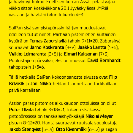
ja hävinnyt kolme. Edellisen kerran Ässät pelasi vajaa
viikko sitten keskiviikkona 20.1 Jyväskylässä JYP:iä
vastaan ja hävisi ottelun lukemin 4-3.
SaiPan sisäisen pistepörssin kärjen muodostavat
edelleen tutut nimet. Parhaan pistemiehen kultainen
kypärä on
Tomas Zaborskyllä
tehoin 9+11=20. Zaborskyä
seuraavat
Jarno Koskiranta
(3+9),
Jaakko
Lantta
(5+6),
Veikko Loimaranta
(3+8) ja
Elmeri Kaksonen
(7+3).
Puolustajien pörssikärjeksi on noussut
David Bernhardt
tehopistein 1+5=6.
Tällä hetkellä SaiPan kokoonpanosta sivussa ovat
Filip
Krivosik
ja
Joni Nikko
, heidän tilannettaan tarkkaillaan
päivä kerrallaan.
Ässien paras pistemies alkukauden otteluissa on ollut
Peter Tiivola
tehoin 3+18=21, toisena sisäisessä
pistepörssissä on tanskalaishyökkääjä
Nikolai Meyer
pistein 8+12=20. Häntä seuraavat ruotsalaispuolustaja
J
akob Stenqvist
(5+14),
Otto Kivenmäki
(6+12) ja Liigan