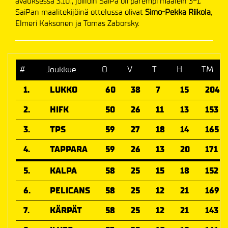
avauksessa 3.10., joilloin SaiPa oli parempi maalein 3-1.
SaiPan maalitekijöinä ottelussa olivat
Simo-Pekka Riikola
,
Elmeri Kaksonen ja Tomas Zaborsky.
#
Joukkue
O
V
T
H
TM
1.
LUKKO
60
38
7
15
204
2.
HIFK
50
26
11
13
153
3.
TPS
59
27
18
14
165
4.
TAPPARA
59
26
13
20
171
5.
KALPA
58
25
15
18
152
6.
PELICANS
58
25
12
21
169
7.
KÄRPÄT
58
25
12
21
143