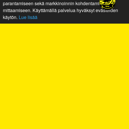
parantamiseen sekä markkinoinnin kohdentamiseen ja
mittaamiseen. Käyttämällä palvelua hyväksyt evästeiden
käytön.
Lue lisää