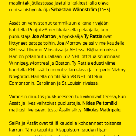
maalintekijätilastossa jaetulla kakkostilalla oleva
ruotsalaishyökkääjä
Sebastian Wännström
(14+3).
Ässät on vahvistanut tammikuun aikana rivejään
kahdella Pohjois-Amerikkalaisella pelaajalla, kun
puolustaja
Joe Morrow
ja hyökkääjä
Ty Rattie
ovat
liittyneet patapaitoihin. Joe Morrow pelasi viime kaudella
KHL:ssä Dinamo Minskissa ja AHL:ssä Bighamtonissa.
Hän on pelannut urallaan 162 NHL ottelua seuroinaan
Winnipeg, Montreal ja Boston. Ty Rattie edusti viime
kaudella KHL:ssä Lokomotiv Jaroslavia ja Torpedo Nizhny
Novgorod. Hänellä on tilillään 98 NHL ottelua
Edmontonin, Carolinan ja St.Louisin riveissä.
Viimeisin muutos joukkueeseen tuli viikonvaihteessa, kun
Ässät ja Ilves vaihtoivat puolustajia.
Niklas Peltomäki
matkasi Ilvekseen, josta Ässiin siirtyi
Nikolas Matinpalo
.
SaiPa ja Ässät ovat tällä kaudella kohdanneet toisensa
kerran. Tämä tapahtui Kisapuiston kauden liiga-