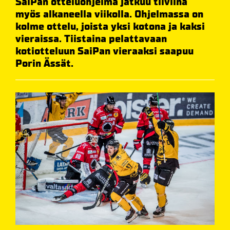
SaiPan otteluohjelma jatkuu tiiviinä
myös alkaneella viikolla. Ohjelmassa on
kolme ottelu, joista yksi kotona ja kaksi
vieraissa. Tiistaina pelattavaan
kotiotteluun SaiPan vieraaksi saapuu
Porin Ässät.