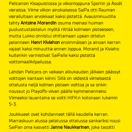
Pelicansin Kisapuistossa ja viikonloppuna Sportin ja Ässät
vieraissa. Viime viikon ainokaisessa SaiPa otti Rauman
vierailultaan arvokkaat kaksi pistettä. Avausminuutilla
tehty
Antoine Morandin
osuma meinasi huiman
puolustustaistelun myötä riittää kolmeen pisteeseen,
mutta Lukko onnistui ohittamaan upean ottelun
pelanneen
Henri Kiviahon
ensimmäisen ja ainoan kerran
vajaat kaksi minuuttia ennen loppua. Morand ja Kiviaho
kuitenkin varmistivat SaiPalle kaksi pistettä
voittomaalikilpailussa.
Lahden Pelicans on vaikean alkukauden jälkeen päässyt
voittojen kantaan kiinni. Sillä on viidestä viimeisestä
ottelusta neljä kolmen pisteen voittoa ja se onkin
noussut jo Playoffs-viivan päälle kymmenenneksi.
Viimeeksi lauantaina se voitti HIFK:n kotonaan lukemin
5-3.
Joukkueet ovat kohdanneet tällä kaudella kerran.
Marraskuun alussa pelatussa ottelussa sankariksi nousi
SaiPan oma kasvatti
Janne Naukkarinen
, joka tasoitti