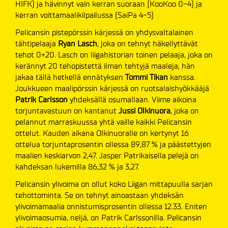
HIFK) ja hävinnyt vain kerran suoraan (KooKoo 0-4) ja
kerran voittamaalikilpailussa (SaiPa 4-5)
Pelicansin pistepörssin kärjessä on yhdysvaltalainen
tähtipelaaja
Ryan Lasch
, joka on tehnyt häkellyttävät
tehot 0+20. Lasch on liigahistorian toinen pelaaja, joka on
kerännyt 20 tehopistettä ilman tehtyjä maaleja, hän
jakaa tällä hetkellä ennätyksen
Tommi Tikan
kanssa.
Joukkueen maalipörssin kärjessä on ruotsalaishyökkääjä
Patrik Carlsson
yhdeksällä osumallaan. Viime aikoina
torjuntavastuun on kantanut
Jussi Olkinuora
, joka on
pelannut marraskuussa yhtä vaille kaikki Pelicansin
ottelut. Kauden aikana Olkinuoralle on kertynyt 16
ottelua torjuntaprosentin ollessa 89,87 % ja päästettyjen
maalien keskiarvon 2,47. Jasper Patrikaisella pelejä on
kahdeksan lukemilla 86,32 % ja 3,27.
Pelicansin ylivoima on ollut koko Liigan mittapuulla sarjan
tehottominta. Se on tehnyt ainoastaan yhdeksän
ylivoimamaalia onnistumisprosentin ollessa 12.33. Eniten
ylivoimaosumia, neljä, on Patrik Carlssonilla. Pelicansin