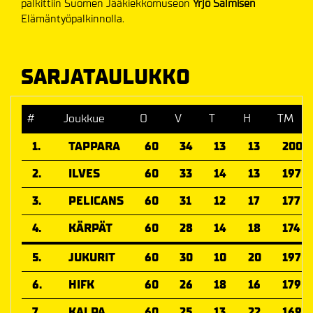
palkittiin Suomen Jääkiekkomuseon
Yrjö Salmisen
Elämäntyöpalkinnolla.
SARJATAULUKKO
#
Joukkue
O
V
T
H
TM
1.
TAPPARA
60
34
13
13
200
2.
ILVES
60
33
14
13
197
3.
PELICANS
60
31
12
17
177
4.
KÄRPÄT
60
28
14
18
174
5.
JUKURIT
60
30
10
20
197
6.
HIFK
60
26
18
16
179
7.
KALPA
60
25
13
22
169