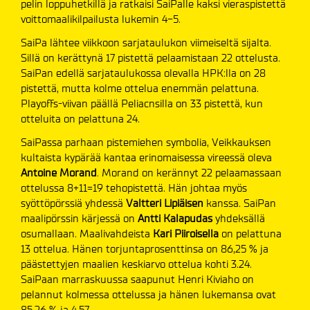
pelin loppuhetkillä ja ratkaisi SaiPalle kaksi vieraspistettä
voittomaalikilpailusta lukemin 4-5.
SaiPa lähtee viikkoon sarjataulukon viimeiseltä sijalta.
Sillä on kerättynä 17 pistettä pelaamistaan 22 ottelusta.
SaiPan edellä sarjataulukossa olevalla HPK:lla on 28
pistettä, mutta kolme ottelua enemmän pelattuna.
Playoffs-viivan päällä Peliacnsilla on 33 pistettä, kun
otteluita on pelattuna 24.
SaiPassa parhaan pistemiehen symbolia, Veikkauksen
kultaista kypärää kantaa erinomaisessa vireessä oleva
Antoine Morand
. Morand on kerännyt 22 pelaamassaan
ottelussa 8+11=19 tehopistettä. Hän johtaa myös
syöttöpörssiä yhdessä
Valtteri Lipiäisen
kanssa. SaiPan
maalipörssin kärjessä on
Antti Kalapudas
yhdeksällä
osumallaan. Maalivahdeista
Kari Piiroisella
on pelattuna
13 ottelua. Hänen torjuntaprosenttinsa on 86,25 % ja
päästettyjen maalien keskiarvo ottelua kohti 3.24.
SaiPaan marraskuussa saapunut Henri Kiviaho on
pelannut kolmessa ottelussa ja hänen lukemansa ovat
85,26 % ja 4,57.