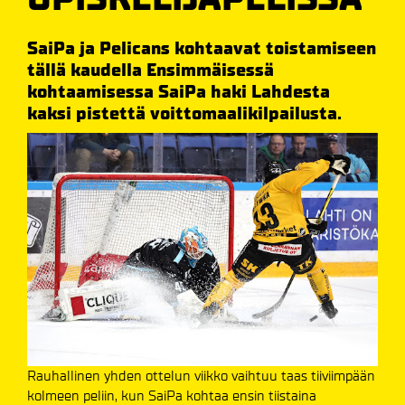
SaiPa ja Pelicans kohtaavat toistamiseen
tällä kaudella Ensimmäisessä
kohtaamisessa SaiPa haki Lahdesta
kaksi pistettä voittomaalikilpailusta.
Rauhallinen yhden ottelun viikko vaihtuu taas tiiviimpään
kolmeen peliin, kun SaiPa kohtaa ensin tiistaina