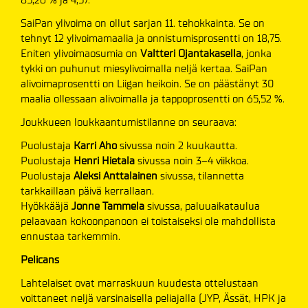
SaiPan ylivoima on ollut sarjan 11. tehokkainta. Se on
tehnyt 12 ylivoimamaalia ja onnistumisprosentti on 18,75.
Eniten ylivoimaosumia on
Valtteri Ojantakasella
, jonka
tykki on puhunut miesylivoimalla neljä kertaa. SaiPan
alivoimaprosentti on Liigan heikoin. Se on päästänyt 30
maalia ollessaan alivoimalla ja tappoprosentti on 65,52 %.
Joukkueen loukkaantumistilanne on seuraava:
Puolustaja
Karri Aho
sivussa noin 2 kuukautta.
Puolustaja
Henri Hietala
sivussa
noin 3–4 viikkoa.
Puolustaja
Aleksi Anttalainen
sivussa, tilannetta
tarkkaillaan päivä kerrallaan.
Hyökkääjä
Jonne Tammela
sivussa, paluuaikataulua
pelaavaan kokoonpanoon ei toistaiseksi ole mahdollista
ennustaa tarkemmin.
Pelicans
Lahtelaiset ovat marraskuun kuudesta ottelustaan
voittaneet neljä varsinaisella peliajalla (JYP, Ässät, HPK ja