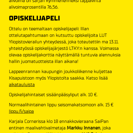
alivoima on sarjan kymmenenneksi tappavinta
alivoimaprosentilla 76,56.
OPISKELIJAPELI
Ottelu on teemaltaan opiskelijapeli: Illan
ottelutapahtumaan on kutsuttu opiskelijoita LUT
Yliopistovierailun yhteydessä, joka toteutettiin ma 13.11.
yhteistyössä opiskelijajärjestö LTKY:n kanssa. Voimassa
olevaa opiskelijakorttia näyttämällä tuntuvia alennuksia
hallin juomatuotteista illan aikana!
Lappeenrannan kaupungin joukkoliikenne kuljettaa
Kisapuistoon myös Yliopistolta saakka. Katso lisää
aikatauluista
Opiskelijahintaiset sisäänpääsyliput alk. 10 €.
Normaalihintainen lippu seisomakatsomoon alk. 15 €
lippu.fi/saipa
Karjala Cornerissa klo 18 ennakkovieraana SaiPan
entinen maalivahtivalmetaja
Markku Innanen
, joka