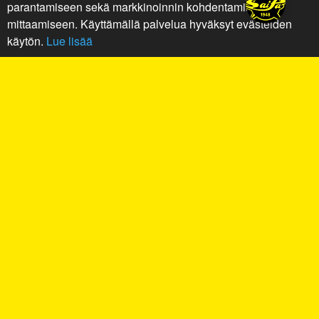
parantamiseen sekä markkinoinnin kohdentamiseen ja
mittaamiseen. Käyttämällä palvelua hyväksyt evästeiden
käytön.
Lue lisää