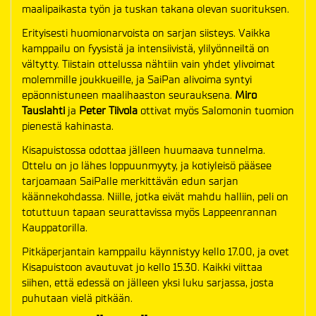
maalipaikasta työn ja tuskan takana olevan suorituksen.
Erityisesti huomionarvoista on sarjan siisteys. Vaikka
kamppailu on fyysistä ja intensiivistä, ylilyönneiltä on
vältytty. Tiistain ottelussa nähtiin vain yhdet ylivoimat
molemmille joukkueille, ja SaiPan alivoima syntyi
epäonnistuneen maalihaaston seurauksena.
Miro
Tauslahti
ja
Peter Tiivola
ottivat myös Salomonin tuomion
pienestä kahinasta.
Kisapuistossa odottaa jälleen huumaava tunnelma.
Ottelu on jo lähes loppuunmyyty, ja kotiyleisö pääsee
tarjoamaan SaiPalle merkittävän edun sarjan
käännekohdassa. Niille, jotka eivät mahdu halliin, peli on
totuttuun tapaan seurattavissa myös Lappeenrannan
Kauppatorilla.
Pitkäperjantain kamppailu käynnistyy kello 17.00, ja ovet
Kisapuistoon avautuvat jo kello 15.30. Kaikki viittaa
siihen, että edessä on jälleen yksi luku sarjassa, josta
puhutaan vielä pitkään.