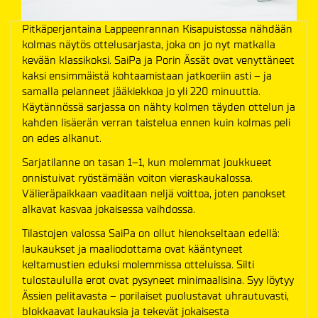
Pitkäperjantaina Lappeenrannan Kisapuistossa nähdään
kolmas näytös ottelusarjasta, joka on jo nyt matkalla
kevään klassikoksi. SaiPa ja Porin Ässät ovat venyttäneet
kaksi ensimmäistä kohtaamistaan jatkoeriin asti – ja
samalla pelanneet jääkiekkoa jo yli 220 minuuttia.
Käytännössä sarjassa on nähty kolmen täyden ottelun ja
kahden lisäerän verran taistelua ennen kuin kolmas peli
on edes alkanut.
Sarjatilanne on tasan 1–1, kun molemmat joukkueet
onnistuivat ryöstämään voiton vieraskaukalossa.
Välieräpaikkaan vaaditaan neljä voittoa, joten panokset
alkavat kasvaa jokaisessa vaihdossa.
Tilastojen valossa SaiPa on ollut hienokseltaan edellä:
laukaukset ja maaliodottama ovat kääntyneet
keltamustien eduksi molemmissa otteluissa. Silti
tulostaululla erot ovat pysyneet minimaalisina. Syy löytyy
Ässien pelitavasta – porilaiset puolustavat uhrautuvasti,
blokkaavat laukauksia ja tekevät jokaisesta