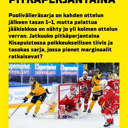
Puolivälieräsarja on kahden ottelun
jälkeen tasan 1–1, mutta pelattua
jääkiekkoa on nähty jo yli kolmen ottelun
verran. Jatkuuko pitkäperjantaina
Kisapuistossa poikkeuksellisen tiivis ja
tasokas sarja, jossa pienet marginaalit
ratkaisevat?