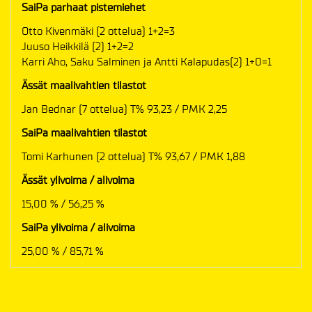
SaiPa parhaat pistemiehet
Otto Kivenmäki (2 ottelua) 1+2=3
Juuso Heikkilä (2) 1+2=2
Karri Aho, Saku Salminen ja Antti Kalapudas(2) 1+0=1
Ässät maalivahtien tilastot
Jan Bednar (7 ottelua) T% 93,23 / PMK 2,25
SaiPa maalivahtien tilastot
Tomi Karhunen (2 ottelua) T% 93,67 / PMK 1,88
Ässät ylivoima / alivoima
15,00 % / 56,25 %
SaiPa ylivoima / alivoima
25,00 % / 85,71 %