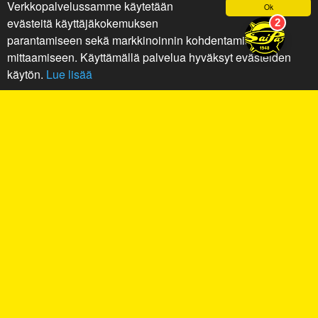
Verkkopalvelussamme käytetään
Ok
evästeitä käyttäjäkokemuksen
parantamiseen sekä markkinoinnin kohdentamiseen ja
mittaamiseen. Käyttämällä palvelua hyväksyt evästeiden
käytön.
Lue lisää