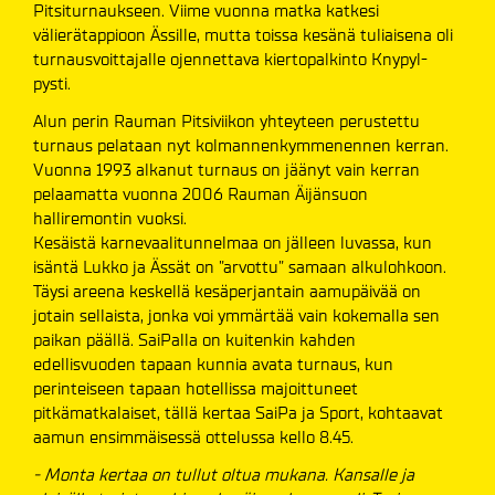
Pitsiturnaukseen. Viime vuonna matka katkesi
välierätappioon Ässille, mutta toissa kesänä tuliaisena oli
turnausvoittajalle ojennettava kiertopalkinto Knypyl-
pysti.
Alun perin Rauman Pitsiviikon yhteyteen perustettu
turnaus pelataan nyt kolmannenkymmenennen kerran.
Vuonna 1993 alkanut turnaus on jäänyt vain kerran
pelaamatta vuonna 2006 Rauman Äijänsuon
halliremontin vuoksi.
Kesäistä karnevaalitunnelmaa on jälleen luvassa, kun
isäntä Lukko ja Ässät on ”arvottu” samaan alkulohkoon.
Täysi areena keskellä kesäperjantain aamupäivää on
jotain sellaista, jonka voi ymmärtää vain kokemalla sen
paikan päällä. SaiPalla on kuitenkin kahden
edellisvuoden tapaan kunnia avata turnaus, kun
perinteiseen tapaan hotellissa majoittuneet
pitkämatkalaiset, tällä kertaa SaiPa ja Sport, kohtaavat
aamun ensimmäisessä ottelussa kello 8.45.
- Monta kertaa on tullut oltua mukana. Kansalle ja