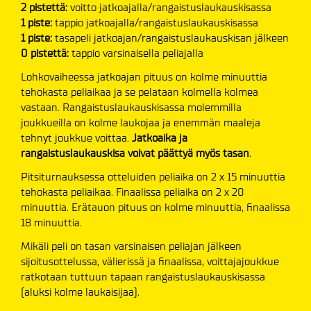
2 pistettä:
voitto jatkoajalla/rangaistuslaukauskisassa
1 piste:
tappio jatkoajalla/rangaistuslaukauskisassa
1 piste:
tasapeli jatkoajan/rangaistuslaukauskisan jälkeen
0 pistettä:
tappio varsinaisella peliajalla
Lohkovaiheessa jatkoajan pituus on kolme minuuttia
tehokasta peliaikaa ja se pelataan kolmella kolmea
vastaan. Rangaistuslaukauskisassa molemmilla
joukkueilla on kolme laukojaa ja enemmän maaleja
tehnyt joukkue voittaa.
Jatkoaika ja
rangaistuslaukauskisa voivat päättyä myös tasan
.
Pitsiturnauksessa otteluiden peliaika on 2 x 15 minuuttia
tehokasta peliaikaa. Finaalissa peliaika on 2 x 20
minuuttia. Erätauon pituus on kolme minuuttia, finaalissa
18 minuuttia.
Mikäli peli on tasan varsinaisen peliajan jälkeen
sijoitusottelussa, välierissä ja finaalissa, voittajajoukkue
ratkotaan tuttuun tapaan rangaistuslaukauskisassa
(aluksi kolme laukaisijaa).