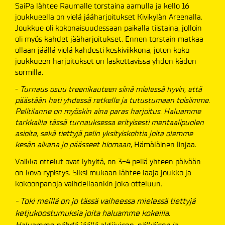
SaiPa lähtee Raumalle torstaina aamulla ja kello 16
joukkueella on vielä jääharjoitukset Kivikylän Areenalla.
Joukkue oli kokonaisuudessaan paikalla tiistaina, jolloin
oli myös kahdet jääharjoitukset. Ennen torstain matkaa
ollaan jäällä vielä kahdesti keskiviikkona, joten koko
joukkueen harjoitukset on laskettavissa yhden käden
sormilla.
-
Turnaus osuu treenikauteen siinä mielessä hyvin, että
päästään heti yhdessä retkelle ja tutustumaan toisiimme.
Pelitilanne on myöskin aina paras harjoitus. Haluamme
tarkkailla tässä turnauksessa erityisesti mentaalipuolen
asioita, sekä tiettyjä pelin yksityiskohtia joita olemme
kesän aikana jo päässeet hiomaan
, Hämäläinen linjaa.
Vaikka ottelut ovat lyhyitä, on 3-4 peliä yhteen päivään
on kova rypistys. Siksi mukaan lähtee laaja joukko ja
kokoonpanoja vaihdellaankin joka otteluun.
- Toki meillä on jo tässä vaiheessa mielessä tiettyjä
ketjukoostumuksia joita haluamme kokeilla.