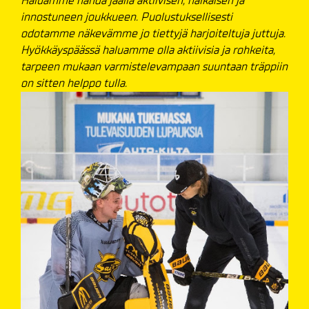
Haluamme nähdä jäällä aktiivisen, nälkäisen ja
innostuneen joukkueen. Puolustuksellisesti
odotamme näkevämme jo tiettyjä harjoiteltuja juttuja.
Hyökkäyspäässä haluamme olla aktiivisia ja rohkeita,
tarpeen mukaan varmistelevampaan suuntaan träppiin
on sitten helppo tulla.