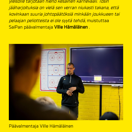
yleisölle tarjotaan hieno kesäinen karnevaali. Tosin
jääharjoituksia on vielä sen verran niukasti takana, että
kovinkaan suuria johtopäätöksiä minkään joukkueen tai
pelaajan peliotteista ei ole syytä tehdä
, muistuttaa
SaiPan päävalmentaja
Ville Hämäläinen
.
Päävalmentaja Ville Hämäläinen