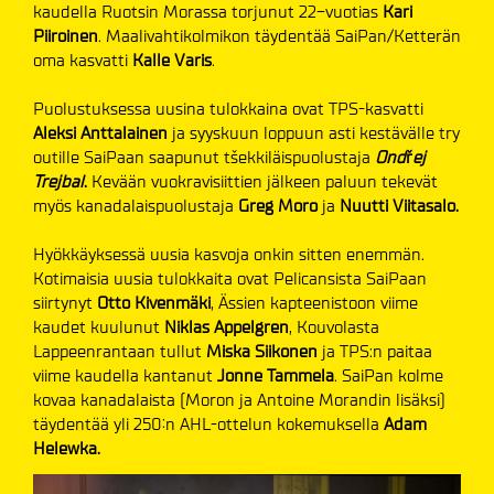
kaudella Ruotsin Morassa torjunut 22-vuotias
Kari
Piiroinen
. Maalivahtikolmikon täydentää SaiPan/Ketterän
oma kasvatti
Kalle Varis
.
Puolustuksessa uusina tulokkaina ovat TPS-kasvatti
Aleksi Anttalainen
ja syyskuun loppuun asti kestävälle try
outille SaiPaan saapunut
tšekkiläispuolustaja
Ond
ř
ej
Trejbal
.
Kevään vuokravisiittien jälkeen paluun tekevät
myös kanadalaispuolustaja
Greg Moro
ja
Nuutti Viitasalo.
Hyökkäyksessä uusia kasvoja onkin sitten enemmän.
Kotimaisia uusia tulokkaita ovat Pelicansista SaiPaan
siirtynyt
Otto Kivenmäki
, Ässien kapteenistoon viime
kaudet kuulunut
Niklas Appelgren
, Kouvolasta
Lappeenrantaan tullut
Miska Siikonen
ja TPS:n paitaa
viime kaudella kantanut
Jonne Tammela
. SaiPan kolme
kovaa kanadalaista (Moron ja Antoine Morandin lisäksi)
täydentää yli 250:n AHL-ottelun kokemuksella
Adam
Helewka.