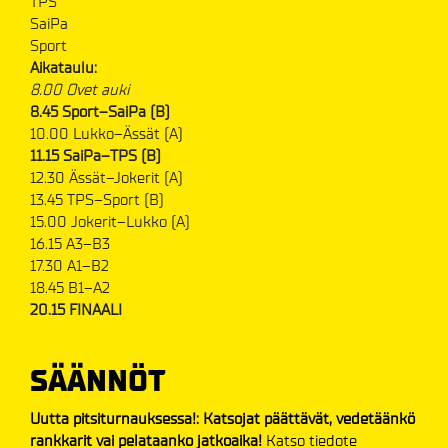
TPS
SaiPa
Sport
Aikataulu:
8.00 Ovet auki
8.45 Sport–SaiPa (B)
10.00 Lukko–Ässät (A)
11.15 SaiPa–TPS (B)
12.30 Ässät–Jokerit (A)
13.45 TPS–Sport (B)
15.00 Jokerit–Lukko
(A)
16.15 A3–B3
17.30 A1–B2
18.45 B1–A2
20.15 FINAALI
SÄÄNNÖT
Uutta pitsiturnauksessa!: Katsojat päättävät, vedetäänkö
rankkarit vai pelataanko jatkoaika!
Katso tiedote