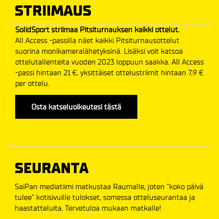
STRIIMAUS
SolidSport striimaa Pitsiturnauksen kaikki ottelut.
All Access -passilla näet kaikki Pitsiturnausottelut
suorina monikameralähetyksinä. Lisäksi voit katsoa
ottelutallenteita vuoden 2023 loppuun saakka. All Access
-passi hintaan 21 €, yksittäiset ottelustriimit hintaan 7,9 €
per ottelu.
Osta katseluoikeutesi tästä
SEURANTA
SaiPan mediatiimi matkustaa Raumalle, joten ”koko päivä
tulee” kotisivuille tulokset, somessa otteluseurantaa ja
haastatteluita. Tervetuloa mukaan matkalle!