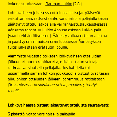
kokonaisuudessaan :
Rauman Lukko
(2.8.)
Lohkovaiheen jokaisessa ottelussa katsojat pääsevät
vaikuttamaan, ratkaistaanko varsinaisella peliajalla tasan
päättynyt ottelu jatkoajalla vai rangaistuslaukauskisassa.
Äänestys tapahtuu Lukko Appissa osiossa Lukko-pelit
(vaatii rekisteröitymisen). Äänestys alkaa ottelun alettua
ja päättyy ensimmäisen erän loppuessa. Äänestyksen
tulos julkaistaan erätauon lopulla.
Aiemmista vuosista poiketen lohkovaiheen otteluiden
jälkeen ei lauota rankkareita, mikäli ottelun voittaja
ratkeaa varsinaisella peliajalla. Jos kahdella tai
useammalla saman lohkon joukkueella pisteet ovat tasan
alkulohkon otteluiden jälkeen, paremmuus ratkaistaan
järjestyksessä
keskinäinen ottelu, maaliero, tehdyt
maalit
.
Lohkovaiheessa pisteet jakautuvat otteluista seuraavasti:
3 pistettä:
voitto varsinaisella peliajalla