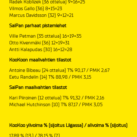
Radek Koblizek (36 ottelua) 9+16=25
Vilmos Gallo (36) 8+15=23
Marcus Davidsson (32) 9+12=21
SaiPan parhaat pistemiehet
Ville Petman (35 ottelua) 16+19=35
Otto Kivenmäki (36) 12+19=31
Antti Kalapudas (30) 16+12=28
KooKoon maalivahtien tilastot
Antoine Bibeau (24 ottelua) T% 90,17 / PMK 2,67
Eetu Randelin (14) T% 88,98 / PMK 3,15
SaiPan maalivahtien tilastot
Kari Piiroinen (12 ottelua) T% 91,32 / PMK 2,16
Michael Hutchinson (10) T% 87,17 / PMK 3,05
KooKoo ylivoima % (sijoitus Liigassa) / alivoima % (sijoitus)
17,89 % (13.) / 78,15 % (7.)