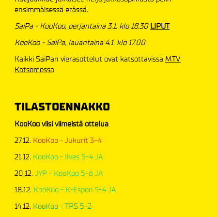
ensimmäisessä erässä.
SaiPa - KooKoo, perjantaina 3.1. klo 18.30
LIPUT
KooKoo - SaiPa, lauantaina 4.1. klo 17.00
Kaikki SaiPan vierasottelut ovat katsottavissa
MTV
Katsomossa
TILASTOENNAKKO
KooKoo viisi viimeistä ottelua
27.12.
KooKoo - Jukurit 3-4
21.12.
KooKoo - Ilves 5-4 JA
20.12.
JYP - KooKoo 5-6 JA
18.12.
KooKoo - K-Espoo 5-4 JA
14.12.
KooKoo - TPS 5-2