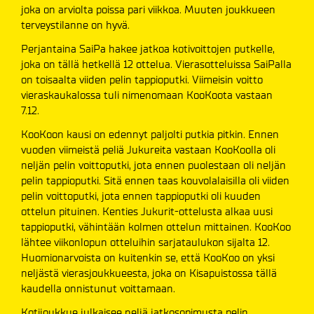
joka on arviolta poissa pari viikkoa. Muuten joukkueen
terveystilanne on hyvä.
Perjantaina SaiPa hakee jatkoa kotivoittojen putkelle,
joka on tällä hetkellä 12 ottelua. Vierasotteluissa SaiPalla
on toisaalta viiden pelin tappioputki. Viimeisin voitto
vieraskaukalossa tuli nimenomaan KooKoota vastaan
7.12.
KooKoon kausi on edennyt paljolti putkia pitkin. Ennen
vuoden viimeistä peliä Jukureita vastaan KooKoolla oli
neljän pelin voittoputki, jota ennen puolestaan oli neljän
pelin tappioputki. Sitä ennen taas kouvolalaisilla oli viiden
pelin voittoputki, jota ennen tappioputki oli kuuden
ottelun pituinen. Kenties Jukurit-ottelusta alkaa uusi
tappioputki, vähintään kolmen ottelun mittainen. KooKoo
lähtee viikonlopun otteluihin sarjataulukon sijalta 12.
Huomionarvoista on kuitenkin se, että KooKoo on yksi
neljästä vierasjoukkueesta, joka on Kisapuistossa tällä
kaudella onnistunut voittamaan.
Kotijoukkue julkaisee neljä jatkosopimusta pelin