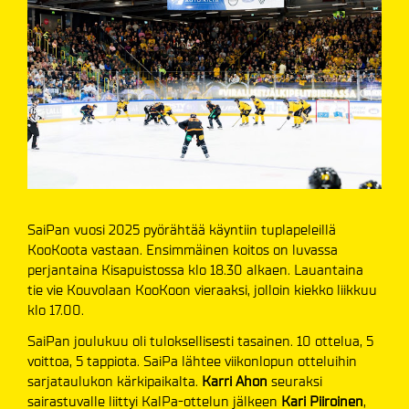
SaiPan vuosi 2025 pyörähtää käyntiin tuplapeleillä
KooKoota vastaan. Ensimmäinen koitos on luvassa
perjantaina Kisapuistossa klo 18.30 alkaen. Lauantaina
tie vie Kouvolaan KooKoon vieraaksi, jolloin kiekko liikkuu
klo 17.00.
SaiPan joulukuu oli tuloksellisesti tasainen. 10 ottelua, 5
voittoa, 5 tappiota. SaiPa lähtee viikonlopun otteluihin
sarjataulukon kärkipaikalta.
Karri Ahon
seuraksi
sairastuvalle liittyi KalPa-ottelun jälkeen
Kari Piiroinen
,