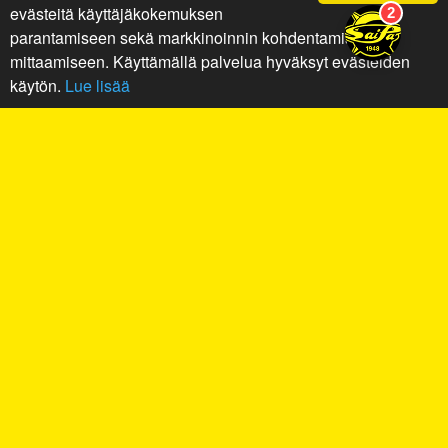
evästeitä käyttäjäkokemuksen
parantamiseen sekä markkinoinnin kohdentamiseen ja
mittaamiseen. Käyttämällä palvelua hyväksyt evästeiden
käytön.
Lue lisää