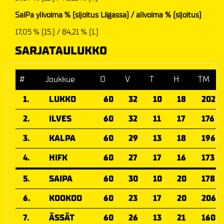
SaiPa ylivoima % (sijoitus Liigassa) / alivoima % (sijoitus)
17,05 % (15.) / 84,21 % (1.)
SARJATAULUKKO
#
Joukkue
O
V
T
H
TM
1.
LUKKO
60
32
10
18
202
2.
ILVES
60
32
11
17
176
3.
KALPA
60
29
13
18
196
4.
HIFK
60
27
17
16
173
5.
SAIPA
60
30
10
20
178
6.
KOOKOO
60
23
17
20
206
7.
ÄSSÄT
60
26
13
21
160