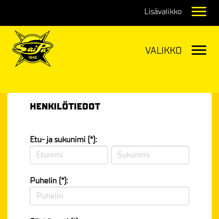
Navig
Navig
HENKILÖTIEDOT
Etu- ja sukunimi (*):
Puhelin (*):