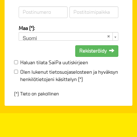
Maa (*):
Suomi
Rekisteröidy
Haluan tilata SaiPa uutiskirjeen
Olen lukenut
tietosuojaselosteen
ja hyväksyn
henkilötietojeni käsittelyn (*)
(*) Tieto on pakollinen