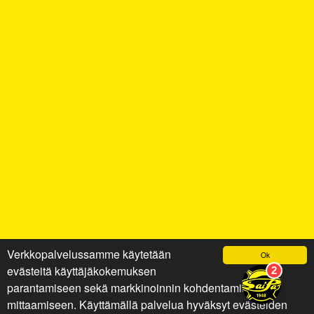
Verkkopalvelussamme käytetään
Ok
evästeitä käyttäjäkokemuksen
parantamiseen sekä markkinoinnin kohdentamiseen ja
mittaamiseen. Käyttämällä palvelua hyväksyt evästeiden