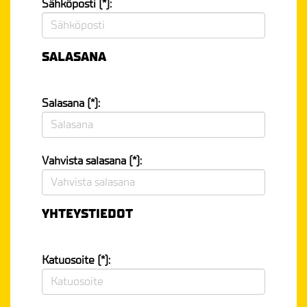
Sähköposti (*):
SALASANA
Salasana (*):
Vahvista salasana (*):
YHTEYSTIEDOT
Katuosoite (*):