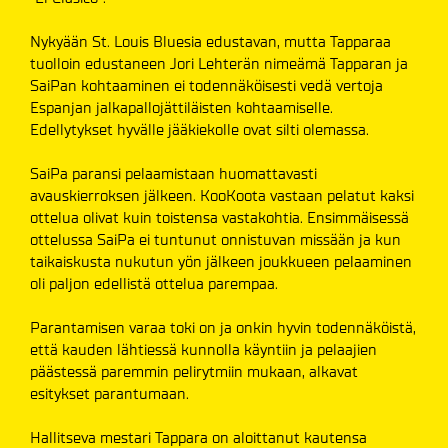
Nykyään St. Louis Bluesia edustavan, mutta Tapparaa
tuolloin edustaneen Jori Lehterän nimeämä Tapparan ja
SaiPan kohtaaminen ei todennäköisesti vedä vertoja
Espanjan jalkapallojättiläisten kohtaamiselle.
Edellytykset hyvälle jääkiekolle ovat silti olemassa.
SaiPa paransi pelaamistaan huomattavasti
avauskierroksen jälkeen. KooKoota vastaan pelatut kaksi
ottelua olivat kuin toistensa vastakohtia. Ensimmäisessä
ottelussa SaiPa ei tuntunut onnistuvan missään ja kun
taikaiskusta nukutun yön jälkeen joukkueen pelaaminen
oli paljon edellistä ottelua parempaa.
Parantamisen varaa toki on ja onkin hyvin todennäköistä,
että kauden lähtiessä kunnolla käyntiin ja pelaajien
päästessä paremmin pelirytmiin mukaan, alkavat
esitykset parantumaan.
Hallitseva mestari Tappara on aloittanut kautensa