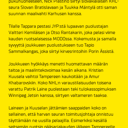
pukuhuoneeseen, Nick Plastino siirtyi slovakialaisen KHL-
seura Slovan Bratislavaan ja Tuukka Mäntylä otti saman
suunnan maalivahti Karhusen kanssa.
Tilalle Tappara pestasi JYP:stä lupaavan puolustajan
Valtteri Kemiläisen ja Otso Rantakarin, joka pelasi viime
kauden ruotsalaisessa MODOssa. Kokemusta ja samalla
syvyyttä joukkueen puolustukseen tuo Tapio
Sammalkangas, joka siirtyi kirvesrintoihin Porin Ässistä.
Joukkueen hyökkäys menetti huomattavan määrän
taitoa ja maalintekovoimaa kesän aikana. Kristian
Kuusela vaihtoi Tampereen kaukoitään ja Amur
Khabarovskiin. Koko NHL:n varaustilaisuuden toisena
varattu Patrik Laine puolestaan teki tulokassopimuksen
Winnipeg Jetsin kanssa, siirtyen valtameren taakse.
Laineen ja Kuuselan jättämien saappaiden koko on
sellainen, että harvan seuran toimitusjohtaja onnistuu
täyttämään ne uusilla pelaajilla. Esimerkiksi kesällä
seitsemän ruotsin pääsarjakauden jälkeen Tampereelle