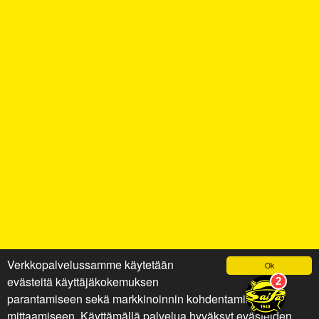
Verkkopalvelussamme käytetään
Ok
evästeitä käyttäjäkokemuksen
parantamiseen sekä markkinoinnin kohdentamiseen ja
mittaamiseen. Käyttämällä palvelua hyväksyt evästeiden