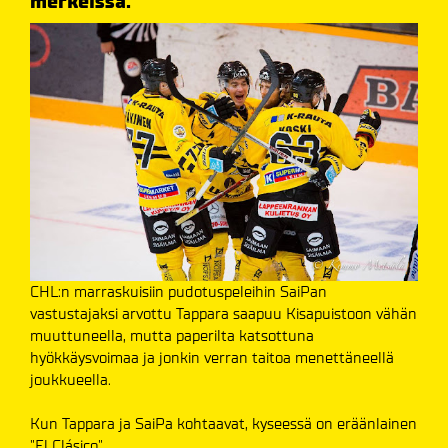
merkeissä.
CHL:n marraskuisiin pudotuspeleihin SaiPan
vastustajaksi arvottu Tappara saapuu Kisapuistoon vähän
muuttuneella, mutta paperilta katsottuna
hyökkäysvoimaa ja jonkin verran taitoa menettäneellä
joukkueella.
Kun Tappara ja SaiPa kohtaavat, kyseessä on eräänlainen
"El Clásico".