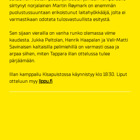
siirtynyt norjalainen Martin Røymark on enemmän
puolustussuuntaan erikoistunut laitahyökkääjä, jolta ei
varmastikaan odoteta tulosvastuullista esitystä.
Sen sijaan vierailla on vanha runko olemassa viime
kaudesta. Jukka Peltolan, Henrik Haapalan ja Veli-Matti
Savinaisen kaltaisilla pelimiehillä on varmasti osaa ja
arpaa siihen, miten Tappara illan ottelussa tulee
pärjäämään.
Illan kamppailu Kisapuistossa käynnistyy klo 18:30. Liput
otteluun myy
lippu.fi