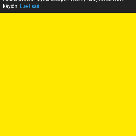
käytön.
Lue lisää