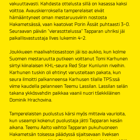
vakuuttavasti. Kahdesta ottelusta sillä on kasassa kaksi
voittoa. Avauskierroksella tamperelaiset eivät
hämääntyneet oman mestaruusviirin nostosta
Hakametsässä, vaan kaatoivat Porin Ässät puhtaasti 3-0.
Seuraavan päivän "vierasottelussa" Tapparan uhriksi jäi
paikallisvastustaja Ilves lukemin 4-2.
Joukkueen maalivahtiosastoon jäi iso aukko, kun kolme
Suomen mestaruutta putkeen voittanut Tomi Karhunen
siirtyi kiinalaisen KHL-seura Red Star Kunlunin riveihin.
Karhunen tuskin oli ehtinyt varusteitaan pakata, kun
seura ilmoitti palkanneensa Karhusen tilalle TPS:ssä
viime kaudella pelanneen Teemu Lassilan. Lassilan selän
takana ykkösvahdin paikkaa vaanii nuori tšekkiläinen
Dominik Hrachovina.
Tamperelaisten puolustus kärsi myös mittavia vaurioita,
kun useampi kokenut puolustaja jätti Tapparan kesän
aikana. Teemu Aalto vaihtoi Tapparan pukuhuoneen
Hakametsän toisessa päädyssä sijaitsevaan Ilveksen