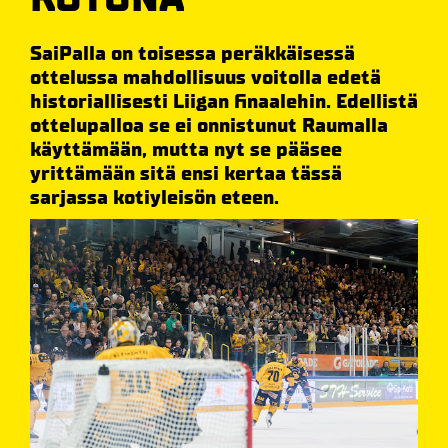
SaiPalla on toisessa peräkkäisessä
ottelussa mahdollisuus voitolla edetä
historiallisesti Liigan finaalehin. Edellistä
ottelupalloa se ei onnistunut Raumalla
käyttämään, mutta nyt se pääsee
yrittämään sitä ensi kertaa tässä
sarjassa kotiyleisön eteen.