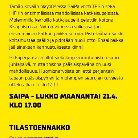
Tämän kevään playoffseissa SaiPa voitti TPS:n sekä
HIFK:n ensimmäisissä mahdollisissa katkaisupeleissä.
Molemmilla kerroilla katkaisupelit pelattiin kotona
Kisapuistossa. Nyt on vuorossa välieräsarjan
ensimmäinen katkon paikka kotona. Pistetäähän kaikki
keltamustaa päälle ja pidetään huoli, ettei finaalipaikka
jää ainakaan kannustuksesta kiinni!
Pitkäperjantai ei ollut vielä lappeenrantalaisten suuri
juhlapäivä, mutta toisena pääsiäispäivänä on uusi
mahdollisuus. Huomionarvoista on, että perjantain
tapaan pääsiäispyhien ja molempien seurojen toiveesta
ottelu alkaa jo klo 17.00.
SAIPA - LUKKO MAANANTAI 21.4.
KLO 17.00
TILASTOENNAKKO