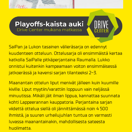
SaiPan ja Lukon tasainen välieräsarja on edennyt
kuudenteen otteluun. Ottelusarja oli ensimmäistä kertaa
katkolla SaiPalle pitkäperjantaina Raumalla. Lukko
onnistui kuitenkin kampeamaan voiton ensimmäisessä
jatkoerässä ja kavensi sarjan tilanteeksi 2-3.
Maanantain ottelun liput menivät jälleen kuin kuumille
kiville. Liput myytiin/varattiin loppuun vain neljässä
minuutissa. Mikäli jäit ilman lippua, kannattaa suunnata
kohti Lappeerannan kauppatoria. Perjantaina sarjan
viidettä ottelua siellä oli jännittämässä noin 4 500
ihmistä, ja suuren urheilujuhlan tuntua on varmasti
luvassa maanantainakin, mahdollisesta sateesta
huolimatta.