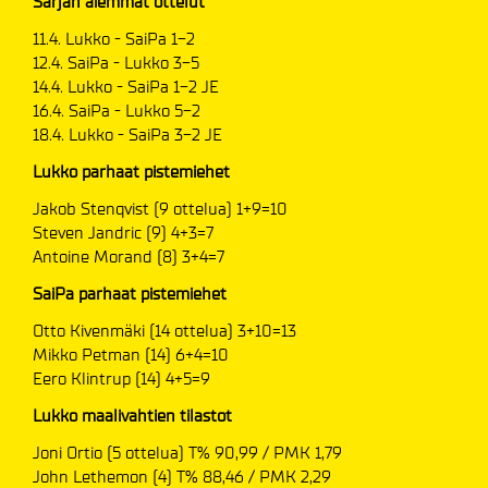
Sarjan aiemmat ottelut
11.4. Lukko - SaiPa 1-2
12.4. SaiPa - Lukko 3-5
14.4. Lukko - SaiPa 1-2 JE
16.4. SaiPa - Lukko 5-2
18.4. Lukko - SaiPa 3-2 JE
Lukko parhaat pistemiehet
Jakob Stenqvist (9 ottelua) 1+9=10
Steven Jandric (9) 4+3=7
Antoine Morand (8) 3+4=7
SaiPa parhaat pistemiehet
Otto Kivenmäki (14 ottelua) 3+10=13
Mikko Petman (14) 6+4=10
Eero Klintrup (14) 4+5=9
Lukko maalivahtien tilastot
Joni Ortio (5 ottelua) T% 90,99 / PMK 1,79
John Lethemon (4) T% 88,46 / PMK 2,29