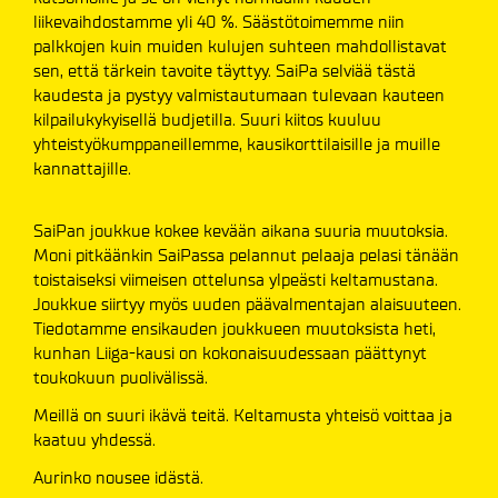
liikevaihdostamme yli 40 %. Säästötoimemme niin
palkkojen kuin muiden kulujen suhteen mahdollistavat
sen, että tärkein tavoite täyttyy. SaiPa selviää tästä
kaudesta ja pystyy valmistautumaan tulevaan kauteen
kilpailukykyisellä budjetilla. Suuri kiitos kuuluu
yhteistyökumppaneillemme, kausikorttilaisille ja muille
kannattajille.
SaiPan joukkue kokee kevään aikana suuria muutoksia.
Moni pitkäänkin SaiPassa pelannut pelaaja pelasi tänään
toistaiseksi viimeisen ottelunsa ylpeästi keltamustana.
Joukkue siirtyy myös uuden päävalmentajan alaisuuteen.
Tiedotamme ensikauden joukkueen muutoksista heti,
kunhan Liiga-kausi on kokonaisuudessaan päättynyt
toukokuun puolivälissä.
Meillä on suuri ikävä teitä. Keltamusta yhteisö voittaa ja
kaatuu yhdessä.
Aurinko nousee idästä.