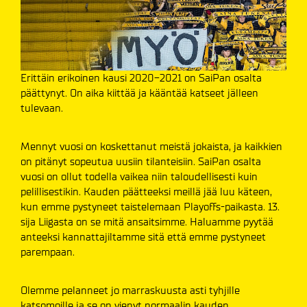
Erittäin erikoinen kausi 2020-2021 on SaiPan osalta
päättynyt. On aika kiittää ja kääntää katseet jälleen
tulevaan.
Mennyt vuosi on koskettanut meistä jokaista, ja kaikkien
on pitänyt sopeutua uusiin tilanteisiin. SaiPan osalta
vuosi on ollut todella vaikea niin taloudellisesti kuin
pelillisestikin. Kauden päätteeksi meillä jää luu käteen,
kun emme pystyneet taistelemaan Playoffs-paikasta. 13.
sija Liigasta on se mitä ansaitsimme. Haluamme pyytää
anteeksi kannattajiltamme sitä että emme pystyneet
parempaan.
Olemme pelanneet jo marraskuusta asti tyhjille
katsomoille ja se on vienyt normaalin kauden