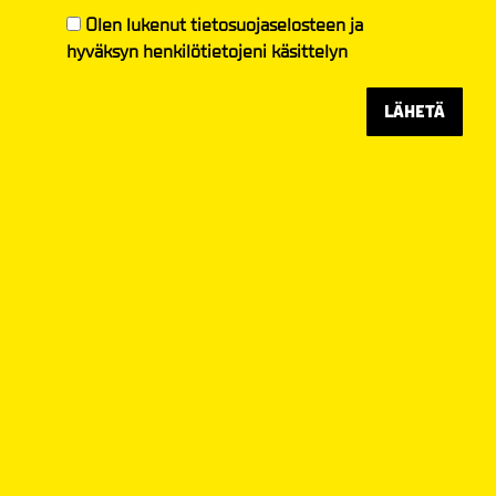
Olen lukenut
tietosuojaselosteen
ja
hyväksyn henkilötietojeni käsittelyn
LÄHETÄ