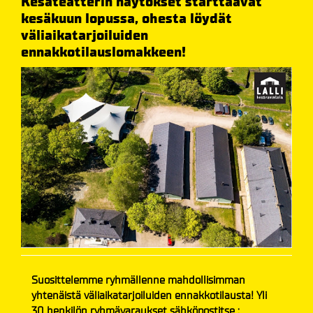
Kesäteatterin näytökset starttaavat
kesäkuun lopussa, ohesta löydät
väliaikatarjoiluiden
ennakkotilauslomakkeen!
Suosittelemme ryhmällenne mahdollisimman
yhtenäistä väliaikatarjoiluiden ennakkotilausta! Yli
30 henkilön ryhmävaraukset sähköpostitse :