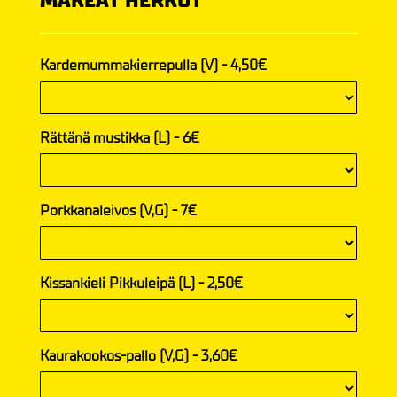
MAKEAT HERKUT
Kardemummakierrepulla (V) - 4,50€
Rättänä mustikka (L) - 6€
Porkkanaleivos (V,G) - 7€
Kissankieli Pikkuleipä (L) - 2,50€
Kaurakookos-pallo (V,G) - 3,60€