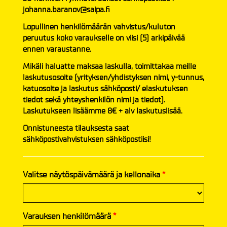
johanna.baranov@saipa.fi
Lopullinen henkilömäärän vahvistus/kuluton
peruutus koko varaukselle on viisi (5) arkipäivää
ennen varaustanne.
Mikäli haluatte maksaa laskulla, toimittakaa meille
laskutusosoite (yrityksen/yhdistyksen nimi, y-tunnus,
katuosoite ja laskutus sähköposti/ elaskutuksen
tiedot sekä yhteyshenkilön nimi ja tiedot).
Laskutukseen lisäämme 8€ + alv laskutuslisää.
Onnistuneesta tilauksesta saat
sähköpostivahvistuksen sähköpostiisi!
Valitse näytöspäivämäärä ja kellonaika
*
Varauksen henkilömäärä
*