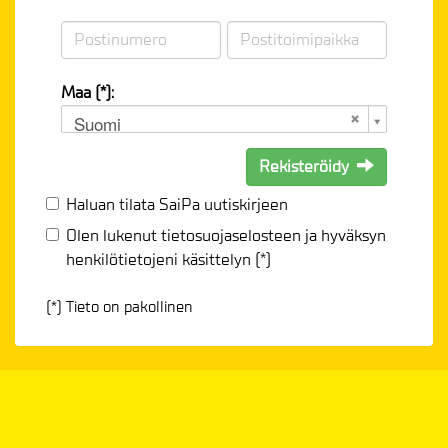
Maa (*):
Suomi
Rekisteröidy
Haluan tilata SaiPa uutiskirjeen
Olen lukenut
tietosuojaselosteen
ja hyväksyn
henkilötietojeni käsittelyn (*)
(*) Tieto on pakollinen