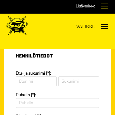
Navig
Navig
HENKILÖTIEDOT
Etu- ja sukunimi (*):
Puhelin (*):