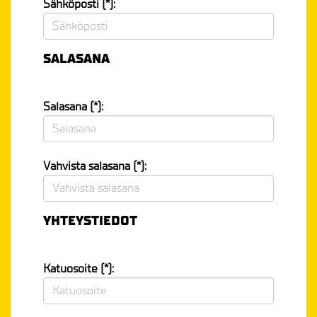
Sähköposti (*):
SALASANA
Salasana (*):
Vahvista salasana (*):
YHTEYSTIEDOT
Katuosoite (*):