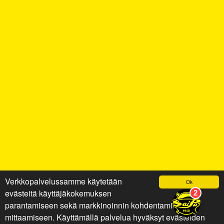
Verkkopalvelussamme käytetään
Ok
evästeitä käyttäjäkokemuksen
parantamiseen sekä markkinoinnin kohdentamiseen ja
mittaamiseen. Käyttämällä palvelua hyväksyt evästeiden