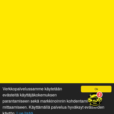
Verkkopalvelussamme käytetään
Ok
evästeitä käyttäjäkokemuksen
parantamiseen sekä markkinoinnin kohdentamiseen ja
mittaamiseen. Käyttämällä palvelua hyväksyt evästeiden
käytön.
Lue lisää