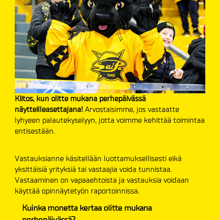
Kiitos, kun olitte mukana perhepäivässä
näytteilleasettajana!
Arvostaisimme, jos vastaatte
lyhyeen palautekyselyyn, jotta voimme kehittää toimintaa
entisestään.
Vastauksianne käsitellään luottamuksellisesti eikä
yksittäisiä yrityksiä tai vastaajia voida tunnistaa.
Vastaaminen on vapaaehtoista ja vastauksia voidaan
käyttää opinnäytetyön raportoinnissa.
Kuinka monetta kertaa olitte mukana
perhepäivässä?