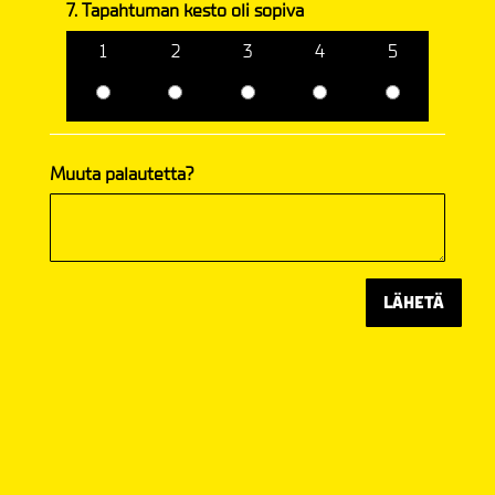
7. Tapahtuman kesto oli sopiva
1
2
3
4
5
Muuta palautetta?
LÄHETÄ