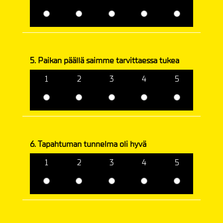
5. Paikan päällä saimme tarvittaessa tukea
1
2
3
4
5
6. Tapahtuman tunnelma oli hyvä
1
2
3
4
5