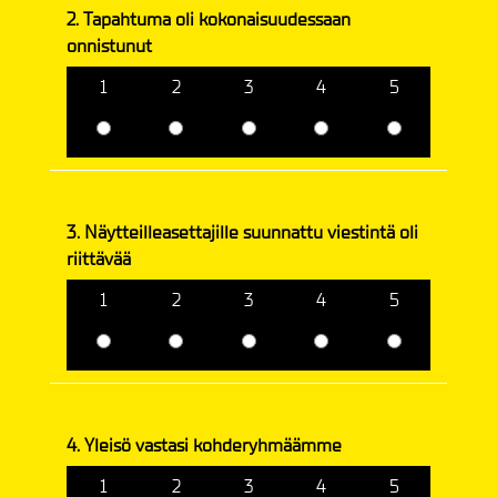
2. Tapahtuma oli kokonaisuudessaan
onnistunut
1
2
3
4
5
3. Näytteilleasettajille suunnattu viestintä oli
riittävää
1
2
3
4
5
4. Yleisö vastasi kohderyhmäämme
1
2
3
4
5