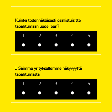
Kuinka todennäköisesti osallistuisitte
tapahtumaan uudelleen?
1
2
3
4
5
1. Saimme yrityksellemme näkyvyyttä
tapahtumasta
1
2
3
4
5