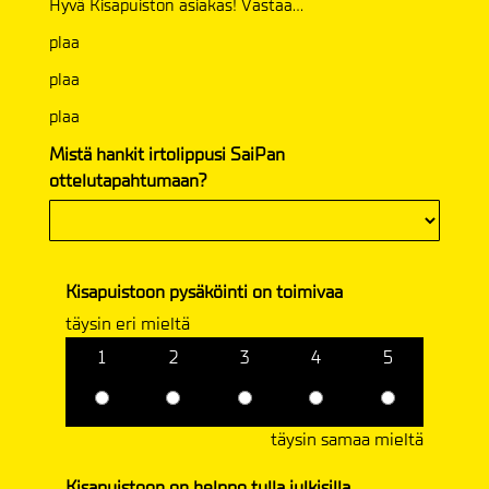
Hyvä Kisapuiston asiakas! Vastaa...
plaa
plaa
plaa
Mistä hankit irtolippusi SaiPan
ottelutapahtumaan?
Kisapuistoon pysäköinti on toimivaa
täysin eri mieltä
1
2
3
4
5
täysin samaa mieltä
Kisapuistoon on helppo tulla julkisilla