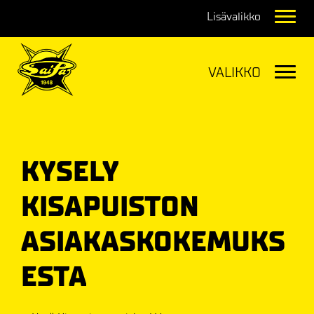
Navig
Navig
KYSELY
KISAPUISTON
ASIAKASKOKEMUKS
ESTA