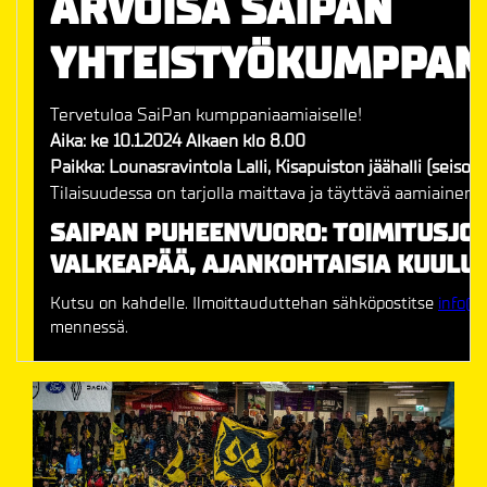
ARVOISA SAIPAN
YHTEISTYÖKUMPPANI
Tervetuloa SaiPan kumppaniaamiaiselle!
Aika: ke 10.1.2024 Alkaen klo 8.00
Paikka: Lounasravintola Lalli, Kisapuiston jäähalli (seis
Tilaisuudessa on tarjolla maittava ja täyttävä aamiainen.
SAIPAN PUHEENVUORO: TOIMITUSJOH
VALKEAPÄÄ, AJANKOHTAISIA KUULU
Kutsu on kahdelle. Ilmoittauduttehan sähköpostitse
info@s
mennessä.