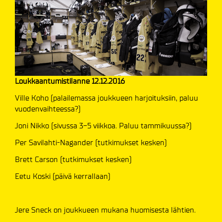
Loukkaantumistilanne 12.12.2016
Ville Koho (palailemassa joukkueen harjoituksiin, paluu
vuodenvaihteessa?)
Joni Nikko (sivussa 3-5 viikkoa. Paluu tammikuussa?)
Per Savilahti-Nagander (tutkimukset kesken)
Brett Carson (tutkimukset kesken)
Eetu Koski (päivä kerrallaan)
Jere Sneck on joukkueen mukana huomisesta lähtien.