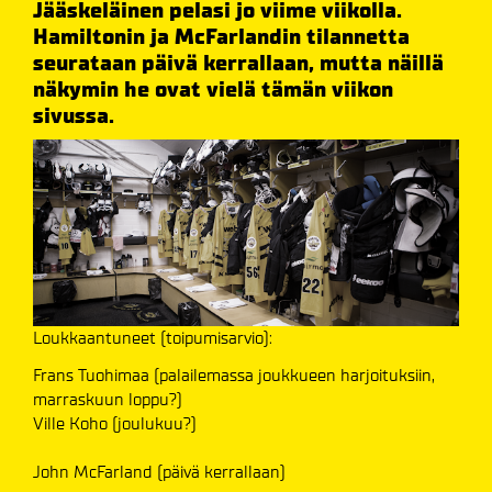
Jääskeläinen pelasi jo viime viikolla.
Hamiltonin ja McFarlandin tilannetta
seurataan päivä kerrallaan, mutta näillä
näkymin he ovat vielä tämän viikon
sivussa.
Loukkaantuneet (toipumisarvio):
Frans Tuohimaa (palailemassa joukkueen harjoituksiin,
marraskuun loppu?)
Ville Koho (joulukuu?)
John McFarland (päivä kerrallaan)