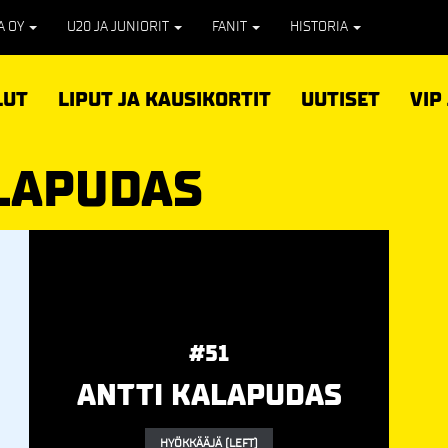
PA OY
U20 JA JUNIORIT
FANIT
HISTORIA
LUT
LIPUT JA KAUSIKORTIT
UUTISET
VIP
ALAPUDAS
#51
ANTTI KALAPUDAS
HYÖKKÄÄJÄ (LEFT)