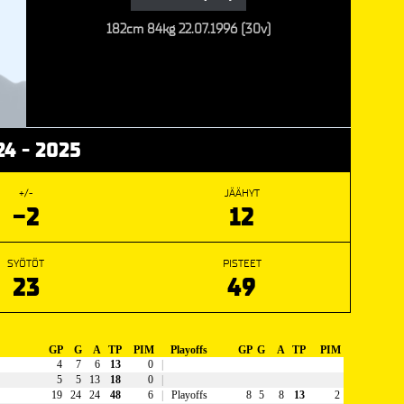
182cm
84kg
22.07.1996 (30v)
24 - 2025
+/-
JÄÄHYT
-2
12
SYÖTÖT
PISTEET
23
49