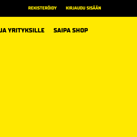
REKISTERÖIDY
KIRJAUDU SISÄÄN
 JA YRITYKSILLE
SAIPA SHOP