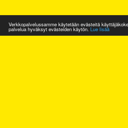
Verkkopalvelussamme käytetään evästeitä käyttäjäkok
palvelua hyväksyt evästeiden käytön.
Lue lisää