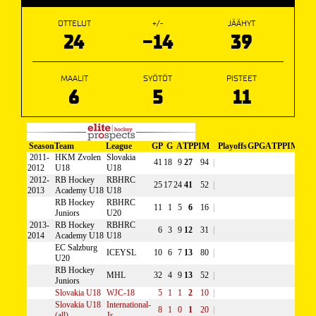
OTTELUT
+/-
JÄÄHYT
24
-14
39
MAALIT
SYÖTÖT
PISTEET
6
5
11