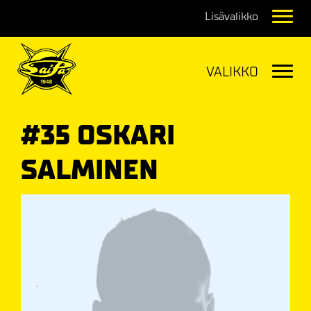
Navig
Navig
#35 OSKARI
SALMINEN