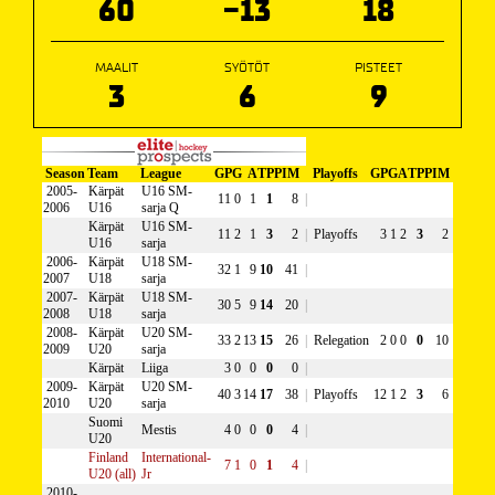
60
-13
18
MAALIT
SYÖTÖT
PISTEET
3
6
9