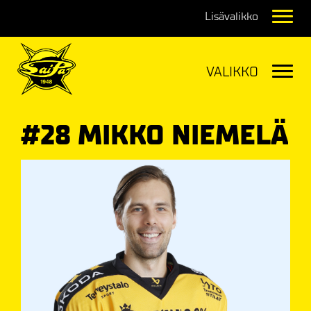
Navig
Navig
#28 MIKKO NIEMELÄ