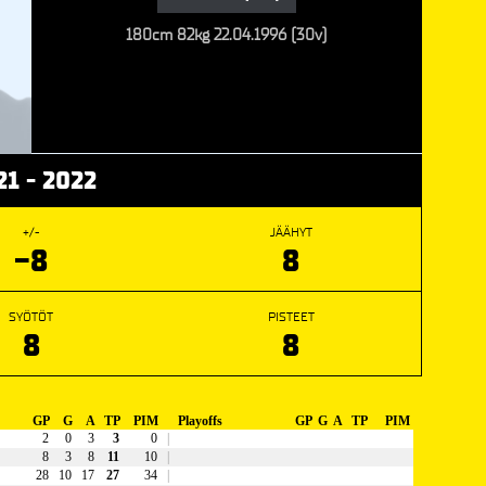
180cm
82kg
22.04.1996 (30v)
21 - 2022
+/-
JÄÄHYT
-8
8
SYÖTÖT
PISTEET
8
8