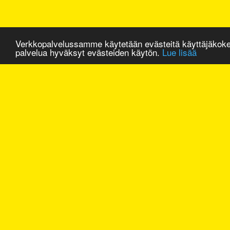
Verkkopalvelussamme käytetään evästeitä käyttäjäkok
palvelua hyväksyt evästeiden käytön.
Lue lisää