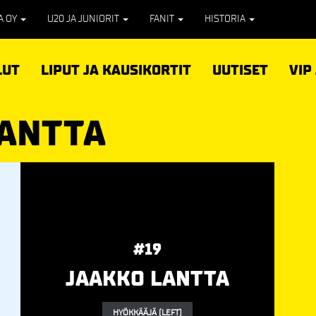
PA OY
U20 JA JUNIORIT
FANIT
HISTORIA
LUT
LIPUT JA KAUSIKORTIT
UUTISET
VIP
LANTTA
#19
JAAKKO LANTTA
HYÖKKÄÄJÄ (LEFT)