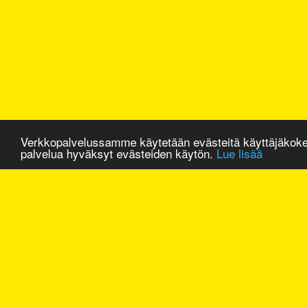
Verkkopalvelussamme käytetään evästeitä käyttäjäkok
palvelua hyväksyt evästeiden käytön.
Lue lisää