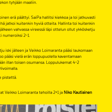
kon tyhjään maaliin.
nen erä päättyi. SaiPa hallitsi kiekkoa ja loi jatkuvasti
hä jatkoi kuitenkin hyviä otteita. Hallinta toi kuitenkin
älkeen vahvassa vireessä läpi ottelun ollut ykkösketju
ti numeroiksi 2-1.
u iski jälleen ja Veikko Loimaranta pääsi laukomaan
o pääsi vielä erän loppupuolella kaventamaan
mään illan toisen osumansa. Loppulukemat 4-2
livoimalla.
 pistettä.
at Veikko Loimaranta tehoilla 2+1 ja
Niko Kautiainen