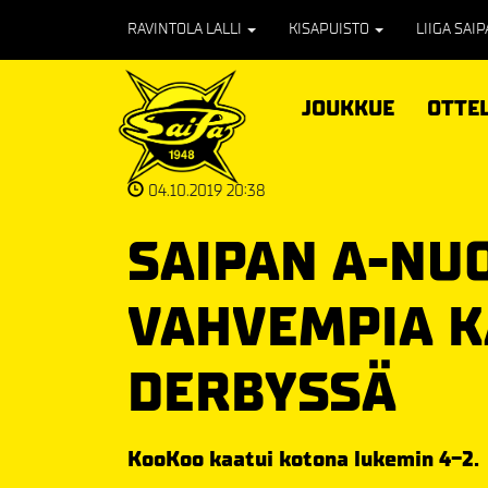
RAVINTOLA LALLI
KISAPUISTO
LIIGA SAI
JOUKKUE
OTTE
04.10.2019 20:38
SAIPAN A-NU
VAHVEMPIA 
DERBYSSÄ
KooKoo kaatui kotona lukemin 4-2.