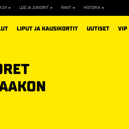
PA OY
U20 JA JUNIORIT
FANIT
HISTORIA
LUT
LIPUT JA KAUSIKORTIT
UUTISET
VIP
ORET
KAAKON