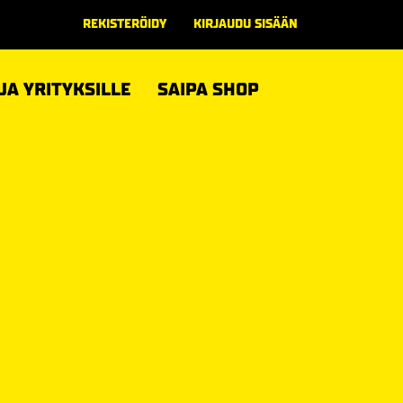
REKISTERÖIDY
KIRJAUDU SISÄÄN
 JA YRITYKSILLE
SAIPA SHOP