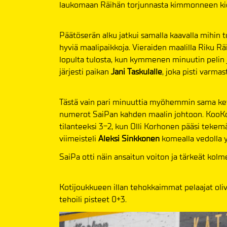
laukomaan Räihän torjunnasta kimmonneen kie
Päätöserän alku jatkui samalla kaavalla mihin toi
hyviä maalipaikkoja. Vieraiden maalilla Riku Räi
lopulta tulosta, kun kymmenen minuutin pelin j
järjesti paikan
Jani Taskulalle
, joka pisti varmas
Tästä vain pari minuuttia myöhemmin sama ketj
numerot SaiPan kahden maalin johtoon. KooKo
tilanteeksi 3-2, kun Olli Korhonen pääsi teke
viimeisteli
Aleksi Sinkkonen
komealla vedolla y
SaiPa otti näin ansaitun voiton ja tärkeät kolme
Kotijoukkueen illan tehokkaimmat pelaajat oliv
tehoili pisteet 0+3.