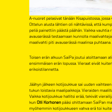
A-nuoret pelasivat tänään Kisapuistossa, jossa v
Ottelun alusta lähtien oli nähtävissä, että kum
peliä painettiin päästä päähän. Vaikka vauhtia 
avauserässä testaamaan kunnolla maalivahteja,
maalivahti piti avauserässä maalinsa puhtaana.
Toisen erän alkuun SaiPa joutui aloittamaan al
ensimmäisen erän lopussa. Vieraat eivät kuit
erikoistilannetta.
Jäähyn jälkeen kotijoukkue sai uuden vaihteen s
tukun loistavia maalipaikkoja. Vieraiden maalil
Vaikka kotijoukkue hallitsi erää, tekivät viera
kun
Olli Korhonen
pääsi ohittamaan SaiPan ma
myöhemmin kotijoukkueen vahva erä toi kuiten