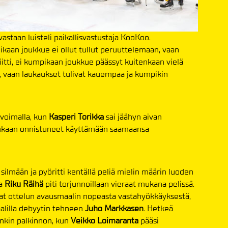
astaan luisteli paikallisvastustaja KooKoo.
pikaan joukkue ei ollut tullut peruuttelemaan, vaan
riitti, ei kumpikaan joukkue päässyt kuitenkaan vielä
 vaan laukaukset tulivat kauempaa ja kumpikin
ivoimalla, kun
Kasperi Torikka
sai jäähyn aivan
enkaan onnistuneet käyttämään saamaansa
ilmään ja pyöritti kentällä peliä mielin määrin luoden
la
Riku Räihä
piti torjunnoillaan vieraat mukana pelissä.
ilijat ottelun avausmaalin nopeasta vastahyökkäyksestä,
alilla debyytin tehneen
Juho Markkasen
. Hetkeä
kin palkinnon, kun
Veikko Loimaranta
pääsi