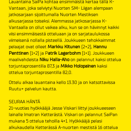
Lauantaina SaiPa kohtaa ensimmäistä kertaa tällä K-
Vantaan, joka selviytyi Nuorten SM- Liigan alempaan
jatkosarjaan sijoittumalla Nuorten Mestiksen
alkusarjassa toiseksi. Alemmassa jatkosarjassa K-
Vantaalla on ollut vaikea alku, kun se on hävinnyt kaikki
viisi ensimmäisestä otteluaan ja on sarjataulukossa
viimeisenä nollalla pisteellä. Joukkueen tehokkaimmat
pelaajat ovat olleet
Markku Kitunen
(2+2),
Hannu
Penttinen
(1+2) ja P
atrik Lagerbohm
(1+1). Joukkueen
maalivahdeista
Niku Halla-Aho
on pelannut kaksi ottelua
torjuntaprosentilla 87,3 ja
Mikko Holopainen
kaksi
ottelua torjuntaprosentilla 82,0.
Ottelu alkaa lauantaina kello 13.30 ja on katsottavissa
Ruutu+ palvelun kautta.
SEURAA HÄNTÄ
21-vuotias hyökkääjä Jesse Viskari liittyi joukkueeseen
lainalle Imatran Ketterästä. Viskari on pelannut SaiPan
mukana 5 ottelua tehoilla 4+1. Hyökkääjä pelasi
alkukaudella Ketterässä A-nuorten mestistä 16 ottelua