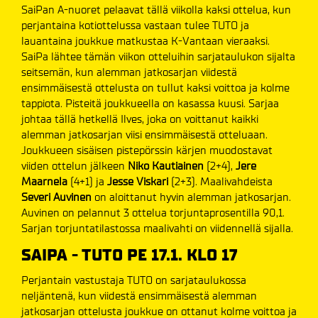
SaiPan A-nuoret pelaavat tällä viikolla kaksi ottelua, kun
perjantaina kotiottelussa vastaan tulee TUTO ja
lauantaina joukkue matkustaa K-Vantaan vieraaksi.
SaiPa lähtee tämän viikon otteluihin sarjataulukon sijalta
seitsemän, kun alemman jatkosarjan viidestä
ensimmäisestä ottelusta on tullut kaksi voittoa ja kolme
tappiota. Pisteitä joukkueella on kasassa kuusi. Sarjaa
johtaa tällä hetkellä Ilves, joka on voittanut kaikki
alemman jatkosarjan viisi ensimmäisestä otteluaan.
Joukkueen sisäisen pistepörssin kärjen muodostavat
viiden ottelun jälkeen
Niko Kautiainen
(2+4),
Jere
Maarnela
(4+1) ja
Jesse Viskari
(2+3). Maalivahdeista
Severi Auvinen
on aloittanut hyvin alemman jatkosarjan.
Auvinen on pelannut 3 ottelua torjuntaprosentilla 90,1.
Sarjan torjuntatilastossa maalivahti on viidennellä sijalla.
SAIPA - TUTO PE 17.1. KLO 17
Perjantain vastustaja TUTO on sarjataulukossa
neljäntenä, kun viidestä ensimmäisestä alemman
jatkosarjan ottelusta joukkue on ottanut kolme voittoa ja