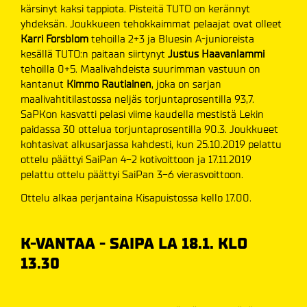
kärsinyt kaksi tappiota. Pisteitä TUTO on kerännyt
yhdeksän. Joukkueen tehokkaimmat pelaajat ovat olleet
Karri Forsblom
tehoilla 2+3 ja Bluesin A-junioreista
kesällä TUTO:n paitaan siirtynyt
Justus Haavanlammi
tehoilla 0+5. Maalivahdeista suurimman vastuun on
kantanut
Kimmo Rautiainen
, joka on sarjan
maalivahtitilastossa neljäs torjuntaprosentilla 93,7.
SaPKon kasvatti pelasi viime kaudella mestistä Lekin
paidassa 30 ottelua torjuntaprosentilla 90.3. Joukkueet
kohtasivat alkusarjassa kahdesti, kun 25.10.2019 pelattu
ottelu päättyi SaiPan 4-2 kotivoittoon ja 17.11.2019
pelattu ottelu päättyi SaiPan 3-6 vierasvoittoon.
Ottelu alkaa perjantaina Kisapuistossa kello 17.00.
K-VANTAA - SAIPA LA 18.1. KLO
13.30