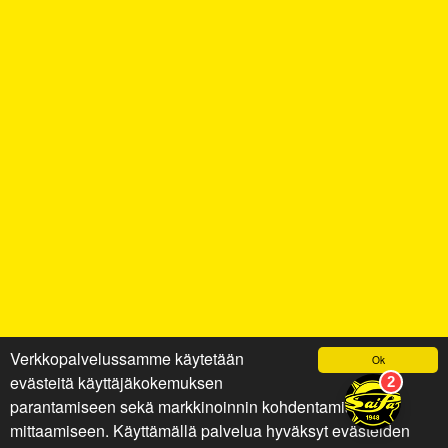
Verkkopalvelussamme käytetään
Ok
evästeitä käyttäjäkokemuksen
parantamiseen sekä markkinoinnin kohdentamiseen ja
mittaamiseen. Käyttämällä palvelua hyväksyt evästeiden