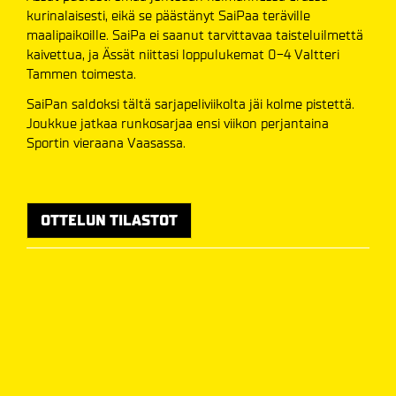
kurinalaisesti, eikä se päästänyt SaiPaa teräville
maalipaikoille. SaiPa ei saanut tarvittavaa taisteluilmettä
kaivettua, ja Ässät niittasi loppulukemat 0-4 Valtteri
Tammen toimesta.
SaiPan saldoksi tältä sarjapeliviikolta jäi kolme pistettä.
Joukkue jatkaa runkosarjaa ensi viikon perjantaina
Sportin vieraana Vaasassa.
OTTELUN TILASTOT