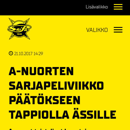
Navig
Navig
21.10.2017 14:29
A-NUORTEN
SARJAPELIVIIKKO
PÄÄTÖKSEEN
TAPPIOLLA ÄSSILLE