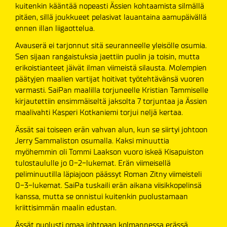
kuitenkin kääntää nopeasti Ässien kohtaamista silmällä
pitäen, sillä joukkueet pelasivat lauantaina aamupäivällä
ennen illan liigaottelua.
Avauserä ei tarjonnut sitä seuranneelle yleisölle osumia.
Sen sijaan rangaistuksia jaettiin puolin ja toisin, mutta
erikoistianteet jäivät ilman viimeistä silausta. Molempien
päätyjen maalien vartijat hoitivat työtehtävänsä vuoren
varmasti. SaiPan maalilla torjuneelle Kristian Tammiselle
kirjautettiin ensimmäiseltä jaksolta 7 torjuntaa ja Ässien
maalivahti Kasperi Kotkaniemi torjui neljä kertaa.
Ässät sai toiseen erän vahvan alun, kun se siirtyi johtoon
Jerry Sammaliston osumalla. Kaksi minuuttia
myöhemmin oli Tommi Laakson vuoro iskeä Kisapuiston
tulostaululle jo 0-2-lukemat. Erän viimeisellä
peliminuutilla läpiajoon päässyt Roman Zitny viimeisteli
0-3-lukemat. SaiPa tuskaili erän aikana viisikkopelinsä
kanssa, mutta se onnistui kuitenkin puolustamaan
kriittisimmän maalin edustan.
Ässät puolusti omaa johtoaan kolmannessa erässä