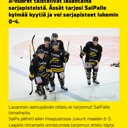
A-nuoret taistelivat lauantaina
sarjapisteistä. Ässät tarjosi SaiPalle
kylmää kyytiä ja vei sarjapisteet lukemin
0-4.
Lauantain aamupäivän ottelu ei tarjonnut SaiPalle
ilonaiheita.
SaiPa päihitti eilen Kisapuistossa Jukurit maalein 6-3.
Laajalla rintamalla onnistumisia tarjonnut ottelu täytyi