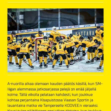
A-nuorilla alkaa olemaan kauden päätös käsillä, kun SM-
liigan alemmassa jatkosarjassa pelejä on enää jäljellä
kolme. Tällä viikolla pelataan kahdesti, kun joukkue
kohtaa perjantaina Kisapuistossa Vaasan Sportin ja
lauantaina matka vie Tampereelle KOOVEE:n vieraaksi.
Kausi tulee päätökseen ensi viikon tiistaina, kun joukkue