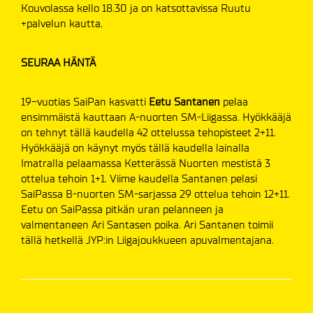
Kouvolassa kello 18.30 ja on katsottavissa Ruutu
+palvelun kautta.
SEURAA HÄNTÄ
19-vuotias SaiPan kasvatti
Eetu Santanen
pelaa
ensimmäistä kauttaan A-nuorten SM-Liigassa. Hyökkääjä
on tehnyt tällä kaudella 42 ottelussa tehopisteet 2+11.
Hyökkääjä on käynyt myös tällä kaudella lainalla
Imatralla pelaamassa Ketterässä Nuorten mestistä 3
ottelua tehoin 1+1. Viime kaudella Santanen pelasi
SaiPassa B-nuorten SM-sarjassa 29 ottelua tehoin 12+11.
Eetu on SaiPassa pitkän uran pelanneen ja
valmentaneen Ari Santasen poika. Ari Santanen toimii
tällä hetkellä JYP:in Liigajoukkueen apuvalmentajana.