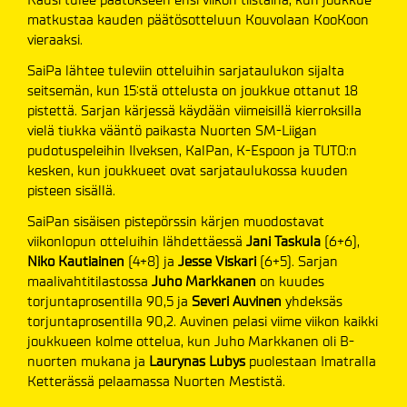
matkustaa kauden päätösotteluun Kouvolaan KooKoon
vieraaksi.
SaiPa lähtee tuleviin otteluihin sarjataulukon sijalta
seitsemän, kun 15:stä ottelusta on joukkue ottanut 18
pistettä. Sarjan kärjessä käydään viimeisillä kierroksilla
vielä tiukka vääntö paikasta Nuorten SM-Liigan
pudotuspeleihin Ilveksen, KalPan, K-Espoon ja TUTO:n
kesken, kun joukkueet ovat sarjataulukossa kuuden
pisteen sisällä.
SaiPan sisäisen pistepörssin kärjen muodostavat
viikonlopun otteluihin lähdettäessä
Jani Taskula
(6+6),
Niko Kautiainen
(4+8) ja
Jesse Viskari
(6+5). Sarjan
maalivahtitilastossa
Juho Markkanen
on kuudes
torjuntaprosentilla 90,5 ja
Severi Auvinen
yhdeksäs
torjuntaprosentilla 90,2. Auvinen pelasi viime viikon kaikki
joukkueen kolme ottelua, kun Juho Markkanen oli B-
nuorten mukana ja
Laurynas Lubys
puolestaan Imatralla
Ketterässä pelaamassa Nuorten Mestistä.