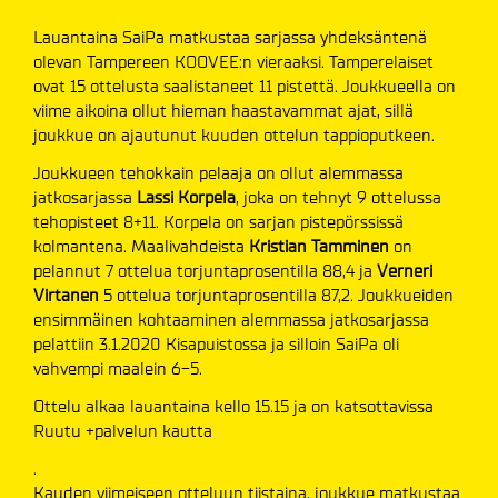
Lauantaina SaiPa matkustaa sarjassa yhdeksäntenä
olevan Tampereen KOOVEE:n vieraaksi. Tamperelaiset
ovat 15 ottelusta saalistaneet 11 pistettä. Joukkueella on
viime aikoina ollut hieman haastavammat ajat, sillä
joukkue on ajautunut kuuden ottelun tappioputkeen.
Joukkueen tehokkain pelaaja on ollut alemmassa
jatkosarjassa
Lassi Korpela
, joka on tehnyt 9 ottelussa
tehopisteet 8+11. Korpela on sarjan pistepörssissä
kolmantena. Maalivahdeista
Kristian Tamminen
on
pelannut 7 ottelua torjuntaprosentilla 88,4 ja
Verneri
Virtanen
5 ottelua torjuntaprosentilla 87,2. Joukkueiden
ensimmäinen kohtaaminen alemmassa jatkosarjassa
pelattiin 3.1.2020 Kisapuistossa ja silloin SaiPa oli
vahvempi maalein 6-5.
Ottelu alkaa lauantaina kello 15.15 ja on katsottavissa
Ruutu +palvelun kautta
.
Kauden viimeiseen otteluun tiistaina, joukkue matkustaa