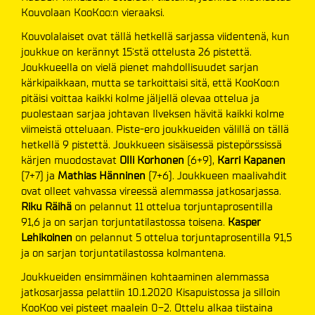
Kouvolaan KooKoo:n vieraaksi.
Kouvolalaiset ovat tällä hetkellä sarjassa viidentenä, kun
joukkue on kerännyt 15:stä ottelusta 26 pistettä.
Joukkueella on vielä pienet mahdollisuudet sarjan
kärkipaikkaan, mutta se tarkoittaisi sitä, että KooKoo:n
pitäisi voittaa kaikki kolme jäljellä olevaa ottelua ja
puolestaan sarjaa johtavan Ilveksen hävitä kaikki kolme
viimeistä otteluaan. Piste-ero joukkueiden välillä on tällä
hetkellä 9 pistettä. Joukkueen sisäisessä pistepörssissä
kärjen muodostavat
Olli Korhonen
(6+9),
Karri Kapanen
(7+7) ja
Mathias Hänninen
(7+6). Joukkueen maalivahdit
ovat olleet vahvassa vireessä alemmassa jatkosarjassa.
Riku Räihä
on pelannut 11 ottelua torjuntaprosentilla
91,6 ja on sarjan torjuntatilastossa toisena.
Kasper
Lehikoinen
on pelannut 5 ottelua torjuntaprosentilla 91,5
ja on sarjan torjuntatilastossa kolmantena.
Joukkueiden ensimmäinen kohtaaminen alemmassa
jatkosarjassa pelattiin 10.1.2020 Kisapuistossa ja silloin
KooKoo vei pisteet maalein 0-2. Ottelu alkaa tiistaina