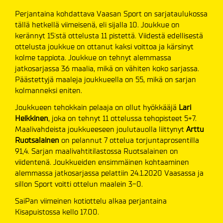
Perjantaina kohdattava Vaasan Sport on sarjataulukossa
tällä hetkellä viimeisenä, eli sijalla 10. Joukkue on
kerännyt 15:stä ottelusta 11 pistettä. Viidestä edellisestä
ottelusta joukkue on ottanut kaksi voittoa ja kärsinyt
kolme tappiota. Joukkue on tehnyt alemmassa
jatkosarjassa 36 maalia, mikä on vähiten koko sarjassa.
Päästettyjä maaleja joukkueella on 55, mikä on sarjan
kolmanneksi eniten.
Joukkueen tehokkain pelaaja on ollut hyökkääjä
Lari
Heikkinen
, joka on tehnyt 11 ottelussa tehopisteet 5+7.
Maalivahdeista joukkueeseen joulutauolla liittynyt
Arttu
Ruotsalainen
on pelannut 7 ottelua torjuntaprosentilla
91,4. Sarjan maalivahtitilastossa Ruotsalainen on
viidentenä. Joukkueiden ensimmäinen kohtaaminen
alemmassa jatkosarjassa pelattiin 24.1.2020 Vaasassa ja
sillon Sport voitti ottelun maalein 3-0.
SaiPan viimeinen kotiottelu alkaa perjantaina
Kisapuistossa kello 17.00.