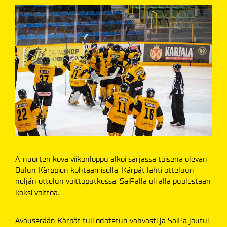
A-nuorten kova viikonloppu alkoi sarjassa toisena olevan
Oulun Kärppien kohtaamisella. Kärpät lähti otteluun
neljän ottelun voittoputkessa. SaiPalla oli alla puolestaan
kaksi voittoa.
Avauserään Kärpät tuli odotetun vahvasti ja SaiPa joutui