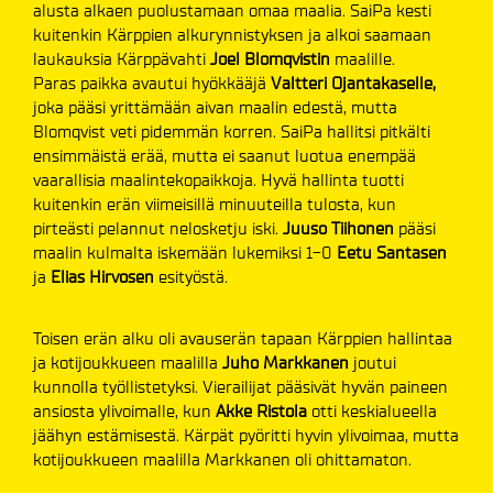
alusta alkaen puolustamaan omaa maalia. SaiPa kesti
kuitenkin Kärppien alkurynnistyksen ja alkoi saamaan
laukauksia Kärppävahti
Joel Blomqvistin
maalille.
Paras paikka avautui hyökkääjä
Valtteri Ojantakaselle,
joka pääsi yrittämään aivan maalin edestä, mutta
Blomqvist veti pidemmän korren. SaiPa hallitsi pitkälti
ensimmäistä erää, mutta ei saanut luotua enempää
vaarallisia maalintekopaikkoja. Hyvä hallinta tuotti
kuitenkin erän viimeisillä minuuteilla tulosta, kun
pirteästi pelannut nelosketju iski.
Juuso Tiihonen
pääsi
maalin kulmalta iskemään lukemiksi 1-0
Eetu Santasen
ja
Elias Hirvosen
esityöstä.
Toisen erän alku oli avauserän tapaan Kärppien hallintaa
ja kotijoukkueen maalilla
Juho Markkanen
joutui
kunnolla työllistetyksi. Vierailijat pääsivät hyvän paineen
ansiosta ylivoimalle, kun
Akke Ristola
otti keskialueella
jäähyn estämisestä. Kärpät pyöritti hyvin ylivoimaa, mutta
kotijoukkueen maalilla Markkanen oli ohittamaton.