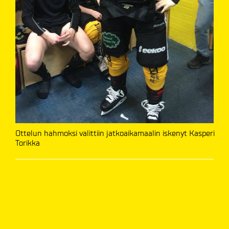
Ottelun hahmoksi valittiin jatkoaikamaalin iskenyt Kasperi
Torikka