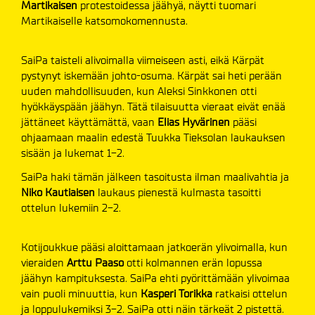
Martikaisen
protestoidessa jäähyä, näytti tuomari
Martikaiselle katsomokomennusta.
SaiPa taisteli alivoimalla viimeiseen asti, eikä Kärpät
pystynyt iskemään johto-osuma. Kärpät sai heti perään
uuden mahdollisuuden, kun Aleksi Sinkkonen otti
hyökkäyspään jäähyn. Tätä tilaisuutta vieraat eivät enää
jättäneet käyttämättä, vaan
Elias Hyvärinen
pääsi
ohjaamaan maalin edestä Tuukka Tieksolan laukauksen
sisään ja lukemat 1-2.
SaiPa haki tämän jälkeen tasoitusta ilman maalivahtia ja
Niko Kautiaisen
laukaus pienestä kulmasta tasoitti
ottelun lukemiin 2-2.
Kotijoukkue pääsi aloittamaan jatkoerän ylivoimalla, kun
vieraiden
Arttu Paaso
otti kolmannen erän lopussa
jäähyn kampituksesta. SaiPa ehti pyörittämään ylivoimaa
vain puoli minuuttia, kun
Kasperi Torikka
ratkaisi ottelun
ja loppulukemiksi 3-2. SaiPa otti näin tärkeät 2 pistettä.