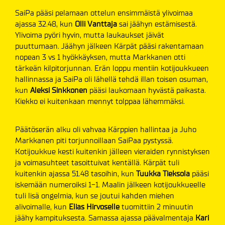
SaiPa pääsi pelamaan ottelun ensimmäistä ylivoimaa
ajassa 32.48, kun
Olli Vanttaja
sai jäähyn estämisestä.
Ylivoima pyöri hyvin, mutta laukaukset jäivät
puuttumaan. Jäähyn jälkeen Kärpät pääsi rakentamaan
nopean 3 vs 1 hyökkäyksen, mutta Markkanen otti
tärkeän kilpitorjunnan. Erän loppu mentiin kotijoukkueen
hallinnassa ja SaiPa oli lähellä tehdä illan toisen osuman,
kun
Aleksi Sinkkonen
pääsi laukomaan hyvästä paikasta.
Kiekko ei kuitenkaan mennyt tolppaa lähemmäksi.
Päätöserän alku oli vahvaa Kärppien hallintaa ja Juho
Markkanen piti torjunnoillaan SaiPaa pystyssä.
Kotijoukkue kesti kuitenkin jälleen vieraiden rynnistyksen
ja voimasuhteet tasoittuivat kentällä. Kärpät tuli
kuitenkin ajassa 51.48 tasoihin, kun
Tuukka Tieksola
pääsi
iskemään numeroiksi 1-1. Maalin jälkeen kotijoukkueelle
tuli lisä ongelmia, kun se joutui kahden miehen
alivoimalle, kun
Elias Hirvoselle
tuomittiin 2 minuutin
jäähy kampituksesta. Samassa ajassa päävalmentaja
Kari