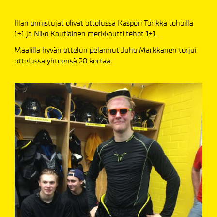
Illan onnistujat olivat ottelussa Kasperi Torikka tehoilla
1+1 ja Niko Kautiainen merkkautti tehot 1+1.
Maalilla hyvän ottelun pelannut Juho Markkanen torjui
ottelussa yhteensä 28 kertaa.