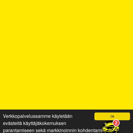
Verkkopalvelussamme käytetään
Ok
evästeitä käyttäjäkokemuksen
parantamiseen sekä markkinoinnin kohdentamiseen ja