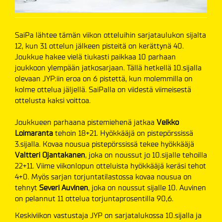
SaiPa lähtee tämän viikon otteluihin sarjataulukon sijalta
12, kun 31 ottelun jälkeen pisteitä on kerättynä 40.
Joukkue hakee vielä tiukasti paikkaa 10 parhaan
joukkoon ylempään jatkosarjaan. Tällä hetkellä 10.sijalla
olevaan JYP:iin eroa on 6 pistettä, kun molemmilla on
kolme ottelua jäljellä. SaiPalla on viidestä viimeisestä
ottelusta kaksi voittoa.
Joukkueen parhaana pistemiehenä jatkaa
Veikko
Loimaranta
tehoin 18+21. Hyökkääjä on pistepörssissä
3.sijalla. Kovaa nousua pistepörssissä tekee hyökkääjä
Valtteri Ojantakanen
, joka on noussut jo 10.sijalle tehoilla
22+11. Viime viikonlopun otteluista hyökkääjä keräsi tehot
4+0. Myös sarjan torjuntatilastossa kovaa nousua on
tehnyt
Severi Auvinen
, joka on noussut sijalle 10. Auvinen
on pelannut 11 ottelua torjuntaprosentilla 90,6.
Keskiviikon vastustaja JYP on sarjatalukossa 10.sijalla ja