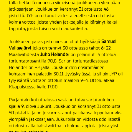
tällä hetkellä menossa viimeisenä joukkueena ylempään
jatkosarjaan. Joukkue on kerännyt 31 ottelusta 46
pistettä. JYP on ottanut viidestä edellisestä ottelusta
kolme voittoa, joista yhden jatkoajalla ja kärsinyt kaksi
tappiota, joista toisen voittolaukauksilla.
Joukkueen paras pistemies on ollut hyökkääjä
Samuel
Valkeejärvi
, joka on tehnyt 30 ottelussa tehot 6+22.
Maalivahdeista
Juho Helande
r on pelannut 14 ottelua
torjuntaprosentilla 90,8. Sarjan torjuntatilastossa
Helander on 9.sijalla. Joukkueiden ensimmäinen
kohtaaminen pelattiin 30.11. Jyväskylässä, ja silloin JYP oli
tyly isäntä voittaen ottelun maalein 9-4. Ottelu alkaa
Kisapuistossa kello 17.00.
Perjantain kotiottelussa vastaan tulee sarjataulukon
sijalla 9. oleva Jukurit. Joukkue on kerännyt 31 ottelusta
50 pistettä ja on jo varmistanut paikkansa loppukaudeksi
ylempään jatkosarjaan. Jukureilla on viidestä edellisestä
ottelusta alla kaksi voittoa ja kolme tappiota, joista yksi