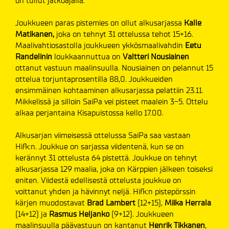
on tullut jatkoajalla.
Joukkueen paras pistemies on ollut alkusarjassa
Kalle
Matikanen,
joka on tehnyt 31 ottelussa tehot 15+16.
Maalivahtiosastolla joukkueen ykkösmaalivahdin
Eetu
Randelinin
loukkaannuttua on
Valtteri Nousiainen
ottanut vastuun maalinsuulla. Nousiainen on pelannut 15
ottelua torjuntaprosentilla 88,0. Joukkueiden
ensimmäinen kohtaaminen alkusarjassa pelattiin 23.11.
Mikkelissä ja silloin SaiPa vei pisteet maalein 3-5. Ottelu
alkaa perjantaina Kisapuistossa kello 17.00.
Alkusarjan viimeisessä ottelussa SaiPa saa vastaan
Hifk:n. Joukkue on sarjassa viidentenä, kun se on
kerännyt 31 ottelusta 64 pistettä. Joukkue on tehnyt
alkusarjassa 129 maalia, joka on Kärppien jälkeen toiseksi
eniten. Viidestä edellisestä ottelusta joukkue on
voittanut yhden ja hävinnyt neljä. Hifk:n pistepörssin
kärjen muodostavat
Brad Lambert
(12+15),
Miika Herrala
(14+12) ja
Rasmus Heljanko
(9+12). Joukkueen
maalinsuulla päävastuun on kantanut
Henrik Tikkanen
,