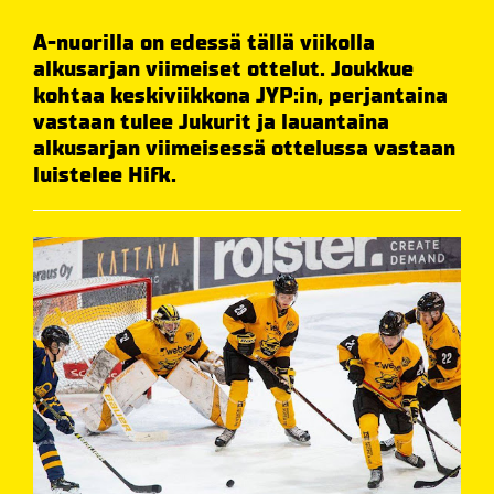
A-nuorilla on edessä tällä viikolla
alkusarjan viimeiset ottelut. Joukkue
kohtaa keskiviikkona JYP:in, perjantaina
vastaan tulee Jukurit ja lauantaina
alkusarjan viimeisessä ottelussa vastaan
luistelee Hifk.