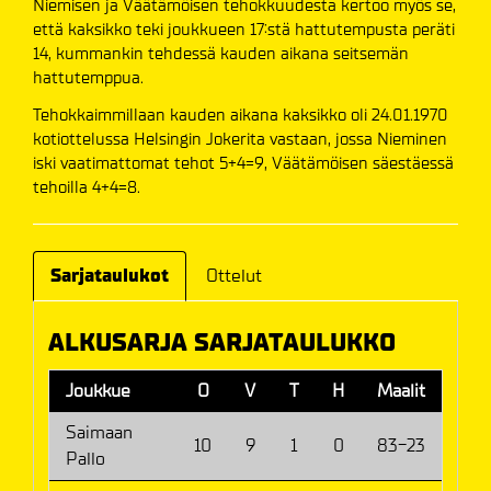
Niemisen ja Väätämöisen tehokkuudesta kertoo myös se,
että kaksikko teki joukkueen 17:stä hattutempusta peräti
14, kummankin tehdessä kauden aikana seitsemän
hattutemppua.
Tehokkaimmillaan kauden aikana kaksikko oli 24.01.1970
kotiottelussa Helsingin Jokerita vastaan, jossa Nieminen
iski vaatimattomat tehot 5+4=9, Väätämöisen säestäessä
tehoilla 4+4=8.
Sarjataulukot
Ottelut
ALKUSARJA SARJATAULUKKO
Joukkue
O
V
T
H
Maalit
P
Saimaan
10
9
1
0
83-23
19
Pallo