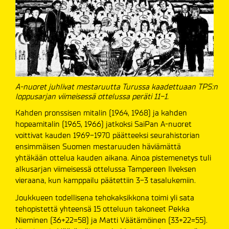
A-nuoret juhlivat mestaruutta Turussa kaadettuaan TPS:n
loppusarjan viimeisessä ottelussa peräti 11-1.
Kahden pronssisen mitalin (1964, 1968) ja kahden
hopeamitalin (1965, 1966) jatkoksi SaiPan A-nuoret
voittivat kauden 1969-1970 päätteeksi seurahistorian
ensimmäisen Suomen mestaruuden häviämättä
yhtäkään ottelua kauden aikana. Ainoa pistemenetys tuli
alkusarjan viimeisessä ottelussa Tampereen Ilveksen
vieraana, kun kamppailu päätettiin 3-3 tasalukemiin.
Joukkueen todellisena tehokaksikkona toimi yli sata
tehopistettä yhteensä 15 otteluun takoneet Pekka
Nieminen (36+22=58) ja Matti Väätämöinen (33+22=55).