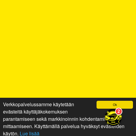
Verkkopalvelussamme käytetään
Ok
evästeitä käyttäjäkokemuksen
parantamiseen sekä markkinoinnin kohdentamiseen ja
mittaamiseen. Käyttämällä palvelua hyväksyt evästeiden
käytön.
Lue lisää