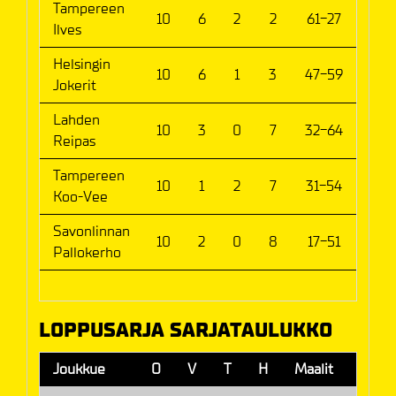
Tampereen
10
6
2
2
61-27
14
Ilves
Helsingin
10
6
1
3
47-59
13
Jokerit
Lahden
10
3
0
7
32-64
6
Reipas
Tampereen
10
1
2
7
31-54
4
Koo-Vee
Savonlinnan
10
2
0
8
17-51
4
Pallokerho
LOPPUSARJA SARJATAULUKKO
Joukkue
O
V
T
H
Maalit
P