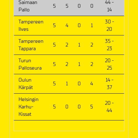
Saimaan
44 -
5
5
0
0
10
Pallo
14
Tampereen
30 -
5
4
0
1
8
Ilves
20
Tampereen
35 -
5
2
1
2
5
Tappara
23
Turun
20 -
5
2
1
2
5
Palloseura
25
Oulun
14 -
5
1
0
4
2
Kärpät
37
Helsingin
20 -
Karhu-
5
0
0
5
0
44
Kissat