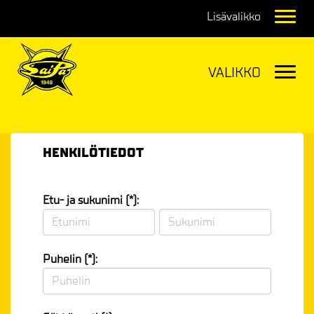
Navig
Navig
HENKILÖTIEDOT
Etu- ja sukunimi (*):
Puhelin (*):