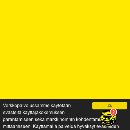
Verkkopalvelussamme käytetään
Ok
evästeitä käyttäjäkokemuksen
parantamiseen sekä markkinoinnin kohdentamiseen ja
mittaamiseen. Käyttämällä palvelua hyväksyt evästeiden