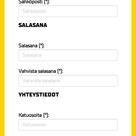
Sähköposti (*):
SALASANA
Salasana (*):
Vahvista salasana (*):
YHTEYSTIEDOT
Katuosoite (*):