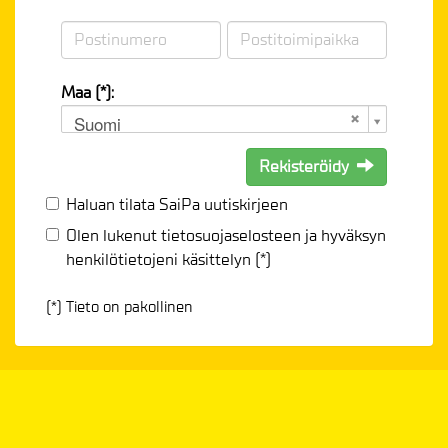
Maa (*):
Suomi
Rekisteröidy
Haluan tilata SaiPa uutiskirjeen
Olen lukenut
tietosuojaselosteen
ja hyväksyn
henkilötietojeni käsittelyn (*)
(*) Tieto on pakollinen