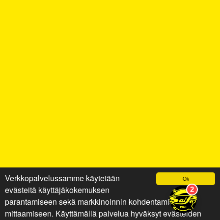
Verkkopalvelussamme käytetään
Ok
evästeitä käyttäjäkokemuksen
parantamiseen sekä markkinoinnin kohdentamiseen ja
mittaamiseen. Käyttämällä palvelua hyväksyt evästeiden