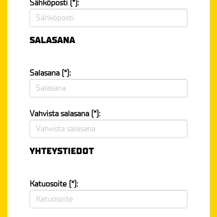
Sähköposti (*):
SALASANA
Salasana (*):
Vahvista salasana (*):
YHTEYSTIEDOT
Katuosoite (*):