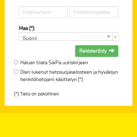
Maa (*):
Suomi
Rekisteröidy
Haluan tilata SaiPa uutiskirjeen
Olen lukenut
tietosuojaselosteen
ja hyväksyn
henkilötietojeni käsittelyn (*)
(*) Tieto on pakollinen