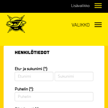
Navig
Navig
HENKILÖTIEDOT
Etu- ja sukunimi (*):
Puhelin (*):