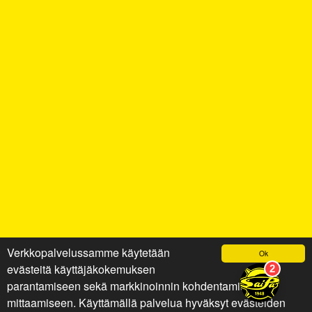
Verkkopalvelussamme käytetään
Ok
evästeitä käyttäjäkokemuksen
parantamiseen sekä markkinoinnin kohdentamiseen ja
mittaamiseen. Käyttämällä palvelua hyväksyt evästeiden