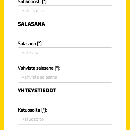
Sähköposti (*):
SALASANA
Salasana (*):
Vahvista salasana (*):
YHTEYSTIEDOT
Katuosoite (*):