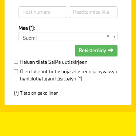
Maa (*):
Suomi
Rekisteröidy
Haluan tilata SaiPa uutiskirjeen
Olen lukenut
tietosuojaselosteen
ja hyväksyn
henkilötietojeni käsittelyn (*)
(*) Tieto on pakollinen