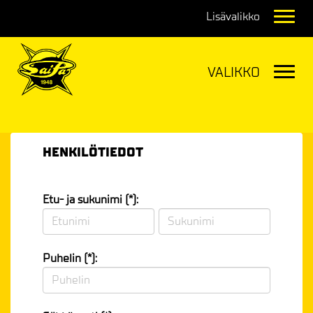
Navig
Navig
HENKILÖTIEDOT
Etu- ja sukunimi (*):
Puhelin (*):