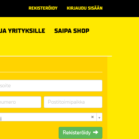
REKISTERÖIDY
KIRJAUDU SISÄÄN
 JA YRITYKSILLE
SAIPA SHOP
i
Rekisteröidy