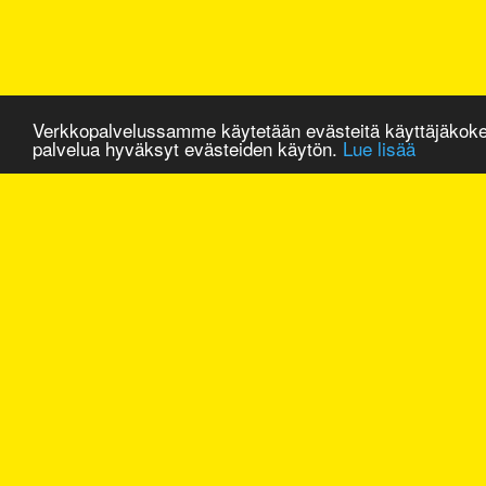
Verkkopalvelussamme käytetään evästeitä käyttäjäkok
palvelua hyväksyt evästeiden käytön.
Lue lisää