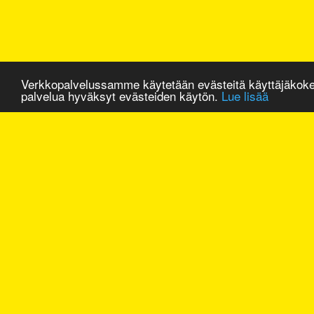
Verkkopalvelussamme käytetään evästeitä käyttäjäkok
palvelua hyväksyt evästeiden käytön.
Lue lisää