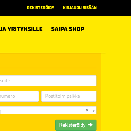
REKISTERÖIDY
KIRJAUDU SISÄÄN
 JA YRITYKSILLE
SAIPA SHOP
i
Rekisteröidy