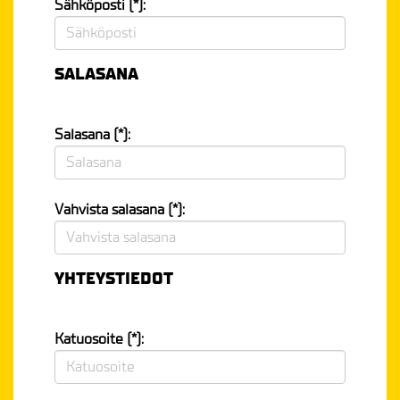
Sähköposti (*):
SALASANA
Salasana (*):
Vahvista salasana (*):
YHTEYSTIEDOT
Katuosoite (*):