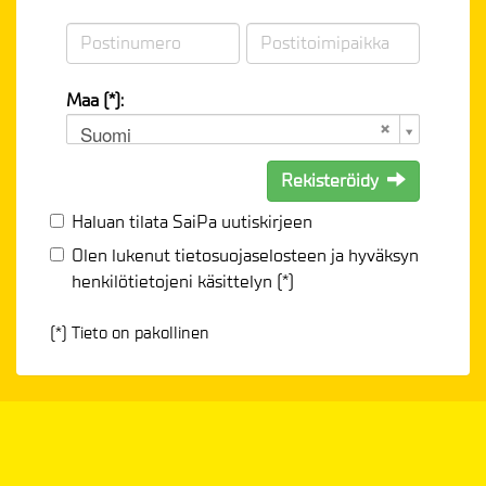
Maa (*):
Suomi
Rekisteröidy
Haluan tilata SaiPa uutiskirjeen
Olen lukenut
tietosuojaselosteen
ja hyväksyn
henkilötietojeni käsittelyn (*)
(*) Tieto on pakollinen