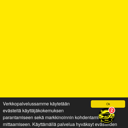
Verkkopalvelussamme käytetään
Ok
evästeitä käyttäjäkokemuksen
parantamiseen sekä markkinoinnin kohdentamiseen ja
mittaamiseen. Käyttämällä palvelua hyväksyt evästeiden