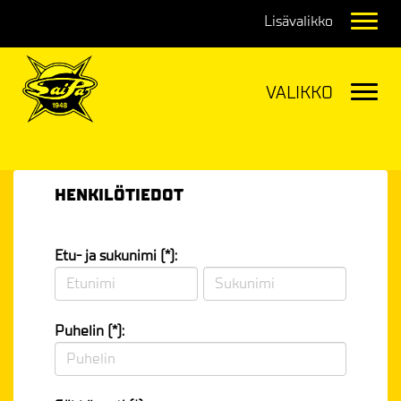
Navig
Navig
HENKILÖTIEDOT
Etu- ja sukunimi (*):
Puhelin (*):